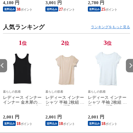
ンクトップ ノースリ
外線 疲労軽減 ボデ
オフホワイト/ブラウ
4,180 円
3,001 円
2,780 円
2
ーブ インナー 紳士
ィケア 健康 プレゼ
ン/ブラック/チャコ
38
27
25
送料込み
送料込み
送料込み
男性 シニア 抗菌 防
ント ギフト ヘルス
ールグレー/ピンク
臭 敬老の日 父の日
ケア 一般医療機器
M/L/LL M9210T-E
M
白 M/L/LL M0100X-E
メンズ 男性 紳士 マ
人気ランキング
イナスイオン ゲルマ
ランキングをもっと見る
ニウム 25AW
K1160L-E
1
2
3
位
位
位
暮らしの肌着
暮らしの肌着
暮らしの肌着
レディース インナー
レディース インナー
レディース インナー
インナー 金木犀のめ
シャツ 半袖 2枚組 素
シャツ 半袖 2枚組 素
ぐみ タンクトップ
肌ドライ 汗取り フ
肌ドライ 汗取り フ
保湿 金木犀 加工 し
レンチ袖 脇汗 汗取
レンチ袖 脇汗 汗取
っとり 保湿 ストレ
り インナーシャツ
り インナーシャツ
2,001 円
2,001 円
2,001 円
1
ッチ ボタニカル タ
パッド付き 春夏 汗
パッド付き 春夏 汗
18
18
18
送料込み
送料込み
送料込み
ンクトップ 秋冬 お
染み 防止 汗 対策 綿
染み 防止 汗 対策 綿
肌に優しい 乾燥肌
混 汗とり パット付
混 汗とり パット付
L