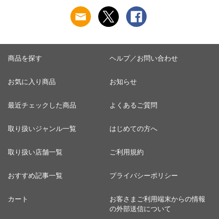
乾燥 キンモクセイ
き 吸汗速乾 白鷲ニ
き 吸汗速乾 白鷲ニ
婦人 女性 下着 肌着
ット工業 S5022B-RT
ット工業 S5022B-RT
24AW M/L/LL
涼しい 肌着
涼しい 肌着
M5480P-E 防寒
商品を探す
ヘルプ／お問い合わせ
お気に入り商品
お知らせ
最近チェックした商品
よくあるご質問
取り扱いジャンル一覧
はじめての方へ
取り扱い店舗一覧
ご利用規約
おすすめ記事一覧
プライバシーポリシー
カート
お客さまご利用端末からの情報
の外部送信について