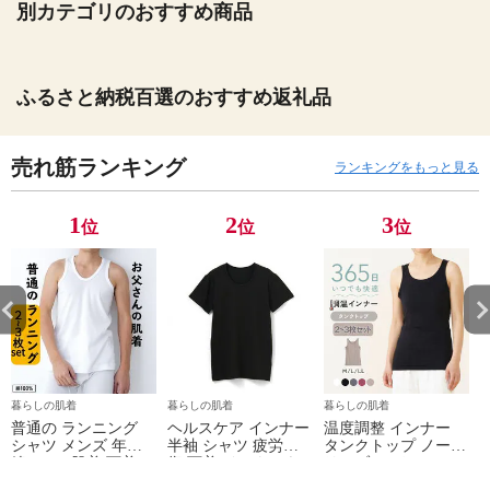
別カテゴリのおすすめ商品
ふるさと納税百選のおすすめ返礼品
売れ筋ランキング
ランキングをもっと見る
1
2
3
位
位
位
暮らしの肌着
暮らしの肌着
暮らしの肌着
普通の ランニング
ヘルスケア インナー
温度調整 インナー
シャツ メンズ 年間
半袖 シャツ 疲労回
タンクトップ ノース
綿100 % 肌着 下着 U
復 下着 インナーウ
リーブ レディース
首 Uネック 普通 タ
ェア 血行促進 遠赤
調温 女性 婦人 下着