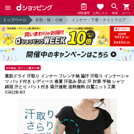
閲覧履歴
お気に入り
検索
カート
トップページ
衣類・靴・小物
インナー・下着・ナイトウエア
8/8 時点_ポイント最大11倍
素肌ドライ 汗取り インナー フレンチ袖 脇汗 汗取り インナーシャ
ツ パッド付き レディース 春夏 汗染み 防止 汗 対策 半袖 シャツ
綿混 汗とり パット付き 吸汗速乾 送料無料 白鷲ニット工業
S5022B-RT