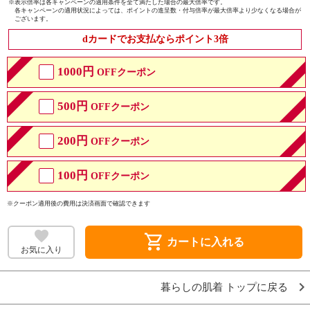
※
表示倍率は各キャンペーンの適用条件を全て満たした場合の最大倍率です。
各キャンペーンの適用状況によっては、ポイントの進呈数・付与倍率が最大倍率より少なくなる場合が
ございます。
dカードでお支払ならポイント3倍
1000円
OFFクーポン
500円
OFFクーポン
200円
OFFクーポン
100円
OFFクーポン
※クーポン適用後の費用は決済画面で確認できます
shopping_cart
カートに入れる
お気に入り
暮らしの肌着 トップに戻る