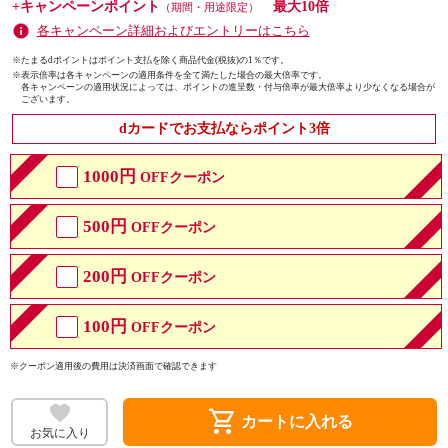
+キャンペーンポイント
最大10倍
（期間・用途限定）
各キャンペーン詳細およびエントリーはこちら
※たまるdポイントはポイント支払を除く商品代金(税抜)の1％です。
※
表示倍率は各キャンペーンの適用条件を全て満たした場合の最大倍率です。
各キャンペーンの適用状況によっては、ポイントの進呈数・付与倍率が最大倍率より少なくなる場合が
ございます。
dカードでお支払ならポイント3倍
1000円
OFFクーポン
500円
OFFクーポン
200円
OFFクーポン
100円
OFFクーポン
※クーポン適用後の費用は決済画面で確認できます
shopping_cart
カートに入れる
お気に入り