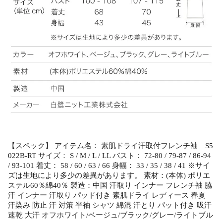
【スペック】 アイテム名： 素肌ドライ汗取付フレンチ袖 S5
022B-RT サイズ： S / M / L / LL バスト： 72-80 / 79-87 / 86-94
/ 93-101 着丈： 58 / 60 / 63 / 66 身幅： 33 / 35 / 38 / 41 ※サイ
ズは生地により多少の差異があります。 素材：(本体) ポリエ
ステル60％綿40％ 製造：中国 汗取り インナー フレンチ袖 脇
汗 インナー 汗取り パッド付き 素肌ドライ レディース 春夏
汗染み 防止 汗 対策 半袖 シャツ 綿混 汗とり パット付き 吸汗
速乾 大汗 オフホワイト/ベージュ/ブラック/グレー/ライトブル