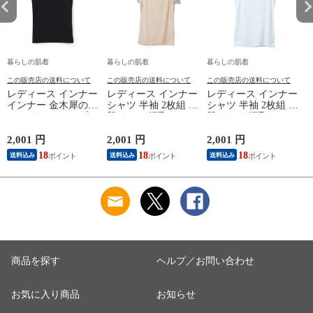
暮らしの肌着
暮らしの肌着
暮らしの肌着
この販売店の送料について
この販売店の送料について
この販売店の送料について
レディース インナー
レディース インナー
レディース インナー
インナー 金木犀のめ
シャツ 半袖 2枚組 素
シャツ 半袖 2枚組 素
ぐみ タンクトップ
肌ドライ 汗取り フ
肌ドライ 汗取り フ
保湿 金木犀 加工 し
レンチ袖 脇汗 汗取
レンチ袖 脇汗 汗取
っとり 保湿 ストレ
り インナーシャツ
り インナーシャツ
2,001 円
2,001 円
2,001 円
1
ッチ ボタニカル タ
パッド付き 春夏 汗
パッド付き 春夏 汗
18
18
18
送料込み
送料込み
送料込み
ンクトップ 秋冬 お
染み 防止 汗 対策 綿
染み 防止 汗 対策 綿
肌に優しい 乾燥肌
混 汗とり パット付
混 汗とり パット付
L
乾燥 キンモクセイ
き 吸汗速乾 白鷲ニ
き 吸汗速乾 白鷲ニ
婦人 女性 下着 肌着
ット工業 S5022B-RT
ット工業 S5022B-RT
24AW M/L/LL
涼しい 肌着
涼しい 肌着
M5480P-E 防寒
商品を探す
ヘルプ／お問い合わせ
お気に入り商品
お知らせ