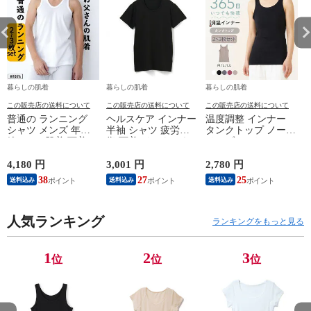
暮らしの肌着
暮らしの肌着
暮らしの肌着
この販売店の送料について
この販売店の送料について
この販売店の送料について
普通の ランニング
ヘルスケア インナー
温度調整 インナー
シャツ メンズ 年間
半袖 シャツ 疲労回
タンクトップ ノース
綿100 % 肌着 下着 U
復 下着 インナーウ
リーブ レディース
首 Uネック 普通 タ
ェア 血行促進 遠赤
調温 女性 婦人 下着
ンクトップ ノースリ
外線 疲労軽減 ボデ
オフホワイト/ブラウ
4,180 円
3,001 円
2,780 円
2
ーブ インナー 紳士
ィケア 健康 プレゼ
ン/ブラック/チャコ
38
27
25
送料込み
送料込み
送料込み
男性 シニア 抗菌 防
ント ギフト ヘルス
ールグレー/ピンク
臭 敬老の日 父の日
ケア 一般医療機器
M/L/LL M9210T-E
M
白 M/L/LL M0100X-E
メンズ 男性 紳士 マ
人気ランキング
イナスイオン ゲルマ
ランキングをもっと見る
ニウム 25AW
K1160L-E
1
2
3
位
位
位