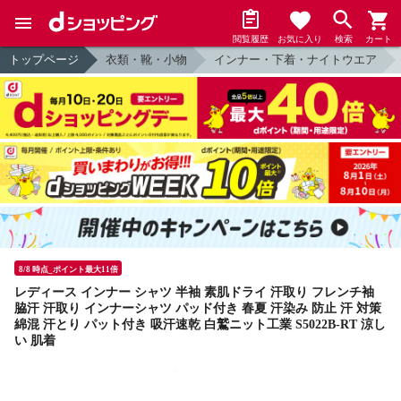
閲覧履歴
お気に入り
検索
カート
トップページ
衣類・靴・小物
インナー・下着・ナイトウエア
8/8 時点_ポイント最大11倍
レディース インナー シャツ 半袖 素肌ドライ 汗取り フレンチ袖
脇汗 汗取り インナーシャツ パッド付き 春夏 汗染み 防止 汗 対策
綿混 汗とり パット付き 吸汗速乾 白鷲ニット工業 S5022B-RT 涼し
い 肌着