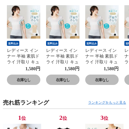
送料込み
送料込み
送料込み
送
レディース イン
レディース イン
レディース イン
レ
ナー 半袖 素肌ド
ナー 半袖 素肌ド
ナー 半袖 素肌ド
ナ
ライ 汗取り キュ
ライ 汗取り キュ
ライ 汗取り キュ
ラ
プラ入り フレン
プラ入り フレン
プラ入り フレン
プ
1,580
円
1,580
円
1,580
円
チ袖 セットでお
チ袖 セットでお
チ袖 セットでお
チ
得!! 脇汗 汗取り
得!! 脇汗 汗取り
得!! 脇汗 汗取り
得
在庫なし
在庫なし
在庫なし
パッド付き 春夏
パッド付き 春夏
パッド付き 春夏
パ
汗染み 防止 汗
汗染み 防止 汗
汗染み 防止 汗
汗
対策 綿 汗とり
対策 綿 汗とり
対策 綿 汗とり
対
売れ筋ランキング
パット付き 吸汗
パット付き 吸汗
パット付き 吸汗
パ
ランキングをもっと見る
速乾 24SS
速乾 24SS
速乾 24SS
速
L6412P-E 涼しい
L6412P-E 涼しい
L6412P-E 涼しい
L
1
2
3
位
位
位
肌着
肌着
肌着
肌