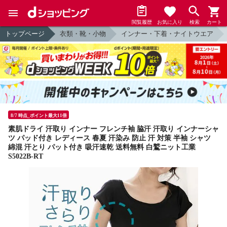
閲覧履歴
お気に入り
検索
カート
トップページ
衣類・靴・小物
インナー・下着・ナイトウエア
8/7 時点_ポイント最大11倍
素肌ドライ 汗取り インナー フレンチ袖 脇汗 汗取り インナーシャ
ツ パッド付き レディース 春夏 汗染み 防止 汗 対策 半袖 シャツ
綿混 汗とり パット付き 吸汗速乾 送料無料 白鷲ニット工業
S5022B-RT