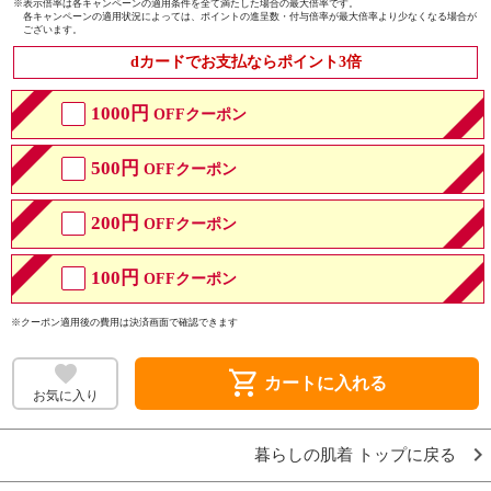
※
表示倍率は各キャンペーンの適用条件を全て満たした場合の最大倍率です。
各キャンペーンの適用状況によっては、ポイントの進呈数・付与倍率が最大倍率より少なくなる場合が
ございます。
dカードでお支払ならポイント3倍
1000円
OFFクーポン
500円
OFFクーポン
200円
OFFクーポン
100円
OFFクーポン
※クーポン適用後の費用は決済画面で確認できます
shopping_cart
カートに入れる
お気に入り
暮らしの肌着 トップに戻る