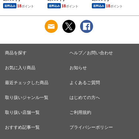
ッチ ボタニカル タ
パッド付き 春夏 汗
パッド付き 春夏 汗
18
18
18
送料込み
送料込み
送料込み
ンクトップ 秋冬 お
染み 防止 汗 対策 綿
染み 防止 汗 対策 綿
肌に優しい 乾燥肌
混 汗とり パット付
混 汗とり パット付
L
乾燥 キンモクセイ
き 吸汗速乾 白鷲ニ
き 吸汗速乾 白鷲ニ
婦人 女性 下着 肌着
ット工業 S5022B-RT
ット工業 S5022B-RT
24AW M/L/LL
涼しい 肌着
涼しい 肌着
M5480P-E 防寒
商品を探す
ヘルプ／お問い合わせ
お気に入り商品
お知らせ
最近チェックした商品
よくあるご質問
取り扱いジャンル一覧
はじめての方へ
取り扱い店舗一覧
ご利用規約
おすすめ記事一覧
プライバシーポリシー