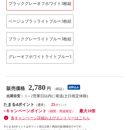
ブラックグレーオフホワイト3枚組
ベージュブラッライトブルー3枚組
ブラックグレーライトブルー3枚組
グレーオフホワイトライトブルー3
2,780
販売価格
送料込み
円
（税込）
1～2営業日以内に発送(土日祝定休除)
出荷目安：
たまるdポイント
25
（通常）
+キャンペーンポイント
最大10倍
（期間・用途限定）
各キャンペーン詳細およびエントリーはこちら
※たまるdポイントはポイント支払を除く商品代金(税抜)の1％です。