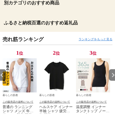
別カテゴリのおすすめ商品
ふるさと納税百選のおすすめ返礼品
売れ筋ランキング
ランキングをもっと見る
1
2
3
位
位
位
暮らしの肌着
暮らしの肌着
暮らしの肌着
この販売店の送料について
この販売店の送料について
この販売店の送料について
普通の ランニング
ヘルスケア インナー
温度調整 インナー
シャツ メンズ 年間
半袖 シャツ 疲労回
タンクトップ ノース