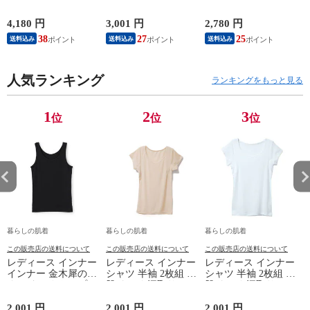
綿100 % 肌着 下着 U
復 下着 インナーウ
リーブ レディース
首 Uネック 普通 タ
ェア 血行促進 遠赤
調温 女性 婦人 下着
ンクトップ ノースリ
外線 疲労軽減 ボデ
オフホワイト/ブラウ
4,180 円
3,001 円
2,780 円
2
ーブ インナー 紳士
ィケア 健康 プレゼ
ン/ブラック/チャコ
38
27
25
送料込み
送料込み
送料込み
男性 シニア 抗菌 防
ント ギフト ヘルス
ールグレー/ピンク
臭 敬老の日 父の日
ケア 一般医療機器
M/L/LL M9210T-E
M
白 M/L/LL M0100X-E
メンズ 男性 紳士 マ
人気ランキング
イナスイオン ゲルマ
ランキングをもっと見る
ニウム 25AW
K1160L-E
1
2
3
位
位
位
暮らしの肌着
暮らしの肌着
暮らしの肌着
この販売店の送料について
この販売店の送料について
この販売店の送料について
レディース インナー
レディース インナー
レディース インナー
インナー 金木犀のめ
シャツ 半袖 2枚組 素
シャツ 半袖 2枚組 素
ぐみ タンクトップ
肌ドライ 汗取り フ
肌ドライ 汗取り フ
保湿 金木犀 加工 し
レンチ袖 脇汗 汗取
レンチ袖 脇汗 汗取
っとり 保湿 ストレ
り インナーシャツ
り インナーシャツ
2,001 円
2,001 円
2,001 円
1