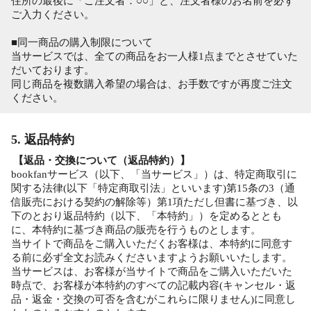
住所の最後に「ご注文者：○○」と、注文者様のお名前を必ず
ご入力ください。
■同一商品の購入制限について
当サービスでは、全ての商品をお一人様1点までとさせていた
だいております。
同じ商品を複数購入希望の場合は、お手数ですが再度ご注文
ください。
5. 返品特約
【返品・交換について（返品特約）】
bookfanサービス（以下、「当サービス」）は、特定商取引に
関する法律(以下「特定商取引法」といいます)第15条の3（通
信販売における契約の解除等）第1項ただし但書に基づき、以
下のとおり返品特約（以下、「本特約」）を定めるととも
に、本特約に基づき商品の販売を行うものとします。
当サイトで商品をご購入いただくお客様は、本特約に同意す
る前に必ず全文お読みくださいますようお願いいたします。
当サービスは、お客様が当サイトで商品をご購入いただいた
時点で、お客様が本特約のすべての記載内容(キャンセル・返
品・返金・交換の可否を含むがこれらに限りません)に同意し