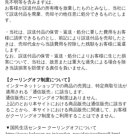
先不明等を含みます)は、
お客様が誤送付品の所有権を放棄したものとみなし、当社に
て誤送付品を廃棄、売却その他任意に処分できるものとしま
す。
・当社は、誤送付品の保管・返送・処分に要した費用をお客
様に請求できるものとし、前記により誤送付品を売却したと
きは、売却代金から当該費用を控除した残額をお客様に返還
します。
なお、誤送付品の保管・返送・処分によりお客様に生じた損
害について、当社は、故意または重大な過失による場合を除
き当該損害を賠償する責任を負いません。
【クーリングオフ制度について】
インターネットショップでの商品の売買は、特定商取引法が
適用される「通信販売」に該当します。
通信販売にクーリングオフ制度はありません。
上記のとおり本サイトにおける商品販売は通信販売に該当す
ることから、本サイトにおける商品販売に関連して、お客様
がクーリングオフ制度をご利用することはできません。
▼国民生活センター クーリングオフについて
https://www.kokusen.go.jp/soudan_now/data/coolingoff.html