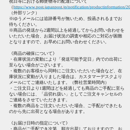
祝日等における郵便物等の配達について
（
https://www.post.japanpost.jp/notification/productinformation/
（外部リンク）
※ゆうメールには追跡番号が無いため、投函されるまでお
待ちください。
※商品の発送から2週間以上を経過してからお問い合わせを
いただいた場合、お届け状況の調査や相応のご対応が困難
となりますので、お早めにお問い合わせください。
《商品の確保について》
・在庫状況の変動により「発送可能予定日」内での出荷に
至らない場合がございます。
・複数のお客様から同時にご注文いただいた場合など、在
庫状況に変動が入りました場合は、カスタマーデスクより
メールにてご連絡いたします。（弊社営業時間内）
・ご注文日より1週間ほどを経過しても商品のご手配に至ら
ない場合には、「品切れ扱い」としてご注文キャンセルの
ご連絡をさせていただきます。
・複数の商品をご注文いただいた場合、ご手配ができたも
のから先に出荷となる場合があります。
《お届け日時の指定について》
・商品がご手配でき次第、順次出荷しておりますので、お