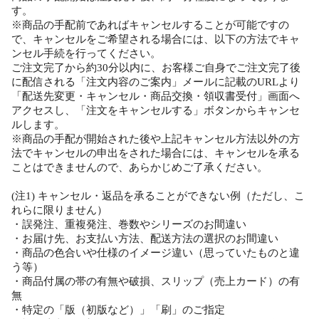
す。
※商品の手配前であればキャンセルすることが可能ですの
で、キャンセルをご希望される場合には、以下の方法でキャ
ンセル手続を行ってください。
ご注文完了から約30分以内に、お客様ご自身でご注文完了後
に配信される「注文内容のご案内」メールに記載のURLより
「配送先変更・キャンセル・商品交換・領収書受付」画面へ
アクセスし、「注文をキャンセルする」ボタンからキャンセ
ルします。
※商品の手配が開始された後や上記キャンセル方法以外の方
法でキャンセルの申出をされた場合には、キャンセルを承る
ことはできませんので、あらかじめご了承ください。
(注1) キャンセル・返品を承ることができない例（ただし、こ
れらに限りません）
・誤発注、重複発注、巻数やシリーズのお間違い
・お届け先、お支払い方法、配送方法の選択のお間違い
・商品の色合いや仕様のイメージ違い（思っていたものと違
う等）
・商品付属の帯の有無や破損、スリップ（売上カード）の有
無
・特定の「版（初版など）」「刷」のご指定