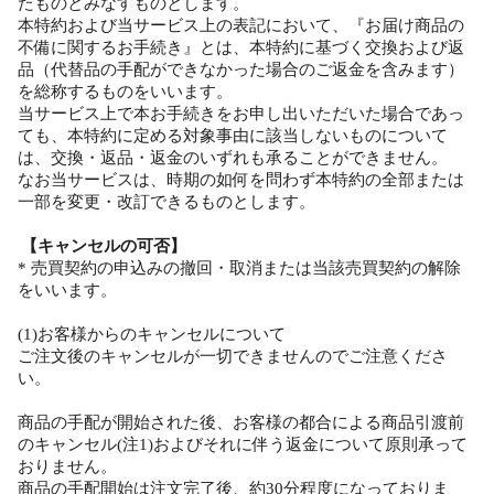
たものとみなすものとします。
本特約および当サービス上の表記において、『お届け商品の
不備に関するお手続き』とは、本特約に基づく交換および返
品（代替品の手配ができなかった場合のご返金を含みます）
を総称するものをいいます。
当サービス上で本お手続きをお申し出いただいた場合であっ
ても、本特約に定める対象事由に該当しないものについて
は、交換・返品・返金のいずれも承ることができません。
なお当サービスは、時期の如何を問わず本特約の全部または
一部を変更・改訂できるものとします。
【キャンセルの可否】
* 売買契約の申込みの撤回・取消または当該売買契約の解除
をいいます。
(1)お客様からのキャンセルについて
ご注文後のキャンセルが一切できませんのでご注意くださ
い。
商品の手配が開始された後、お客様の都合による商品引渡前
のキャンセル(注1)およびそれに伴う返金について原則承って
おりません。
商品の手配開始は注文完了後、約30分程度になっておりま