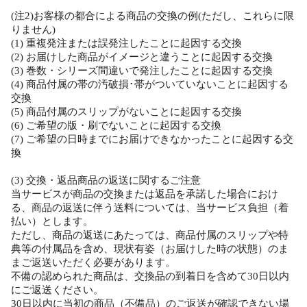
(注2)お客様の都合による商品の交換の例(ただし、これらに限
りません)
(1) 重複発注または誤発注したことに起因する交換
(2) お届けした商品がイメージと違うことに起因する交換
(3) 巻数・シリーズ間違いで発注したことに起因する交換
(4) 商品付属の帯の汚破損･帯がついていないことに起因する
交換
(5) 商品付属のスリップがないことに起因する交換
(6) ご希望の版・刷でないことに起因する交換
(7) ご希望の日時までにお届けできなかったことに起因する交
換
(3) 交換・返品商品の返送に関するご注意
当サービスが商品の交換または返品を承諾した場合におけ
る、商品の返送に伴う送料については、当サービス負担（着
払い）とします。
ただし、商品の返送にあたっては、商品付属のスリップや特
典等の付属品を含め、現状有姿（お届けした時の状態）のま
まご返送いただく必要があります。
不備の認められた商品は、交換品の到着日を含めて30日以内
にご返送ください。
30日以内に当初の商品（不備品）のご返送が確認できない場