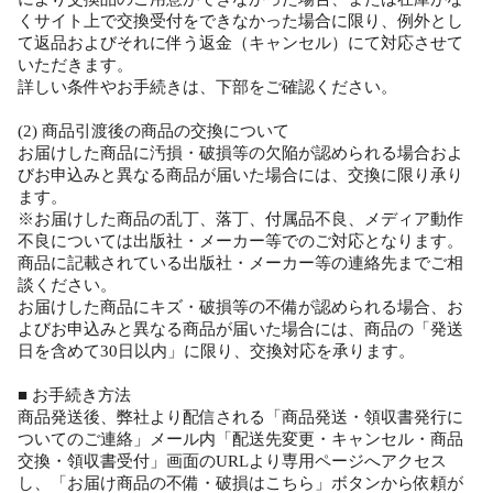
くサイト上で交換受付をできなかった場合に限り、例外とし
て返品およびそれに伴う返金（キャンセル）にて対応させて
いただきます。
詳しい条件やお手続きは、下部をご確認ください。
(2) 商品引渡後の商品の交換について
お届けした商品に汚損・破損等の欠陥が認められる場合およ
びお申込みと異なる商品が届いた場合には、交換に限り承り
ます。
※お届けした商品の乱丁、落丁、付属品不良、メディア動作
不良については出版社・メーカー等でのご対応となります。
商品に記載されている出版社・メーカー等の連絡先までご相
談ください。
お届けした商品にキズ・破損等の不備が認められる場合、お
よびお申込みと異なる商品が届いた場合には、商品の「発送
日を含めて30日以内」に限り、交換対応を承ります。
■ お手続き方法
商品発送後、弊社より配信される「商品発送・領収書発行に
ついてのご連絡」メール内「配送先変更・キャンセル・商品
交換・領収書受付」画面のURLより専用ページへアクセス
し、「お届け商品の不備・破損はこちら」ボタンから依頼が