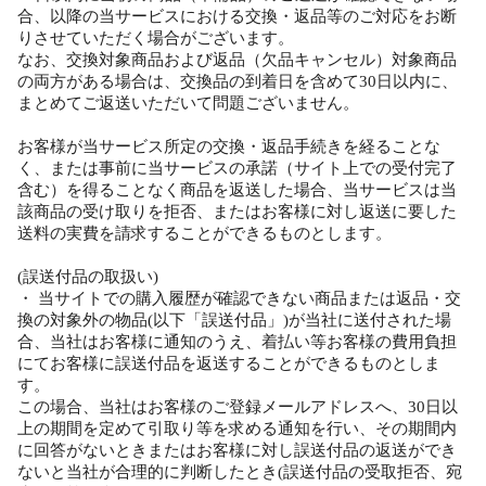
合、以降の当サービスにおける交換・返品等のご対応をお断
りさせていただく場合がございます。
なお、交換対象商品および返品（欠品キャンセル）対象商品
の両方がある場合は、交換品の到着日を含めて30日以内に、
まとめてご返送いただいて問題ございません。
お客様が当サービス所定の交換・返品手続きを経ることな
く、または事前に当サービスの承諾（サイト上での受付完了
含む）を得ることなく商品を返送した場合、当サービスは当
該商品の受け取りを拒否、またはお客様に対し返送に要した
送料の実費を請求することができるものとします。
(誤送付品の取扱い)
・ 当サイトでの購入履歴が確認できない商品または返品・交
換の対象外の物品(以下「誤送付品」)が当社に送付された場
合、当社はお客様に通知のうえ、着払い等お客様の費用負担
にてお客様に誤送付品を返送することができるものとしま
す。
この場合、当社はお客様のご登録メールアドレスへ、30日以
上の期間を定めて引取り等を求める通知を行い、その期間内
に回答がないときまたはお客様に対し誤送付品の返送ができ
ないと当社が合理的に判断したとき(誤送付品の受取拒否、宛