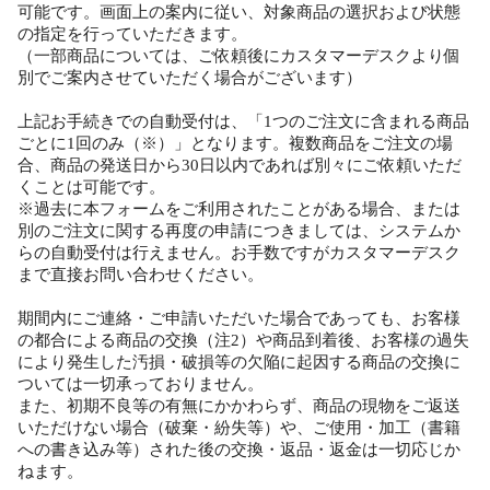
可能です。画面上の案内に従い、対象商品の選択および状態
の指定を行っていただきます。
（一部商品については、ご依頼後にカスタマーデスクより個
別でご案内させていただく場合がございます）
上記お手続きでの自動受付は、「1つのご注文に含まれる商品
ごとに1回のみ（※）」となります。複数商品をご注文の場
合、商品の発送日から30日以内であれば別々にご依頼いただ
くことは可能です。
※過去に本フォームをご利用されたことがある場合、または
別のご注文に関する再度の申請につきましては、システムか
らの自動受付は行えません。お手数ですがカスタマーデスク
まで直接お問い合わせください。
期間内にご連絡・ご申請いただいた場合であっても、お客様
の都合による商品の交換（注2）や商品到着後、お客様の過失
により発生した汚損・破損等の欠陥に起因する商品の交換に
ついては一切承っておりません。
また、初期不良等の有無にかかわらず、商品の現物をご返送
いただけない場合（破棄・紛失等）や、ご使用・加工（書籍
への書き込み等）された後の交換・返品・返金は一切応じか
ねます。