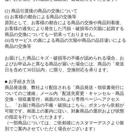
(2) 商品引渡後の商品の交換について
(i) お客様の都合による商品の交換等
原則として、お客様の都合による商品の交換や商品到着後、
お客様の過失により発生した汚損・破損等の欠陥に起因する
商品の交換についても一切承っておりません。
(ii)当サービス の責による商品の欠陥や商品の品目違いによる
商品の交換等
お届けした商品にキズ・破損等の不備が認められる場合、お
よびお申込みと異なる商品が届いた場合には、商品の「発送
日を含めて30日以内」に限り、交換対応を承ります。
■ お手続き方法
商品発送後、弊社より配信される「商品発送・領収書発行に
ついてのご連絡」メール内「配送先変更・キャンセル・商品
交換・領収書受付」画面のURLより専用ページへアクセス
し、「お届け商品の不備・破損はこちら」ボタンから依頼が
可能です。画面上の案内に従い、対象商品の選択および状態
の指定を行っていただきます。
（一部商品については、ご依頼後にカスタマーデスクより個
別でご案内させていただく場合がございます）