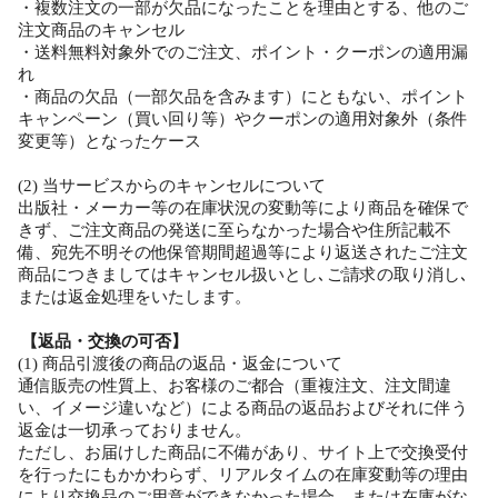
・複数注文の一部が欠品になったことを理由とする、他のご
注文商品のキャンセル
・送料無料対象外でのご注文、ポイント・クーポンの適用漏
れ
・商品の欠品（一部欠品を含みます）にともない、ポイント
キャンペーン（買い回り等）やクーポンの適用対象外（条件
変更等）となったケース
(2) 当サービスからのキャンセルについて
出版社・メーカー等の在庫状況の変動等により商品を確保で
きず、ご注文商品の発送に至らなかった場合や住所記載不
備、宛先不明その他保管期間超過等により返送されたご注文
商品につきましてはキャンセル扱いとし､ご請求の取り消し､
または返金処理をいたします。
【返品・交換の可否】
(1) 商品引渡後の商品の返品・返金について
通信販売の性質上、お客様のご都合（重複注文、注文間違
い、イメージ違いなど）による商品の返品およびそれに伴う
返金は一切承っておりません。
ただし、お届けした商品に不備があり、サイト上で交換受付
を行ったにもかかわらず、リアルタイムの在庫変動等の理由
により交換品のご用意ができなかった場合、または在庫がな