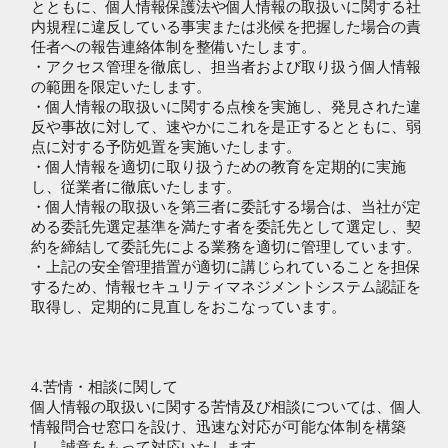
とともに、個人情報保護法や個人情報の取扱いに関する社
内規程に違反している事実または兆候を把握した場合の責
任者への報告連絡体制を整備いたします。
・アクセス管理を徹底し、担当者および取り扱う個人情報
の範囲を限定いたします。
・個人情報の取扱いに関する点検を実施し、発見された違
反や事故に対して、速やかにこれを是正するとともに、弱
点に対する予防処置を実施いたします。
・個人情報を適切に取り扱うための教育を定期的に実施
し、従業者に徹底いたします。
・個人情報の取扱いを第三者に委託する場合は、当社が定
める委託先選定基準を満たす者を委託先として選定し、契
約を締結して委託先による業務を適切に管理しています。
・上記の安全管理措置が適切に講じられていることを担保
するため、情報セキュリティマネジメントシステム認証を
取得し、定期的に見直しをおこなっています。
4.苦情・相談に関して
個人情報の取扱いに関する苦情及び相談については、個人
情報問合せ窓口を設け、迅速な対応が可能な体制を構築
し、誠意をもって対応いたします。