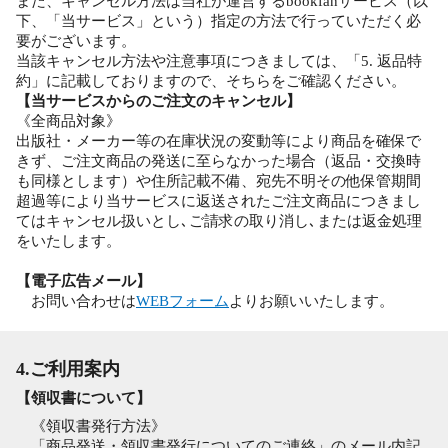
また、キャンセル方法は当社が運営するbookfanサービス（以
下、「当サービス」という）指定の方法で行っていただく必
要がございます。
当該キャンセル方法や注意事項につきましては、「5. 返品特
約」に記載しておりますので、そちらをご確認ください。
【当サービスからのご注文のキャンセル】
《全商品対象》
出版社・メーカー等の在庫状況の変動等により商品を確保で
きず、ご注文商品の発送に至らなかった場合（返品・交換時
も同様とします）や住所記載不備、宛先不明その他保管期間
超過等により当サービスに返送されたご注文商品につきまし
てはキャンセル扱いとし､ご請求の取り消し､または返金処理
をいたします。
【電子広告メール】
お問い合わせは
WEBフォーム
よりお願いいたします。
4.ご利用案内
【領収書について】
《領収書発行方法》
「商品発送・領収書発行についてのご連絡」のメール内記