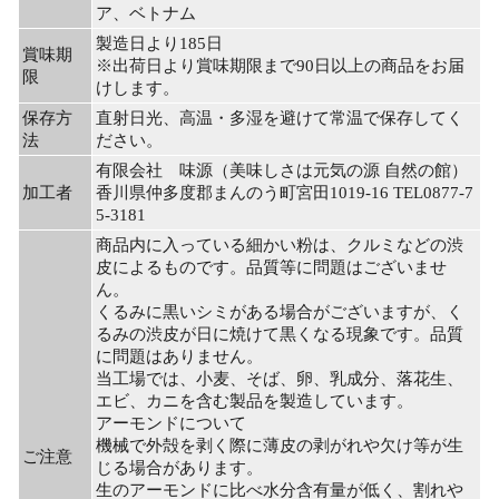
ア、ベトナム
製造日より185日
賞味期
※出荷日より賞味期限まで90日以上の商品をお届
限
けします。
保存方
直射日光、高温・多湿を避けて常温で保存してく
法
ださい。
有限会社 味源（美味しさは元気の源 自然の館）
加工者
香川県仲多度郡まんのう町宮田1019-16 TEL0877-7
5-3181
商品内に入っている細かい粉は、クルミなどの渋
皮によるものです。品質等に問題はございませ
ん。
くるみに黒いシミがある場合がございますが、く
るみの渋皮が日に焼けて黒くなる現象です。品質
に問題はありません。
当工場では、小麦、そば、卵、乳成分、落花生、
エビ、カニを含む製品を製造しています。
アーモンドについて
機械で外殻を剥く際に薄皮の剥がれや欠け等が生
ご注意
じる場合があります。
生のアーモンドに比べ水分含有量が低く、割れや