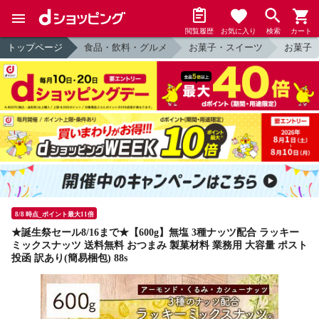
閲覧履歴
お気に入り
検索
カート
トップページ
食品・飲料・グルメ
お菓子・スイーツ
お菓子
8/8 時点_ポイント最大11倍
★誕生祭セール8/16まで★【600g】無塩 3種ナッツ配合 ラッキー
ミックスナッツ 送料無料 おつまみ 製菓材料 業務用 大容量 ポスト
投函 訳あり(簡易梱包) 88s