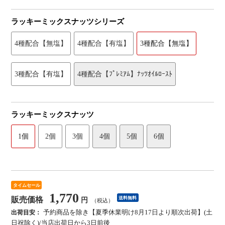
ラッキーミックスナッツシリーズ
4種配合【無塩】
4種配合【有塩】
3種配合【無塩】
3種配合【有塩】
4種配合【ﾌﾟﾚﾐｱﾑ】ﾅｯﾂｵｲﾙﾛｰｽﾄ
ラッキーミックスナッツ
1個
2個
3個
4個
5個
6個
タイムセール
1,770
販売価格
送料無料
円
（税込）
予約商品を除き【夏季休業明け8月17日より順次出荷】(土
出荷目安：
日祝除く)/当店出荷日から3日前後