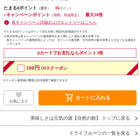
たまるdポイント
16
（通常）
+キャンペーンポイント
最大10倍
（期間・用途限定）
各キャンペーン詳細およびエントリーはこちら
※たまるdポイントはポイント支払を除く商品代金(税抜)の1％です。
※
表示倍率は各キャンペーンの適用条件を全て満たした場合の最大倍率です。
各キャンペーンの適用状況によっては、ポイントの進呈数・付与倍率が最大倍率より少なくなる場合が
ございます。
dカードでお支払ならポイント3倍
100円
OFFクーポン
※クーポン適用後の費用は決済画面で確認できます
shopping_cart
カートに入れる
お気に入り
美味しさは元気の源【自然の館】 トップに戻る
ドライフルーツの一覧を見る