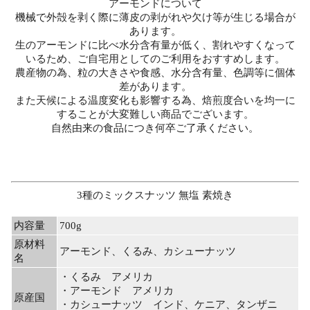
アーモンドについて
機械で外殻を剥く際に薄皮の剥がれや欠け等が生じる場合が
あります。
生のアーモンドに比べ水分含有量が低く、割れやすくなって
いるため、ご自宅用としてのご利用をおすすめします。
農産物の為、粒の大きさや食感、水分含有量、色調等に個体
差があります。
また天候による温度変化も影響する為、焙煎度合いを均一に
することが大変難しい商品でございます。
自然由来の食品につき何卒ご了承ください。
3種のミックスナッツ 無塩 素焼き
内容量
700g
原材料
アーモンド、くるみ、カシューナッツ
名
・くるみ アメリカ
・アーモンド アメリカ
原産国
・カシューナッツ インド、ケニア、タンザニ