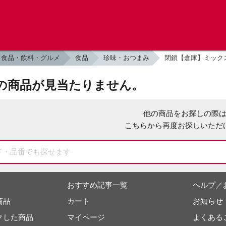
食品・飲料・グルメ
食品
珍味・おつまみ
閉鎖【倉庫】ミックスナ
の商品が見当たりません。
他の商品をお探しの際
こちらから再度お探しいただ
おすすめ記事一覧
ヘルプ／
商品
カート
お知らせ
クした商品
マイページ
よくある