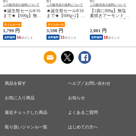
館】
館】
館】
この販売店の送料について
この販売店の送料について
この販売店の送料について
★誕生祭セール8/16
★誕生祭セール8/16
【1袋に800g】無塩
まで★【600g】無塩
まで★【600g×2】無
素焼きアーモンド 送
4種ナッツ配合 ラッ
塩 4種ナッツ配合 ラ
料無料 訳あり(簡易
キーミックスナッツ
タイムセール
ッキーミックスナッ
タイムセール
梱包)
送料無料 お菓子 お
ツ 送料無料 おつま
1,799 円
3,598 円
2,001 円
1
つまみ 製菓材料 大
み 製菓材料 業務用
16
33
18
送料無料
送料無料
送料無料
容量 ポスト投函 訳
大容量 ポスト投函
あり(簡易梱包) 88s
訳あり(簡易梱包) 88s
(
商品を探す
ヘルプ／お問い合わせ
お気に入り商品
お知らせ
最近チェックした商品
よくあるご質問
取り扱いジャンル一覧
はじめての方へ