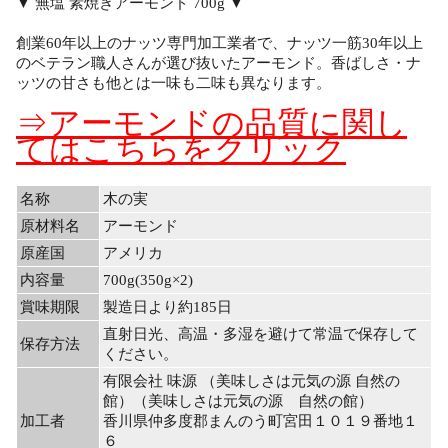
▼ 無塩 素焼きアーモンド 700g ▼
創業60年以上のナッツ専門加工業者で、ナッツ一筋30年以上
のベテラン職人さんが選び抜いたアーモンド。香ばしさ・ナ
ッツの甘さも他とは一味も二味も異なります。
⇒アーモンドの品質に関し
てはこちらをクリック
名称
木の実
原材料名
アーモンド
原産国
アメリカ
内容量
700g(350g×2)
賞味期限
製造日より約185日
直射日光、高温・多湿を避けて常温で保存して
保存方法
ください。
有限会社 味源 （美味しさは元気の源 自然の
館）（美味しさは元気の源 自然の館）
加工者
香川県仲多度郡まんのう町宮田１０１９番地１
６