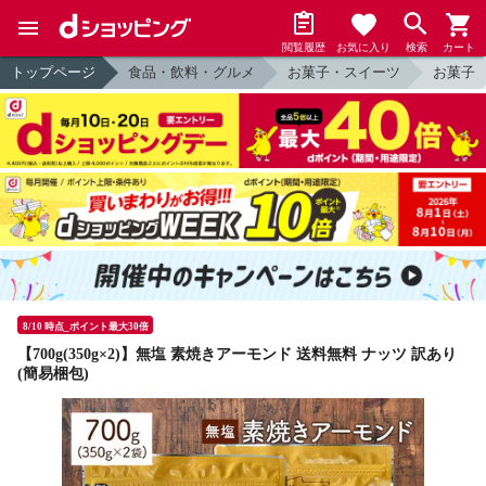
閲覧履歴
お気に入り
検索
カート
トップページ
食品・飲料・グルメ
お菓子・スイーツ
お菓子
8/10 時点_ポイント最大30倍
【700g(350g×2)】無塩 素焼きアーモンド 送料無料 ナッツ 訳あり
(簡易梱包)