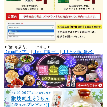
▼他にも店内チェックする▼
【1000円以下】
┃
【1001円均一】
┃
【まとめ買い福袋】
┃