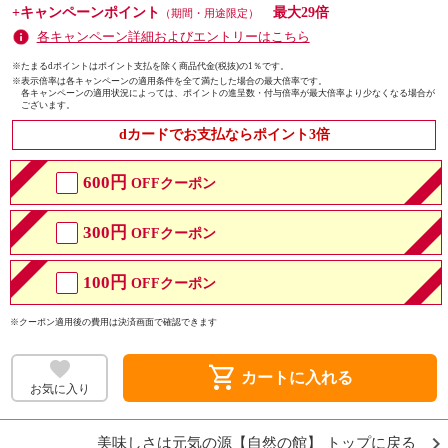
+キャンペーンポイント
最大29倍
（期間・用途限定）
各キャンペーン詳細およびエントリーはこちら
※たまるdポイントはポイント支払を除く商品代金(税抜)の1％です。
※
表示倍率は各キャンペーンの適用条件を全て満たした場合の最大倍率です。
各キャンペーンの適用状況によっては、ポイントの進呈数・付与倍率が最大倍率より少なくなる場合が
ございます。
dカードでお支払ならポイント3倍
600円
OFFクーポン
300円
OFFクーポン
100円
OFFクーポン
※クーポン適用後の費用は決済画面で確認できます
shopping_cart
カートに入れる
お気に入り
美味しさは元気の源【自然の館】 トップに戻る