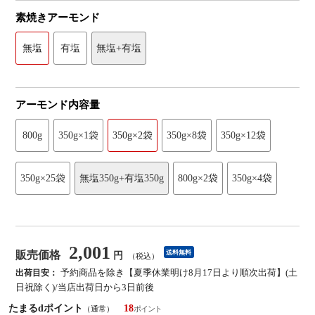
素焼きアーモンド
無塩
有塩
無塩+有塩
アーモンド内容量
800g
350g×1袋
350g×2袋
350g×8袋
350g×12袋
350g×25袋
無塩350g+有塩350g
800g×2袋
350g×4袋
2,001
販売価格
送料無料
円
（税込）
予約商品を除き【夏季休業明け8月17日より順次出荷】(土
出荷目安：
日祝除く)/当店出荷日から3日前後
たまるdポイント
18
（通常）