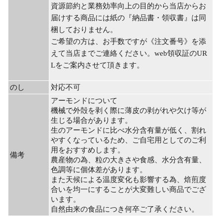
資源節約と業務効率向上の目的から当店からお
届けする商品には紙の『納品書・領収書』は同
梱しておりません。
ご希望の方は、お手数ですが《注文番号》を添
えて当店までご連絡ください。web領収証のUR
Lをご案内させて頂きます。
のし
対応不可
アーモンドについて
機械で外殻を剥く際に薄皮の剥がれや欠け等が
生じる場合があります。
生のアーモンドに比べ水分含有量が低く、割れ
やすくなっているため、ご自宅用としてのご利
用をおすすめします。
備考
農産物の為、粒の大きさや食感、水分含有量、
色調等に個体差があります。
また天候による温度変化も影響する為、焙煎度
合いを均一にすることが大変難しい商品でござ
います。
自然由来の食品につき何卒ご了承ください。