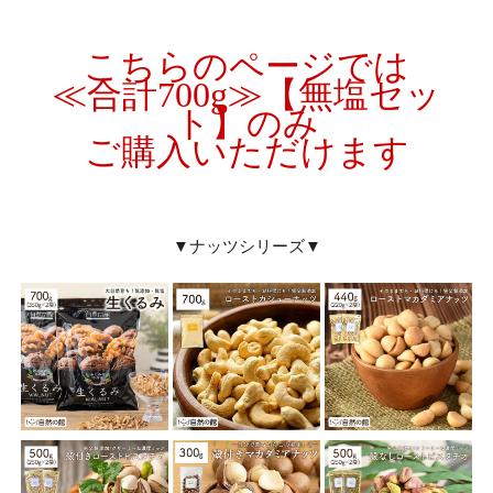
こちらのページでは
≪合計700g≫
【無塩セッ
ト】
のみ
ご購入いただけます
▼ナッツシリーズ▼