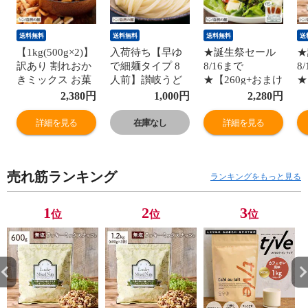
送料無料
送料無料
送料無料
送
【1kg(500g×2)】
入荷待ち【早ゆ
★誕生祭セール
★
訳あり 割れおか
で細麺タイプ 8
8/16まで
8
きミックス お菓
人前】讃岐うど
★【260g+おまけ
★
子 メガ盛り お茶
ん 8分うどん 送
つき】寒天海藻
塩
2,380
円
1,000
円
2,280
円
うけ おつまみ 送
料無料 訳あり(簡
サラダ ＜お得な
合
料無料 宅配便
易梱包) 食卓7we
まとめ買いはペ
ク
詳細を見る
在庫なし
詳細を見る
ージで案内中＞
無
飯とも ダイエッ
菓
ト わかめ 業務用
容
売れ筋ランキング
健康 料理 訳あり
訳
ランキングをもっと見る
(簡易梱包) 宅配
88
便 食卓 88s
1
2
3
位
位
位