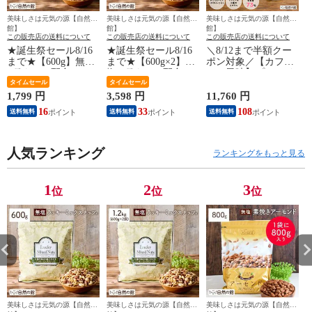
美味しさは元気の源【自然の
美味しさは元気の源【自然の
美味しさは元気の源【自然の
館】
館】
館】
この販売店の送料について
この販売店の送料について
この販売店の送料について
★誕生祭セール8/16
★誕生祭セール8/16
＼8/12まで半額クー
まで★【600g】無塩
まで★【600g×2】無
ポン対象／【カフェ
4種ナッツ配合 ラッ
塩 4種ナッツ配合 ラ
オレ風味】プロテイ
キーミックスナッツ
タイムセール
ッキーミックスナッ
タイムセール
ン 1kg(500g×2) tive
送料無料 お菓子 お
ツ 送料無料 おつま
ホエイ ソイ 国内製
1,799 円
3,598 円
11,760 円
2
つまみ 製菓材料 大
み 製菓材料 業務用
造 乳酸菌入り WPC
16
33
108
送料無料
送料無料
送料無料
容量 ポスト投函 訳
大容量 ポスト投函
製法 アミノ酸スコア
あり(簡易梱包) 88s
訳あり(簡易梱包) 88s
100 美容 訳あり(簡易
梱包)
人気ランキング
ランキングをもっと見る
1
2
3
位
位
位
美味しさは元気の源【自然の
美味しさは元気の源【自然の
美味しさは元気の源【自然の