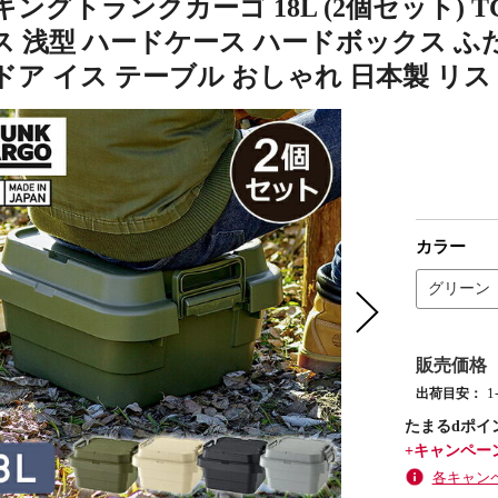
ングトランクカーゴ 18L (2個セット) TC
ス 浅型 ハードケース ハードボックス ふ
ア イス テーブル おしゃれ 日本製 リス 
カラー
グリーン
販売価格
出荷目安：
たまるdポイ
+キャンペー
各キャン