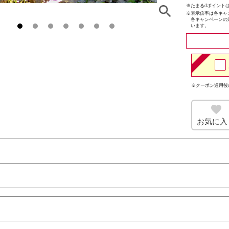
※たまるdポイントは
※
表示倍率は各キャ
各キャンペーンの
います。
※クーポン適用後
お気に入