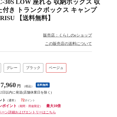
-30S LOW 座れる 収納ボックス 収
た付き トランクボックス キャンプ
RISU 【送料無料】
販売店：くらしのeショップ
この販売店の送料について
グレー
ブラック
ベージュ
7,960
送料無料
円
（税込）
1-2日以内に発送(店舗休業日を除く)
ント
72
（通常）
ンポイント
最大10倍
（期間・用途限定）
ペーン詳細およびエントリーはこちら