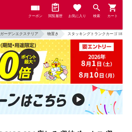
クーポン
閲覧履歴
お気に入り
検索
カート
ガーデンエクステリア
物置き
スタッキングトランクカーゴ 18L (2