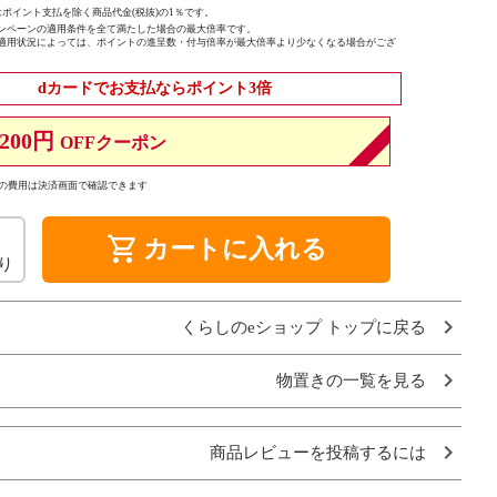
ポイント支払を除く商品代金(税抜)の1％です。
ンペーンの適用条件を全て満たした場合の最大倍率です。
適用状況によっては、ポイントの進呈数・付与倍率が最大倍率より少なくなる場合がござ
dカードでお支払ならポイント3倍
200円
OFFクーポン
の費用は決済画面で確認できます
shopping_cart
カートに入れる
り
くらしのeショップ トップに戻る
物置きの一覧を見る
商品レビューを投稿するには