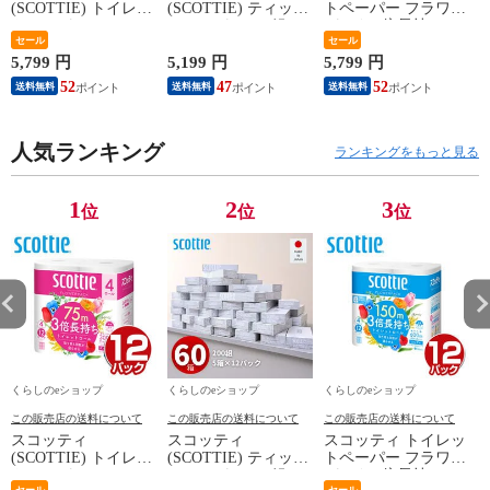
(SCOTTIE) トイレッ
(SCOTTIE) ティッシ
トペーパー フラワー
トペーパー フラワー
ュペーパー 200組 5
パック 3倍長持ち 4
パック 3倍長持ち 4
セール
箱×12パック(60箱)
ロール (シングル) 4
セール
ロール(ダブル) 4ロー
ティシュペーパー ま
ロール×12パック(48
5,799 円
5,199 円
5,799 円
1
ル×12(48ロール) 3倍
とめ買い ケース販売
ロール) トイレット
52
47
52
送料無料
送料無料
送料無料
ロール 3倍巻 トイレ
ボックスティッシュ
ロール トイレ紙 ト
用品 日用品 最安値
日用品 最安値 ティ
イレ用品 香り付き 3
安い おすすめ 日本
ッシュ 日本製紙クレ
倍巻 日本製 国産 ま
製紙クレシア 【送料
人気ランキング
シア 【送料無料】
とめ買い ケース販売
ランキングをもっと見る
無料】
日本製紙クレシア
【送料無料】
1
2
3
位
位
位
くらしのeショップ
くらしのeショップ
くらしのeショップ
この販売店の送料について
この販売店の送料について
この販売店の送料について
スコッティ
スコッティ
スコッティ トイレッ
(SCOTTIE) トイレッ
(SCOTTIE) ティッシ
トペーパー フラワー
トペーパー フラワー
ュペーパー 200組 5
パック 3倍長持ち 4
セール
セール