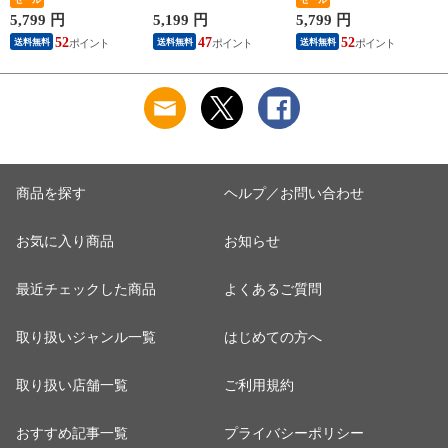
パック 3倍長持ち 4
箱×12パック(60箱)
ロール (シングル) 4
ロール(ダブル) 4ロー
ティシュペーパー ま
ロール×12パック(48
ネ
5,799 円
5,199 円
5,799 円
3
ル×12(48ロール) 3倍
とめ買い ケース販売
ロール) トイレット
52
47
52
送料無料
送料無料
送料無料
ロール 3倍巻 トイレ
ボックスティッシュ
ロール トイレ紙 ト
用品 日用品 最安値
日用品 最安値 ティ
イレ用品 香り付き 3
安い おすすめ 日本
ッシュ 日本製紙クレ
倍巻 日本製 国産 ま
製紙クレシア 【送料
シア 【送料無料】
とめ買い ケース販売
無料】
日本製紙クレシア
【送料無料】
商品を探す
ヘルプ／お問い合わせ
お気に入り商品
お知らせ
最近チェックした商品
よくあるご質問
取り扱いジャンル一覧
はじめての方へ
取り扱い店舗一覧
ご利用規約
おすすめ記事一覧
プライバシーポリシー