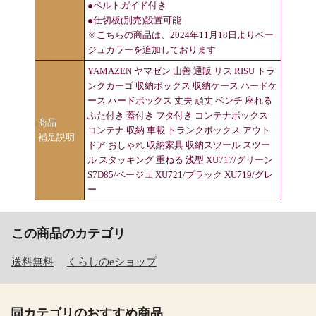
●ベルトガイド付き
●仕切板(別売)設置可能
※こちらの商品は、2024年11月18日よりベー
ジュカラーを追加しております
YAMAZEN ヤマゼン 山善 通販 リス RISU トラ
ンクカーゴ 収納ボックス 収納ケース ハードケ
ース ハードボックス 丈夫 頑丈 ベンチ 座れる
ふた付き 蓋付き フタ付き コンテナボックス
商品
コンテナ 収納 車載 トランクボックス アウト
補足説明
ドア おしゃれ 収納家具 収納スツール スツー
ル スタッキング 重ねる 浅型 XU717/グリーン
S7D85/ベージュ XU721/ブラック XU719/グレ
ー
この商品のカテゴリ
送料無料
くらしのeショップ
同カテゴリのおすすめ商品