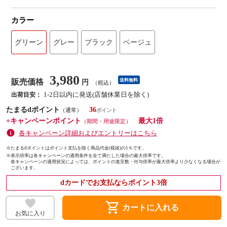
カラー
グリーン
グレー
ブラック
ベージュ
3,980
販売価格
送料無料
円
（税込）
1-2日以内に発送(店舗休業日を除く)
出荷目安：
たまるdポイント
36
（通常）
+キャンペーンポイント
最大1倍
（期間・用途限定）
各キャンペーン詳細およびエントリーはこちら
※たまるdポイントはポイント支払を除く商品代金(税抜)の1％です。
※
表示倍率は各キャンペーンの適用条件を全て満たした場合の最大倍率です。
各キャンペーンの適用状況によっては、ポイントの進呈数・付与倍率が最大倍率より少なくなる場合が
ございます。
dカードでお支払ならポイント3倍
shopping_cart
カートに入れる
お気に入り