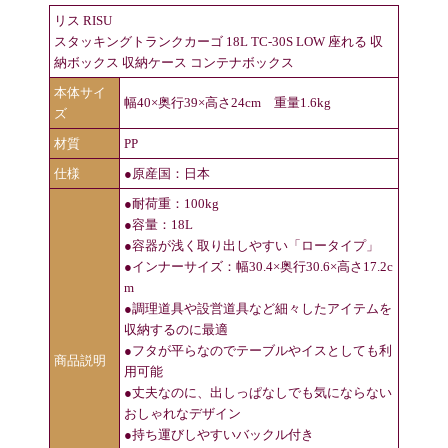
リス RISU
スタッキングトランクカーゴ 18L TC-30S LOW 座れる 収
納ボックス 収納ケース コンテナボックス
本体サイ
幅40×奥行39×高さ24cm 重量1.6kg
ズ
材質
PP
仕様
●原産国：日本
●耐荷重：100kg
●容量：18L
●容器が浅く取り出しやすい「ロータイプ」
●インナーサイズ：幅30.4×奥行30.6×高さ17.2c
m
●調理道具や設営道具など細々したアイテムを
収納するのに最適
●フタが平らなのでテーブルやイスとしても利
商品説明
用可能
●丈夫なのに、出しっぱなしでも気にならない
おしゃれなデザイン
●持ち運びしやすいバックル付き