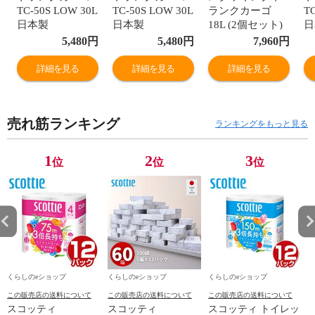
TC-50S LOW 30L
TC-50S LOW 30L
ランクカーゴ
T
日本製
日本製
18L (2個セット)
日
GHON133/GHON230/GHON135/GHON266/GHON267
GHON133/GHON230/GHON135/GHON266
TC-30S LOW 座
G
5,480
円
5,480
円
7,960
円
スタッキング 座
スタッキング 座
れる 収納ボック
ス
れる 収納ボック
れる 収納ボック
ス 収納ケース 浅
れ
詳細を見る
詳細を見る
詳細を見る
ス 収納ケース ハ
ス 収納ケース ハ
型 ハードケース
ス
ードケース コン
ードケース コン
ハードボックス
ー
テナボックス ハ
テナボックス ハ
ふた付き トラン
テ
売れ筋ランキング
ードボックス 備
ードボックス 備
クボックス キャ
ー
ランキングをもっと見る
蓄ボックス 蓋付
蓄ボックス 蓋付
ンプ アウトドア
蓄
き ふた フタ リ
き ふた フタ リ
イス テーブル お
き
1
2
3
位
位
位
ス RISU 【送料
ス RISU 【送料
しゃれ 日本製 リ
ス
無料】
無料】
ス RISU 【送料
無
無料】
くらしのeショップ
くらしのeショップ
くらしのeショップ
この販売店の送料について
この販売店の送料について
この販売店の送料について
スコッティ
スコッティ
スコッティ トイレッ