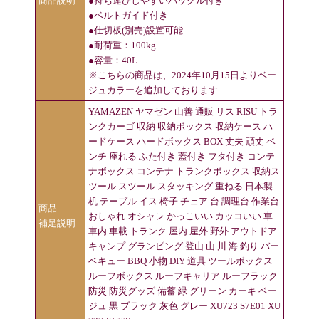
商品説明
●持ち運びしやすいバックル付き
●ベルトガイド付き
●仕切板(別売)設置可能
●耐荷重：100kg
●容量：40L
※こちらの商品は、2024年10月15日よりベー
ジュカラーを追加しております
YAMAZEN ヤマゼン 山善 通販 リス RISU トラ
ンクカーゴ 収納 収納ボックス 収納ケース ハ
ードケース ハードボックス BOX 丈夫 頑丈 ベ
ンチ 座れる ふた付き 蓋付き フタ付き コンテ
ナボックス コンテナ トランクボックス 収納ス
ツール スツール スタッキング 重ねる 日本製
机 テーブル イス 椅子 チェア 台 調理台 作業台
商品
おしゃれ オシャレ かっこいい カッコいい 車
補足説明
車内 車載 トランク 屋内 屋外 野外 アウトドア
キャンプ グランピング 登山 山 川 海 釣り バー
ベキュー BBQ 小物 DIY 道具 ツールボックス
ルーフボックス ルーフキャリア ルーフラック
防災 防災グッズ 備蓄 緑 グリーン カーキ ベー
ジュ 黒 ブラック 灰色 グレー XU723 S7E01 XU