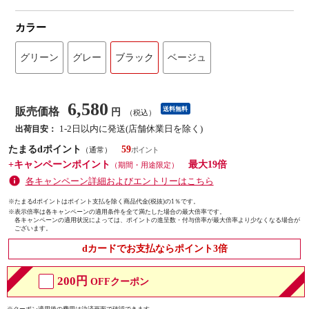
カラー
グリーン
グレー
ブラック
ベージュ
6,580
販売価格
送料無料
円
（税込）
1-2日以内に発送(店舗休業日を除く)
出荷目安：
たまるdポイント
59
（通常）
+キャンペーンポイント
最大19倍
（期間・用途限定）
各キャンペーン詳細およびエントリーはこちら
※たまるdポイントはポイント支払を除く商品代金(税抜)の1％です。
※
表示倍率は各キャンペーンの適用条件を全て満たした場合の最大倍率です。
各キャンペーンの適用状況によっては、ポイントの進呈数・付与倍率が最大倍率より少なくなる場合が
ございます。
dカードでお支払ならポイント3倍
200円
OFFクーポン
※クーポン適用後の費用は決済画面で確認できます