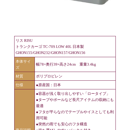
リス RISU
トランクカーゴ TC-70S LOW 40L 日本製
GHON155/GHON232/GHON157/GHON156
本体サイ
幅78×奥行39×高さ24cm 重量3.4kg
ズ
材質
ポリプロピレン
仕様
●原産国：日本
●容器が浅く取り出しやすい「ロータイプ」
●タープやポールなど長尺アイテムの収納にも
最適
●フタが平らなのでテーブルやイスとしても利
用可能
●突然の雨でも安心のフタ構造