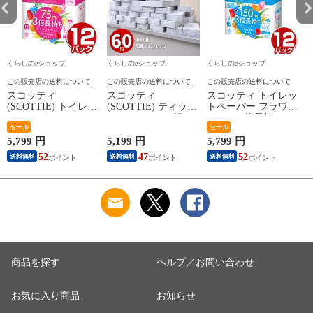
くらしのeショップ
くらしのeショップ
くらしのeショップ
この販売店の送料について
この販売店の送料について
この販売店の送料について
スコッティ
スコッティ
スコッティ トイレッ
(SCOTTIE) トイレッ
(SCOTTIE) ティッシ
トペーパー フラワー
トペーパー フラワー
ュペーパー 200組 5
パック 3倍長持ち 4
パック 3倍長持ち 4
セール
箱×12パック(60箱)
ロール (シングル) 4
セール
ロール(ダブル) 4ロー
ティシュペーパー ま
ロール×12パック(48
ネ
5,799 円
5,199 円
5,799 円
3
ル×12(48ロール) 3倍
とめ買い ケース販売
ロール) トイレット
52
47
52
送料無料
送料無料
送料無料
ロール 3倍巻 トイレ
ボックスティッシュ
ロール トイレ紙 ト
用品 日用品 最安値
日用品 最安値 ティ
イレ用品 香り付き 3
安い おすすめ 日本
ッシュ 日本製紙クレ
倍巻 日本製 国産 ま
製紙クレシア 【送料
シア 【送料無料】
とめ買い ケース販売
無料】
日本製紙クレシア
【送料無料】
商品を探す
ヘルプ／お問い合わせ
お気に入り商品
お知らせ