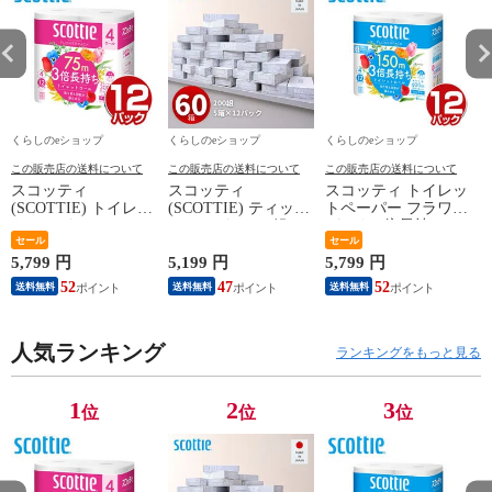
【送料無料】
無
くらしのeショップ
くらしのeショップ
くらしのeショップ
この販売店の送料について
この販売店の送料について
この販売店の送料について
スコッティ
スコッティ
スコッティ トイレッ
(SCOTTIE) トイレッ
(SCOTTIE) ティッシ
トペーパー フラワー
トペーパー フラワー
ュペーパー 200組 5
パック 3倍長持ち 4
パック 3倍長持ち 4
セール
箱×12パック(60箱)
ロール (シングル) 4
セール
ロール(ダブル) 4ロー
ティシュペーパー ま
ロール×12パック(48
5,799 円
5,199 円
5,799 円
1
ル×12(48ロール) 3倍
とめ買い ケース販売
ロール) トイレット
52
47
52
送料無料
送料無料
送料無料
ロール 3倍巻 トイレ
ボックスティッシュ
ロール トイレ紙 ト
用品 日用品 最安値
日用品 最安値 ティ
イレ用品 香り付き 3
安い おすすめ 日本
ッシュ 日本製紙クレ
倍巻 日本製 国産 ま
製紙クレシア 【送料
人気ランキング
シア 【送料無料】
とめ買い ケース販売
ランキングをもっと見る
無料】
日本製紙クレシア
【送料無料】
1
2
3
位
位
位