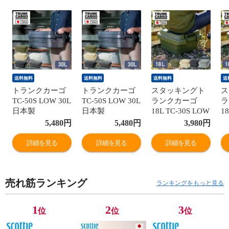
送料無料
送料無料
送料無料
送
トランクカーゴ
トランクカーゴ
スタッキングト
ス
TC-50S LOW 30L
TC-50S LOW 30L
ランクカーゴ
ラ
日本製
日本製
18L TC-30S LOW
1
GHON133/GHON230/GHON135/GHON266/GHON267
GHON133/GHON230/GHON135/GHON266
座れる 収納ボッ
T
5,480
円
5,480
円
3,980
円
スタッキング 座
スタッキング 座
クス 収納ケース
れ
れる 収納ボック
れる 収納ボック
コンテナボック
ス
詳細を見る
詳細を見る
詳細を見る
ス 収納ケース ハ
ス 収納ケース ハ
ス 浅型 ハードケ
型
ードケース コン
ードケース コン
ース ハードボッ
ハ
テナボックス ハ
テナボックス ハ
クス ふた付き ト
ふ
売れ筋ランキング
ードボックス 備
ードボックス 備
ランクボックス
ク
ランキングをもっと見る
蓄ボックス 蓋付
蓄ボックス 蓋付
キャンプ アウト
ン
き ふた フタ リ
き ふた フタ リ
ドア イス テーブ
イ
1
2
3
位
位
位
ス RISU 【送料
ス RISU 【送料
ル おしゃれ 日本
し
無料】
無料】
製 リス RISU
ス