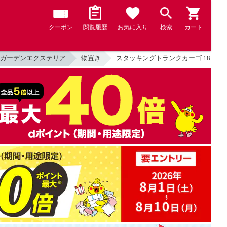
クーポン
閲覧履歴
お気に入り
検索
カート
ガーデンエクステリア
物置き
スタッキングトランクカーゴ 18L (2