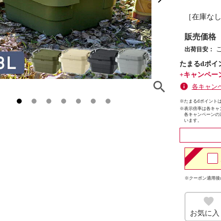
［在庫な
販売価格
出荷目安：
たまるdポイ
+キャンペー
各キャン
※たまるdポイントは
※
表示倍率は各キャ
各キャンペーンの
います。
※クーポン適用後
お気に入