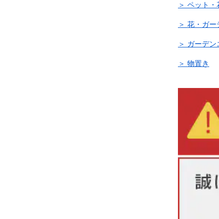
＞ ペット・
＞ 花・ガ
＞ ガーデ
＞ 物置き