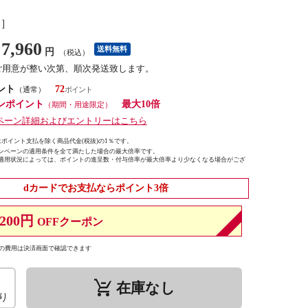
し］
7,960
送料無料
円
（税込）
ご用意が整い次第、順次発送致します。
ント
72
（通常）
ンポイント
最大10倍
（期間・用途限定）
ペーン詳細およびエントリーはこちら
ポイント支払を除く商品代金(税抜)の1％です。
ンペーンの適用条件を全て満たした場合の最大倍率です。
適用状況によっては、ポイントの進呈数・付与倍率が最大倍率より少なくなる場合がござ
dカードでお支払ならポイント3倍
200円
OFFクーポン
の費用は決済画面で確認できます
remove_shopping_cart
在庫なし
り