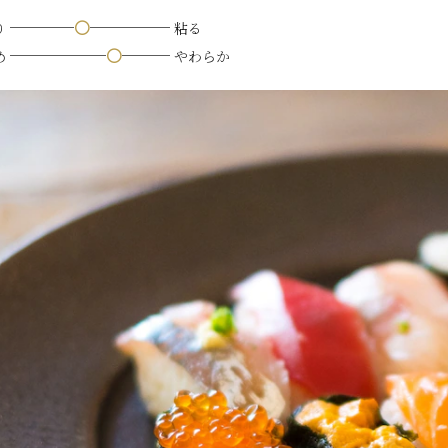
────
〇
─────
り
粘る
──────
〇
───
め
やわらか