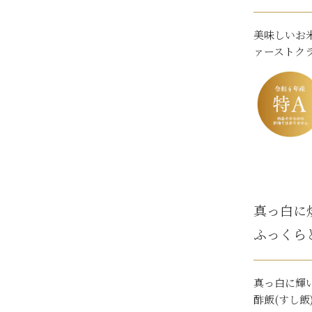
美味しいお
ァーストク
真っ白に
ふっくら
真っ白に輝
酢飯(すし飯