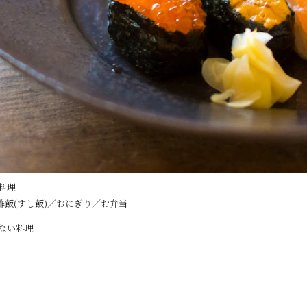
料理
酢飯(すし飯)／おにぎり／お弁当
くない料理