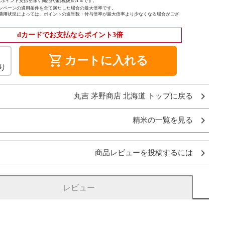
ポイント支払を除く商品代金(税抜)の1％です。
ンペーンの適用条件を全て満たした場合の最大倍率です。
適用状況によっては、ポイントの進呈数・付与倍率が最大倍率より少なくなる場合がござ
dカードでお支払ならポイント3倍
shopping_cart
カートに入れる
り
丸吉 茅野商店 北海道 トップに戻る
精米の一覧を見る
商品レビューを投稿するには
レビュー