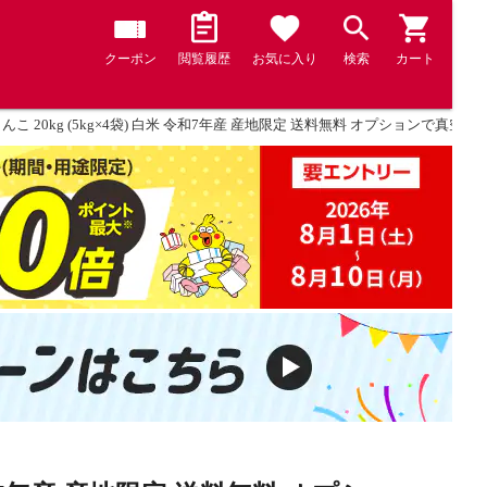
クーポン
閲覧履歴
お気に入り
検索
カート
こ 20kg (5kg×4袋) 白米 令和7年産 産地限定 送料無料 オプションで真空