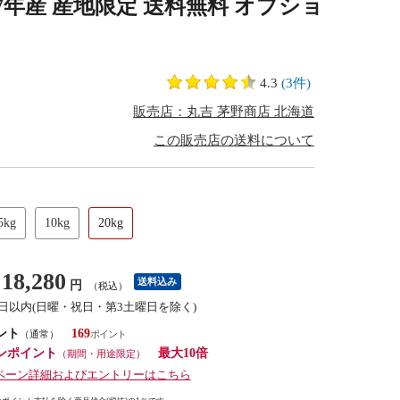
令和7年産 産地限定 送料無料 オプショ
4.3
(3件)
販売店：丸吉 茅野商店 北海道
この販売店の送料について
5kg
10kg
20kg
18,280
送料込み
円
（税込）
3日以内(日曜・祝日・第3土曜日を除く)
ント
169
（通常）
ンポイント
最大10倍
（期間・用途限定）
ペーン詳細およびエントリーはこちら