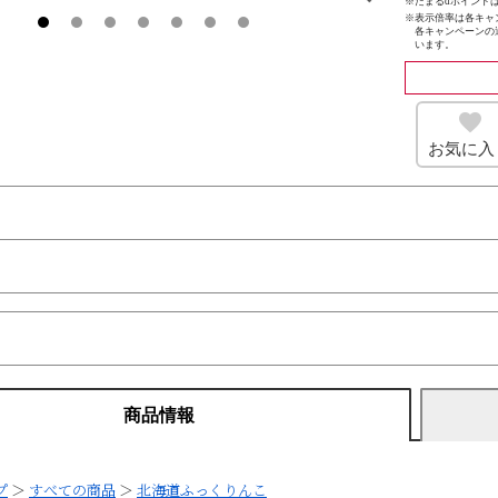
※たまるdポイントは
※
表示倍率は各キャ
各キャンペーンの
います。
お気に入
商品情報
プ
＞
すべての商品
＞
北海道ふっくりんこ