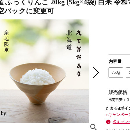
 ふっくりんこ 20kg (5kg×4袋) 白米 
空パックに変更可
内容量
750g
販売価格
出荷目安：
たまるdポイ
+キャンペー
各キャン