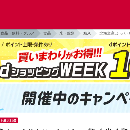
食品・飲料・グルメ
食品
米・穀類
精米
北海道産 ふっくりん
ント最大11倍