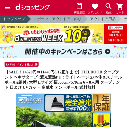
閲覧履歴
お気に入り
検索
カート
トップページ
スポーツ・アウトドア・釣り
アウトドア用品
8/6 時点_ポイント最大11倍
【SALE！14520円⇒11440円8/12正午まで】FIELDOOR タープテ
ント ヘキサタープ (遮光遮熱PU：ライトベージュ/本体＆スチール
ポール2組付) 大型 Lサイズ 幅530cm×570cm 6～8人用 タープテン
ト 日よけ UVカット 高耐水 テントポール 送料無料