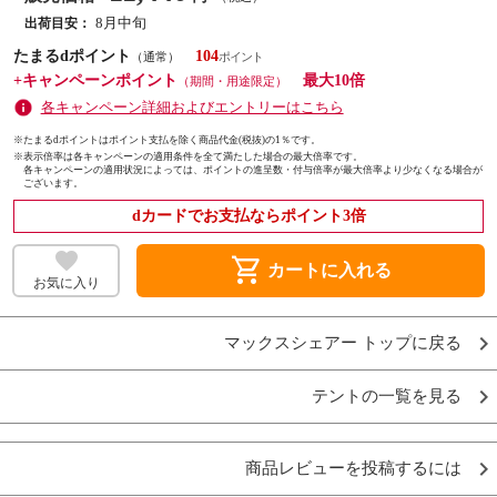
8月中旬
出荷目安：
たまるdポイント
104
（通常）
+キャンペーンポイント
最大10倍
（期間・用途限定）
各キャンペーン詳細およびエントリーはこちら
※たまるdポイントはポイント支払を除く商品代金(税抜)の1％です。
※
表示倍率は各キャンペーンの適用条件を全て満たした場合の最大倍率です。
各キャンペーンの適用状況によっては、ポイントの進呈数・付与倍率が最大倍率より少なくなる場合が
ございます。
dカードでお支払ならポイント3倍
shopping_cart
カートに入れる
お気に入り
マックスシェアー トップに戻る
テントの一覧を見る
商品レビューを投稿するには