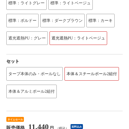
標準：ライトグレー
標準：ライトベージュ
標準：ボルドー
標準：ダークブラウン
標準：カーキ
遮光遮熱PU：グレー
遮光遮熱PU：ライトベージュ
セット
タープ本体のみ・ポールなし
本体＆スチールポール2組付
本体＆アルミポール2組付
タイムセール
11,440
販売価格
送料込み
円
（税込）