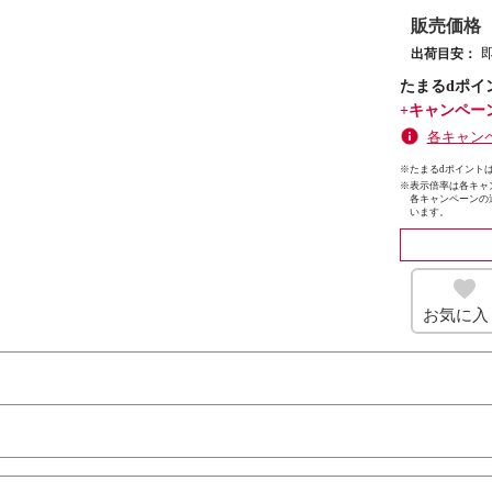
販売価格
出荷目安：
たまるdポイ
+キャンペー
各キャン
※たまるdポイントは
※
表示倍率は各キャ
各キャンペーンの
います。
お気に入