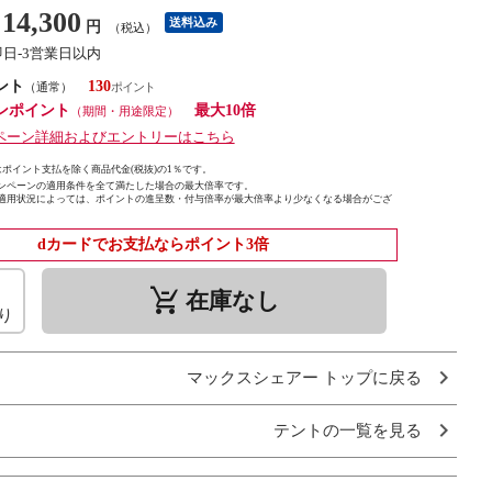
14,300
送料込み
円
（税込）
即日-3営業日以内
ント
130
（通常）
ンポイント
最大10倍
（期間・用途限定）
ペーン詳細およびエントリーはこちら
ポイント支払を除く商品代金(税抜)の1％です。
ンペーンの適用条件を全て満たした場合の最大倍率です。
適用状況によっては、ポイントの進呈数・付与倍率が最大倍率より少なくなる場合がござ
dカードでお支払ならポイント3倍
remove_shopping_cart
在庫なし
り
マックスシェアー トップに戻る
テントの一覧を見る