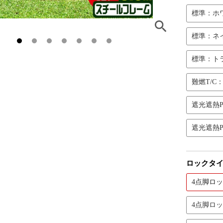
標準：ホ
標準：ネ
標準：ト
難燃T/C
遮光遮熱
遮光遮熱
ロックタイ
4点脚ロッ
4点脚ロ