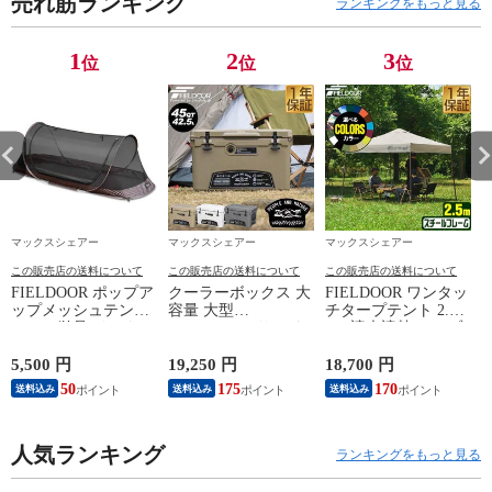
売れ筋ランキング
ランキングをもっと見る
1
2
3
位
位
位
マックスシェアー
マックスシェアー
マックスシェアー
この販売店の送料について
この販売店の送料について
この販売店の送料について
FIELDOOR ポップア
クーラーボックス 大
FIELDOOR ワンタッ
ップメッシュテント
容量 大型
チタープテント 2.5
テント単品 インナー
42.5L/45QT (サンド/
ｍ (遮光遮熱PU：ブ
テント 一人用 ソロ
クーラー本体のみ)
ルー/スチール/セン
カンガルースタイル
ハードクーラーボッ
ターロック/Cミスト
5,500 円
19,250 円
18,700 円
1
メッシュ ポップアッ
クス クーラーBOX
シャワー付) スチー
50
175
170
送料込み
送料込み
送料込み
プ シェルター 送料
クーラーバッグ 釣り
ル タープ 250 ワンタ
無料
キャンプ BBQ バー
ッチテント ワンタッ
ベキュー 運動会 海
チタープ ワンタッチ
人気ランキング
水浴 アウトドア お
大型 簡単 UVカット
ランキングをもっと見る
しゃれ 密閉 断熱 保
撥水 日よけ プール
冷 ノーザンクーラー
イベント アウトドア