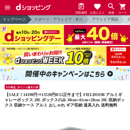
閲覧履歴
お気に入り
検索
カート
トップページ
スポーツ・アウトドア・釣り
アウトドア用品
8/8 時点_ポイント最大11倍
【SALE！14190円⇒13530円8/12正午まで】FIELDOOR アルミギ
ャレーボックス 28L ボックスのみ 30cm×41cm×28cm 28L 収納ボッ
クス 収納ケース アルミ おしゃれ ギア収納 道具入れ 送料無料