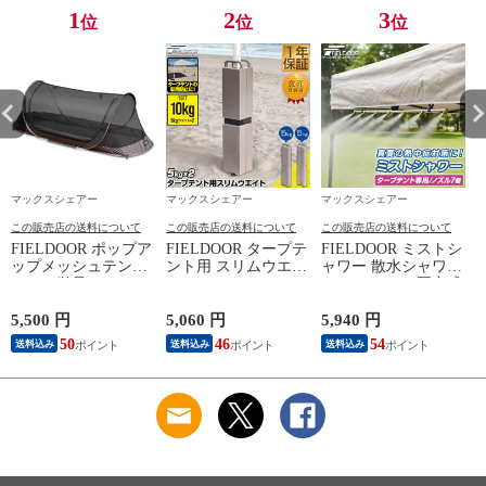
ボックス FIELDOOR
キャンプ BBQ 送料
1
2
3
位
位
位
送料無料
無料
マックスシェアー
マックスシェアー
マックスシェアー
この販売店の送料について
この販売店の送料について
この販売店の送料について
FIELDOOR ポップア
FIELDOOR タープテ
FIELDOOR ミストシ
ップメッシュテント
ント用 スリムウエイ
ャワー 散水シャワー
テント単品 インナー
ト 20kgセット (5kg×4
キット テント固定式
テント 一人用 ソロ
個セット：計20kg)
タープテント用オプ
カンガルースタイル
おもり テントウエイ
ション ドライミスト
5,500 円
5,060 円
5,940 円
2
メッシュ ポップアッ
ト テント用 ワンタ
熱中症対策 夏 暑さ
50
46
54
送料込み
送料込み
送料込み
プ シェルター 送料
ッチタープ タープ用
対策 屋外 冷却 ミス
無料
アウトドア 送料無料
トノズル 散水 ベラ
率
ンダ 庭 ミスト 涼し
い 家庭用 水道 アウ
トドア BBQ 水遊び
簡単 自作 DIY 送料
無料