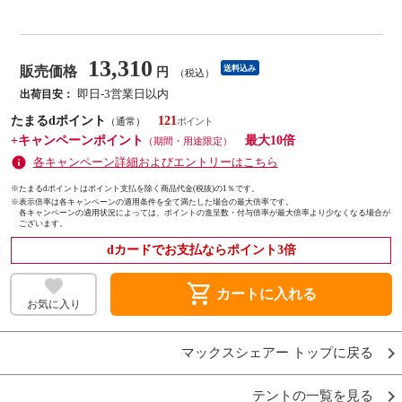
13,310
販売価格
送料込み
円
（税込）
即日-3営業日以内
出荷目安：
たまるdポイント
121
（通常）
+キャンペーンポイント
最大10倍
（期間・用途限定）
各キャンペーン詳細およびエントリーはこちら
※たまるdポイントはポイント支払を除く商品代金(税抜)の1％です。
※
表示倍率は各キャンペーンの適用条件を全て満たした場合の最大倍率です。
各キャンペーンの適用状況によっては、ポイントの進呈数・付与倍率が最大倍率より少なくなる場合が
ございます。
dカードでお支払ならポイント3倍
shopping_cart
カートに入れる
お気に入り
マックスシェアー トップに戻る
テントの一覧を見る