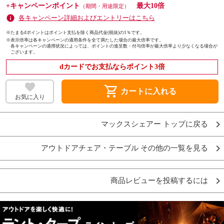
+キャンペーンポイント
最大10倍
（期間・用途限定）
各キャンペーン詳細およびエントリーはこちら
※たまるdポイントはポイント支払を除く商品代金(税抜)の1％です。
※
表示倍率は各キャンペーンの適用条件を全て満たした場合の最大倍率です。
各キャンペーンの適用状況によっては、ポイントの進呈数・付与倍率が最大倍率より少なくなる場合が
ございます。
dカードでお支払ならポイント3倍
shopping_cart
カートに入れる
お気に入り
マックスシェアー トップに戻る
アウトドアチェア・テーブル その他の一覧を見る
商品レビューを投稿するには