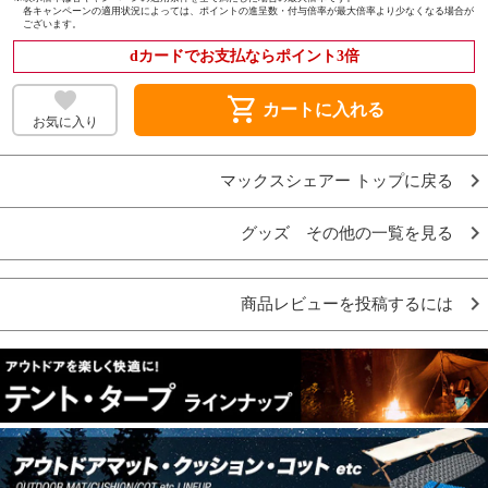
各キャンペーンの適用状況によっては、ポイントの進呈数・付与倍率が最大倍率より少なくなる場合が
ございます。
dカードでお支払ならポイント3倍
shopping_cart
カートに入れる
お気に入り
マックスシェアー トップに戻る
グッズ その他の一覧を見る
商品レビューを投稿するには