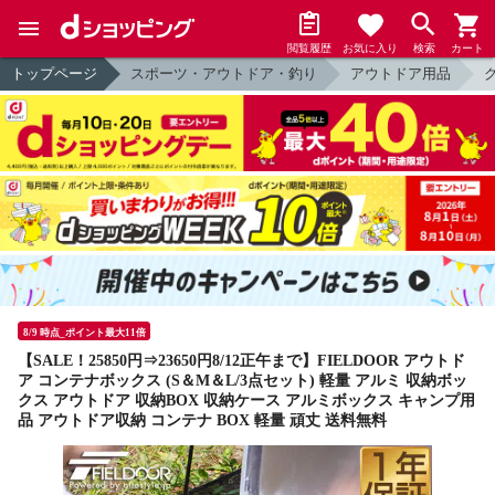
閲覧履歴
お気に入り
検索
カート
トップページ
スポーツ・アウトドア・釣り
アウトドア用品
8/9 時点_ポイント最大11倍
【SALE！25850円⇒23650円8/12正午まで】FIELDOOR アウトド
ア コンテナボックス (S＆M＆L/3点セット) 軽量 アルミ 収納ボッ
クス アウトドア 収納BOX 収納ケース アルミボックス キャンプ用
品 アウトドア収納 コンテナ BOX 軽量 頑丈 送料無料