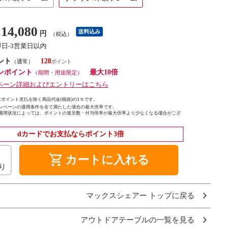
14,080
送料込み
円
（税込）
即日-3営業日以内
ント
128
（通常）
ンポイント
最大10倍
（期間・用途限定）
ペーン詳細およびエントリーはこちら
ポイント支払を除く商品代金(税抜)の1％です。
ンペーンの適用条件を全て満たした場合の最大倍率です。
適用状況によっては、ポイントの進呈数・付与倍率が最大倍率より少なくなる場合がござ
dカードでお支払ならポイント3倍
shopping_cart
カートに入れる
り
マックスシェアー トップに戻る
アウトドアテーブルの一覧を見る