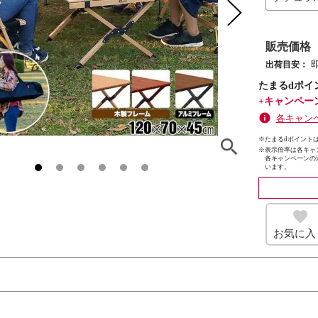
販売価格
出荷目安：
たまるdポイ
+キャンペー
各キャン
※たまるdポイントは
※
表示倍率は各キャ
各キャンペーンの
います。
お気に入