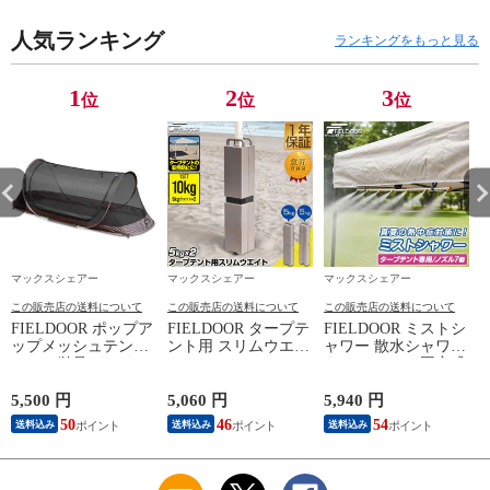
無料
キャンプ BBQ バー
ッチテント ワンタッ
ベキュー 運動会 海
チタープ ワンタッチ
人気ランキング
水浴 アウトドア お
大型 簡単 UVカット
ランキングをもっと見る
しゃれ 密閉 断熱 保
撥水 日よけ プール
冷 ノーザンクーラー
イベント アウトドア
ボックス FIELDOOR
キャンプ BBQ 送料
1
2
3
位
位
位
送料無料
無料
マックスシェアー
マックスシェアー
マックスシェアー
この販売店の送料について
この販売店の送料について
この販売店の送料について
FIELDOOR ポップア
FIELDOOR タープテ
FIELDOOR ミストシ
ップメッシュテント
ント用 スリムウエイ
ャワー 散水シャワー
テント単品 インナー
ト 20kgセット (5kg×4
キット テント固定式
テント 一人用 ソロ
個セット：計20kg)
タープテント用オプ
カンガルースタイル
おもり テントウエイ
ション ドライミスト
5,500 円
5,060 円
5,940 円
2
メッシュ ポップアッ
ト テント用 ワンタ
熱中症対策 夏 暑さ
50
46
54
送料込み
送料込み
送料込み
プ シェルター 送料
ッチタープ タープ用
対策 屋外 冷却 ミス
無料
アウトドア 送料無料
トノズル 散水 ベラ
率
ンダ 庭 ミスト 涼し
い 家庭用 水道 アウ