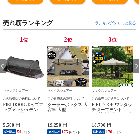
ュ/2枚セット) 枕
60cm/ベージュ/
60cm/ベージュ/
6
一体型 190cm 幅
バルブ式：マッ
バルブ式：マッ
バ
60cm 段差解消
トx2) エアーマッ
トx1/枕x1) エア
ト
売れ筋ランキング
連結 自動膨張 高
ト キャンプマッ
ーマット キャン
ー
ランキングをもっと見る
密度ウレタン イ
ト インフレータ
プマット インフ
プ
ンフレータブル
ーマット 車中泊
レーターマット
レ
1
2
3
位
位
位
マット キャンピ
ベッド エアーベ
車中泊 ベッド エ
車
ングマット イン
ッド 極厚 SUV
アーベッド 極厚
ア
フレーター 送料
ミニバン 軽自動
SUV ミニバン 軽
S
無料
車 車内泊 送料無
自動車 送料無料
自
料
マックスシェアー
マックスシェアー
マックスシェアー
この販売店の送料について
この販売店の送料について
この販売店の送料について
FIELDOOR ポップア
クーラーボックス 大
FIELDOOR ワンタッ
ップメッシュテント
容量 大型
チタープテント 2.5
テント単品 インナー
42.5L/45QT (サンド/
ｍ (遮光遮熱PU：ブ
テント 一人用 ソロ
クーラー本体のみ)
ルー/スチール/セン
カンガルースタイル
ハードクーラーボッ
ターロック/Cミスト
5,500 円
19,250 円
18,700 円
1
メッシュ ポップアッ
クス クーラーBOX
シャワー付) スチー
50
175
170
送料込み
送料込み
送料込み
プ シェルター 送料
クーラーバッグ 釣り
ル タープ 250 ワンタ