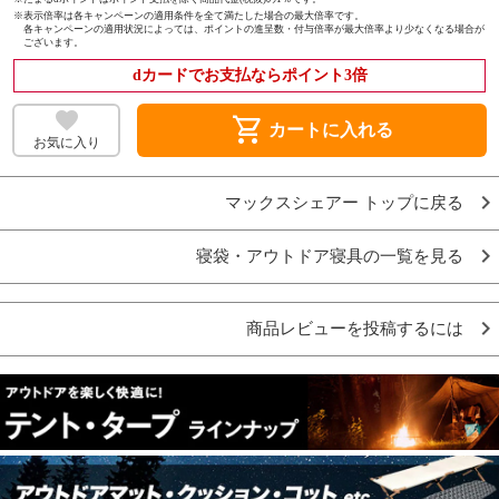
※
表示倍率は各キャンペーンの適用条件を全て満たした場合の最大倍率です。
各キャンペーンの適用状況によっては、ポイントの進呈数・付与倍率が最大倍率より少なくなる場合が
ございます。
dカードでお支払ならポイント3倍
shopping_cart
カートに入れる
お気に入り
マックスシェアー トップに戻る
寝袋・アウトドア寝具の一覧を見る
商品レビューを投稿するには