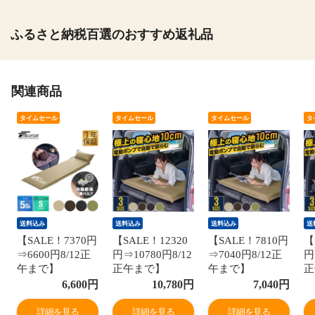
ふるさと納税百選のおすすめ返礼品
関連商品
タイムセール
タイムセール
タイムセール
タ
送料込み
送料込み
送料込み
送
【SALE！7370円
【SALE！12320
【SALE！7810円
【
⇒6600円8/12正
円⇒10780円8/12
⇒7040円8/12正
円
午まで】
正午まで】
午まで】
正
FIELDOOR 車中
FIELDOOR 車中
FIELDOOR 車中
F
6,600
円
10,780
円
7,040
円
泊マット 5cm厚
泊マット 厚さ
泊マット 厚さ
泊
(Sサイズ/ベージ
10cm (S：幅
10cm (S：幅
1
詳細を見る
詳細を見る
詳細を見る