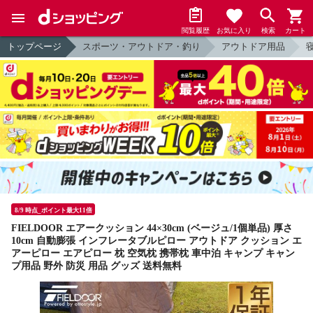
閲覧履歴
お気に入り
検索
カート
トップページ
スポーツ・アウトドア・釣り
アウトドア用品
8/9 時点_ポイント最大11倍
FIELDOOR エアークッション 44×30cm (ベージュ/1個単品) 厚さ
10cm 自動膨張 インフレータブルピロー アウトドア クッション エ
アーピロー エアピロー 枕 空気枕 携帯枕 車中泊 キャンプ キャン
プ用品 野外 防災 用品 グッズ 送料無料