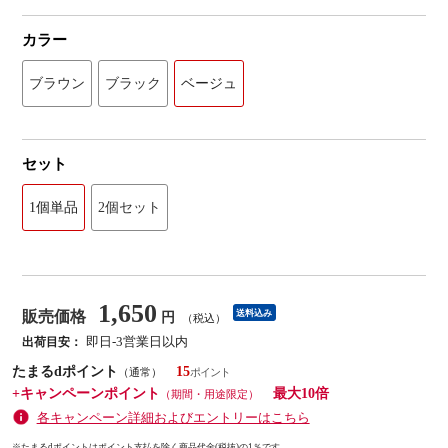
カラー
ブラウン
ブラック
ベージュ
セット
1個単品
2個セット
1,650
販売価格
送料込み
円
（税込）
即日-3営業日以内
出荷目安：
たまるdポイント
15
（通常）
+キャンペーンポイント
最大10倍
（期間・用途限定）
各キャンペーン詳細およびエントリーはこちら
※たまるdポイントはポイント支払を除く商品代金(税抜)の1％です。