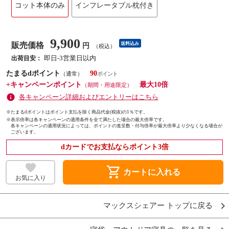
コット本体のみ
インフレータブル枕付き
9,900
販売価格
送料込み
円
（税込）
即日-3営業日以内
出荷目安：
たまるdポイント
90
（通常）
+キャンペーンポイント
最大10倍
（期間・用途限定）
各キャンペーン詳細およびエントリーはこちら
※たまるdポイントはポイント支払を除く商品代金(税抜)の1％です。
※
表示倍率は各キャンペーンの適用条件を全て満たした場合の最大倍率です。
各キャンペーンの適用状況によっては、ポイントの進呈数・付与倍率が最大倍率より少なくなる場合が
ございます。
dカードでお支払ならポイント3倍
shopping_cart
カートに入れる
お気に入り
マックスシェアー トップに戻る