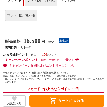
マット1枚
マット1枚、枕×1個
マット2枚
マット2枚、枕×2個
16,500
販売価格
送料込み
円
（税込）
8月中旬
出荷目安：
たまるdポイント
150
（通常）
+キャンペーンポイント
最大10倍
（期間・用途限定）
各キャンペーン詳細およびエントリーはこちら
※たまるdポイントはポイント支払を除く商品代金(税抜)の1％です。
※
表示倍率は各キャンペーンの適用条件を全て満たした場合の最大倍率です。
各キャンペーンの適用状況によっては、ポイントの進呈数・付与倍率が最大倍率より少なくなる場合が
ございます。
dカードでお支払ならポイント3倍
shopping_cart
カートに入れる
お気に入り