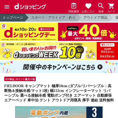
閲覧履歴
お気に入り
検索
カート
トップページ
スポーツ・アウトドア・釣り
アウトドア用品
8/9 時点_ポイント最大11倍
FIELDOOR キャンプマット 極厚10cm (ダブル/リバーシブル：高
断熱＆接触冷感/マット1枚) 幅132cm インフレーターマット リバ
ーシブル 選べる接触冷感 電動ポンプ付き エアーマット 自動膨張
エアーベッド 車中泊 テント アウトドア用寝具 厚手 連結 送料無料