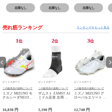
シャツ 18SS
シャツ 18SS
シャツ 18SS
シ
(32JA8155)
(32JA8155)
(32JA8155)
(3
在庫なし
在庫なし
在庫なし
売れ筋ランキング
ランキングをもっと見る
1
2
3
位
位
位
ピットスポーツ
ピットスポーツ
ピットスポーツ
この販売店の送料について
この販売店の送料について
この販売店の送料について
ミズノ MIZUNO モ
ザムスト ZAMST A1
ミズノ MIZUNO グ
ナルシーダNEO3
ミドル足首 左用 足
ローバルエリート ラ
WIDE ELITE
首サポーター 13SS
イトレボエリート2
(MONARCIDA) サッ
(NEW A1ミドル(左))
野球 金具 スパイク
カースパイク ワイド
白 シューズ 軽量
16,830 円
5,190 円
12,740 円
6