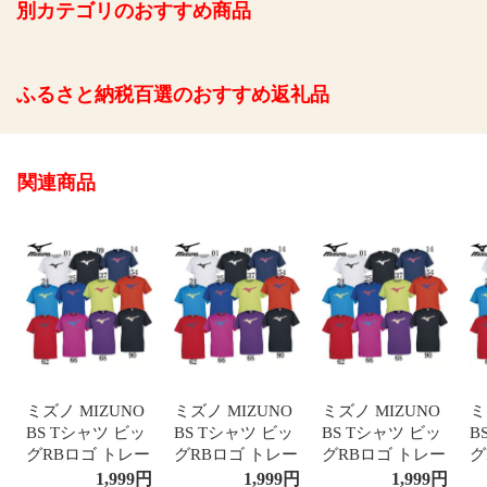
別カテゴリのおすすめ商品
ふるさと納税百選のおすすめ返礼品
関連商品
ミズノ MIZUNO
ミズノ MIZUNO
ミズノ MIZUNO
ミ
BS Tシャツ ビッ
BS Tシャツ ビッ
BS Tシャツ ビッ
B
グRBロゴ トレー
グRBロゴ トレー
グRBロゴ トレー
グ
ニングウェア T
ニングウェア T
ニングウェア T
ニ
1,999
円
1,999
円
1,999
円