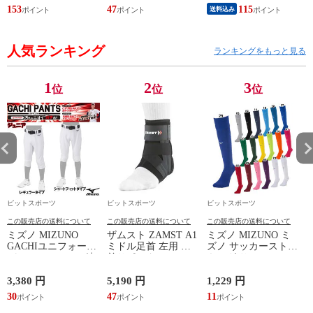
26AW (P1GA262154)
24SS (11GM241001)
ン
153
47
115
5
送料込み
人気ランキング
ランキングをもっと見る
1
2
3
位
位
位
ピットスポーツ
ピットスポーツ
ピットスポーツ
この販売店の送料について
この販売店の送料について
この販売店の送料について
ミズノ MIZUNO
ザムスト ZAMST A1
ミズノ MIZUNO ミ
GACHIユニフォーム
ミドル足首 左用 足
ズノ サッカーストッ
パンツ(ジュニア) 練
首サポーター 13SS
キング サッカーソッ
習着 JR 野球 ユニフ
(NEW A1ミドル(左))
クス ストッキング
ォーム 練習用ユニフ
23SS(P2MXA060)
3,380 円
5,190 円
1,229 円
1
ォームパンツ GACHI
(
30
47
11
1
PANTS