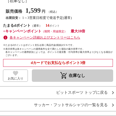
［在庫なし］
1,599
販売価格
円
（税込）
1～3営業日程度で発送予定(通常)
出荷目安：
たまるdポイント
14
（通常）
+キャンペーンポイント
最大10倍
（期間・用途限定）
各キャンペーン詳細およびエントリーはこちら
※たまるdポイントはポイント支払を除く商品代金(税抜)の1％です。
※
表示倍率は各キャンペーンの適用条件を全て満たした場合の最大倍率です。
各キャンペーンの適用状況によっては、ポイントの進呈数・付与倍率が最大倍率より少なくなる場合が
ございます。
dカードでお支払ならポイント3倍
remove_shopping_cart
在庫なし
お気に入り
ピットスポーツ トップに戻る
サッカー・フットサルシャツの一覧を見る