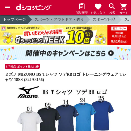
閲覧履歴
お気に入り
検索
カート
トップページ
スポーツ・アウトドア・釣り
スポーツ用品
ス
8/7 時点_ポイント最大11倍
ミズノ MIZUNO BS Tシャツ ソデRBロゴ トレーニングウェア Tシ
ャツ 18SS (32JA8156)