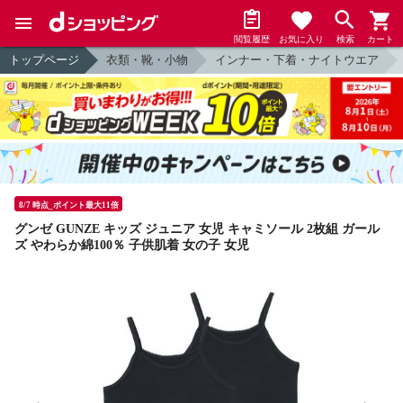
閲覧履歴
お気に入り
検索
カート
トップページ
衣類・靴・小物
インナー・下着・ナイトウエア
8/7 時点_ポイント最大11倍
グンゼ GUNZE キッズ ジュニア 女児 キャミソール 2枚組 ガール
ズ やわらか綿100％ 子供肌着 女の子 女児