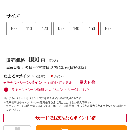
サイズ
100
110
120
130
140
150
160
880
販売価格
円
（税込）
翌日～7営業日以内に出荷(日祝休除)
出荷目安：
たまるdポイント
8
（通常）
+キャンペーンポイント
最大10倍
（期間・用途限定）
各キャンペーン詳細およびエントリーはこちら
※たまるdポイントはポイント支払を除く商品代金(税抜)の1％です。
※
表示倍率は各キャンペーンの適用条件を全て満たした場合の最大倍率です。
各キャンペーンの適用状況によっては、ポイントの進呈数・付与倍率が最大倍率より少なくなる場合が
ございます。
dカードでお支払ならポイント3倍