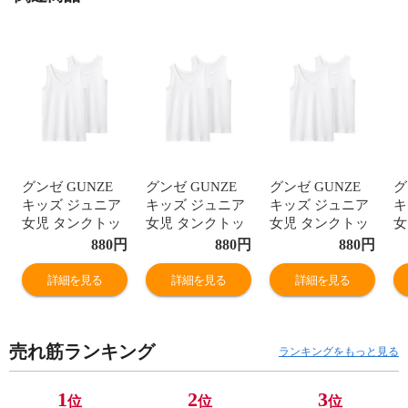
グンゼ GUNZE
グンゼ GUNZE
グンゼ GUNZE
グ
キッズ ジュニア
キッズ ジュニア
キッズ ジュニア
キ
女児 タンクトッ
女児 タンクトッ
女児 タンクトッ
女
プ 2枚組 ガール
プ 2枚組 ガール
プ 2枚組 ガール
プ
880
円
880
円
880
円
ズ やわらか綿
ズ やわらか綿
ズ やわらか綿
ズ
100％ 子供肌着
100％ 子供肌着
100％ 子供肌着
1
詳細を見る
詳細を見る
詳細を見る
女の子 女児
女の子 女児
女の子 女児
女
売れ筋ランキング
ランキングをもっと見る
1
2
3
位
位
位