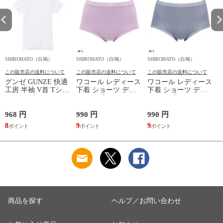
SHIROHATO（白鳩）
SHIROHATO（白鳩）
SHIROHATO（白鳩）
S
この販売店の送料について
この販売店の送料について
この販売店の送料について
グンゼ GUNZE 快適
ワコール レディース
ワコール レディース
工房 半袖 V首 Tシャ
下着 ショーツ ディ
下着 ショーツ ディ
ツ メンズ インナー
アヒップショーツ
アヒップショーツ
綿100％ Vネック 日
DearHip Shorts 綿混
DearHip Shorts 綿混
本製 抗菌防臭
スタンダード ノーマ
スタンダード ノーマ
968 円
990 円
990 円
7
ルショーツ ML
ルショーツ ML
8
9
9
6
Wacoal
Wacoal
商品を探す
ヘルプ／お問い合わせ