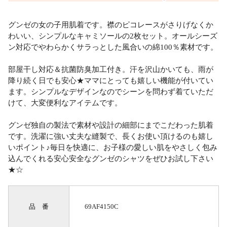
グンゼの女の子用肌着です。襟のピコレースがさりげなくか
わいい、シンプルなキャミソールの2枚セット。オールシーズ
ン対応でやわらかくサラっとした風合いの綿100％素材です。
部屋干し対応＆抗菌防臭加工付き。汗を沢山かいても、雨が
降り続く日でも安心★ママにとっても嬉しい機能が付いてい
ます。シンプルなデザインなのでシーンを問わず着ていただ
けて、大変便利なアイテムです。
グンゼ独自の製法で素材や設計の細部にまでこだわった肌着
です。洗濯に強い丈夫な縫製で、長くお使い頂けるのも嬉し
いポイント♪毎日を快適に、お子様の愛しい肌をやさしく包み
込んでくれる安心安全なグンゼのシャツをぜひお試し下さい
★☆
品 番
69AF4150C