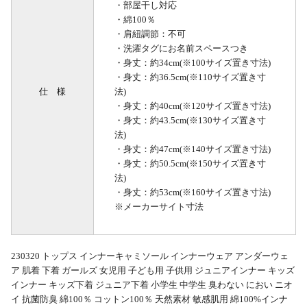
・部屋干し対応
・綿100％
・肩紐調節：不可
・洗濯タグにお名前スペースつき
・身丈：約34cm(※100サイズ置き寸法)
・身丈：約36.5cm(※110サイズ置き寸
仕 様
法)
・身丈：約40cm(※120サイズ置き寸法)
・身丈：約43.5cm(※130サイズ置き寸
法)
・身丈：約47cm(※140サイズ置き寸法)
・身丈：約50.5cm(※150サイズ置き寸
法)
・身丈：約53cm(※160サイズ置き寸法)
※メーカーサイト寸法
230320 トップス インナーキャミソール インナーウェア アンダーウェ
ア 肌着 下着 ガールズ 女児用 子ども用 子供用 ジュニアインナー キッズ
インナー キッズ下着 ジュニア下着 小学生 中学生 臭わない におい ニオ
イ 抗菌防臭 綿100％ コットン100％ 天然素材 敏感肌用 綿100%インナ