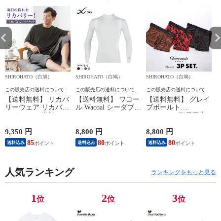
SHIROHATO（白鳩）
SHIROHATO（白鳩）
SHIROHATO（白鳩）
S
この販売店の送料について
この販売店の送料について
この販売店の送料について
【送料無料】 リカバ
【送料無料】 ワコー
【送料無料】 グレイ
リーウェア リカバリ
ル Wacoal シーダブリ
ブボールト
ーパジャマ 半袖 メ
ューエックス CW-X
Gravevault 数量限定
ンズ 上下セット ル
Mens JAO009
M L XL サイズ ボク
ームウェア パジャマ
JYURYU 柔流 ジュウ
サーパンツ おまかせ
9,350 円
8,800 円
8,800 円
9
リカバリーケア 7分
リュウ メンズ トッ
3P 福袋 ショート ロ
85
80
80
8
送料込み
送料込み
送料込み
丈パンツ 疲労回復
プ SML ハイネック
ーライズ 3枚セット
セルヴァン 一般医療
長袖 スポーツ
日本製
機器
人気ランキング
ランキングをもっと見る
1
2
3
位
位
位