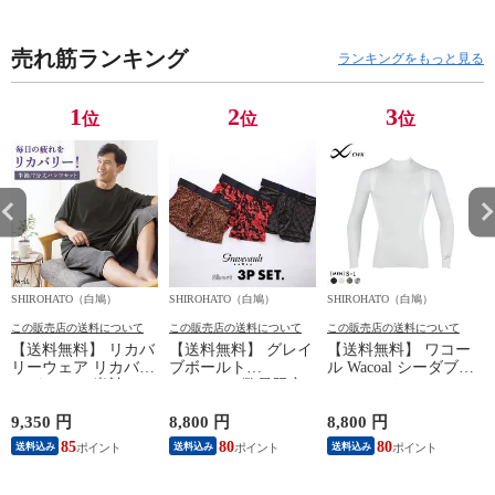
売れ筋ランキング
ランキングをもっと見る
1
2
3
位
位
位
SHIROHATO（白鳩）
SHIROHATO（白鳩）
SHIROHATO（白鳩）
S
この販売店の送料について
この販売店の送料について
この販売店の送料について
【送料無料】 リカバ
【送料無料】 グレイ
【送料無料】 ワコー
リーウェア リカバリ
ブボールト
ル Wacoal シーダブリ
ーパジャマ 半袖 メ
Gravevault 数量限定
ューエックス CW-X
ンズ 上下セット ル
M L XL サイズ ボク
Mens JAO009
ームウェア パジャマ
サーパンツ おまかせ
JYURYU 柔流 ジュウ
9,350 円
8,800 円
8,800 円
9
リカバリーケア 7分
3P 福袋 ショート ロ
リュウ メンズ トッ
85
80
80
8
送料込み
送料込み
送料込み
丈パンツ 疲労回復
ーライズ 3枚セット
プ SML ハイネック
セルヴァン 一般医療
日本製
長袖 スポーツ
機器