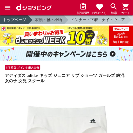
閲覧履歴
お気に入り
検索
カート
トップページ
衣類・靴・小物
インナー・下着・ナイトウエア
8/6 時点_ポイント最大11倍
アディダス adidas キッズ ジュニア リブ ショーツ ガールズ 綿混
女の子 女児 スクール