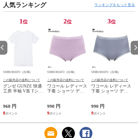
人気ランキング
ランキングをもっと見る
1
2
3
位
位
位
SHIROHATO（白鳩）
SHIROHATO（白鳩）
SHIROHATO（白鳩）
S
この販売店の送料について
この販売店の送料について
この販売店の送料について
グンゼ GUNZE 快適
ワコール レディース
ワコール レディース
工房 半袖 V首 Tシャ
下着 ショーツ ディ
下着 ショーツ ディ
ツ メンズ インナー
アヒップショーツ
アヒップショーツ
綿100％ Vネック 日
DearHip Shorts 綿混
DearHip Shorts 綿混
本製 抗菌防臭
スタンダード ノーマ
スタンダード ノーマ
968 円
990 円
990 円
7
ルショーツ ML
ルショーツ ML
8
9
9
6
Wacoal
Wacoal