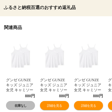
ふるさと納税百選のおすすめ返礼品
関連商品
グンゼ GUNZE
グンゼ GUNZE
グンゼ GUNZE
グ
キッズ ジュニア
キッズ ジュニア
キッズ ジュニア
キ
女児 キャミソー
女児 キャミソー
女児 キャミソー
女
ル 2枚組 ガール
ル 2枚組 ガール
ル 2枚組 ガール
ル
880
円
880
円
880
円
ズ やわらか綿
ズ やわらか綿
ズ やわらか綿
ズ
100％ 子供肌着
100％ 子供肌着
100％ 子供肌着
1
在庫なし
詳細を見る
詳細を見る
女の子 女児
女の子 女児
女の子 女児
女