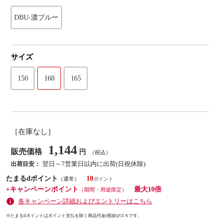
DBU-濃ブルー
サイズ
150
160
165
［在庫なし］
1,144
販売価格
円
（税込）
翌日～7営業日以内に出荷(日祝休除)
出荷目安：
たまるdポイント
10
（通常）
+キャンペーンポイント
最大10倍
（期間・用途限定）
各キャンペーン詳細およびエントリーはこちら
※たまるdポイントはポイント支払を除く商品代金(税抜)の1％です。