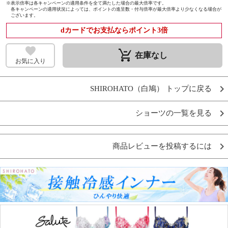
※
表示倍率は各キャンペーンの適用条件を全て満たした場合の最大倍率です。
各キャンペーンの適用状況によっては、ポイントの進呈数・付与倍率が最大倍率より少なくなる場合が
ございます。
dカードでお支払ならポイント3倍
remove_shopping_cart
在庫なし
お気に入り
SHIROHATO（白鳩） トップに戻る
ショーツの一覧を見る
商品レビューを投稿するには