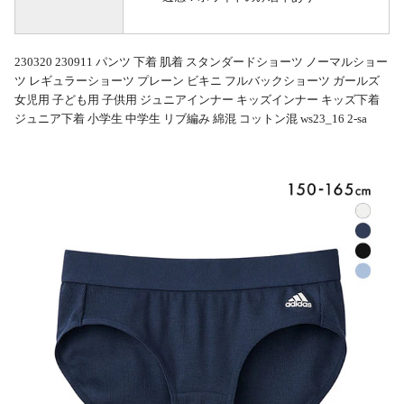
230320 230911 パンツ 下着 肌着 スタンダードショーツ ノーマルショー
ツ レギュラーショーツ プレーン ビキニ フルバックショーツ ガールズ
女児用 子ども用 子供用 ジュニアインナー キッズインナー キッズ下着
ジュニア下着 小学生 中学生 リブ編み 綿混 コットン混 ws23_16 2-sa