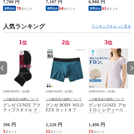
柔流 ノースリーブ
矯正 骨盤補正 補正
ガードル 骨盤矯正
7,700 円
7,107 円
6,980 円
6
トップス タンクトッ
下着 シームレス レ
骨盤補正 補正下着
70
64
63
送料込み
送料込み
送料込み
プ Uネック JAY390
ディース
シームレス レディー
Wacoal
ス
人気ランキング
ランキングをもっと見る
1
2
3
位
位
位
SHIROHATO（白鳩）
SHIROHATO（白鳩）
SHIROHATO（白鳩）
S
この販売店の送料について
この販売店の送料について
この販売店の送料について
グンゼ GUNZE アク
グンゼ BODY WILD
グンゼ GUNZE アセ
ティブスタイル クル
EZX カットオフ ボ
ドロン レディース
ー丈 ソックス 靴下
クサーパンツ メンズ
下着 肌着 汗取りイ
レディース スポーツ
前とじ 日本製
ンナー 2分袖 インナ
ソックス
GUNZE ボディワイ
ーシャツ 吸汗速乾
396 円
1,320 円
1,496 円
1
ルド イージーエック
3
12
13
1
ス