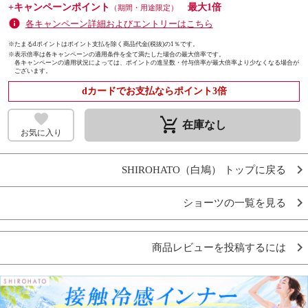
+キャンペーンポイント
最大1倍
（期間・用途限定）
各キャンペーン詳細およびエントリーはこちら
※たまるdポイントはポイント支払を除く商品代金(税抜)の1％です。
※
表示倍率は各キャンペーンの適用条件を全て満たした場合の最大倍率です。
各キャンペーンの適用状況によっては、ポイントの進呈数・付与倍率が最大倍率より少なくなる場合が
ございます。
dカードでお支払ならポイント3倍
remove_shopping_cart
在庫なし
お気に入り
SHIROHATO（白鳩） トップに戻る
ショーツの一覧を見る
商品レビューを投稿するには