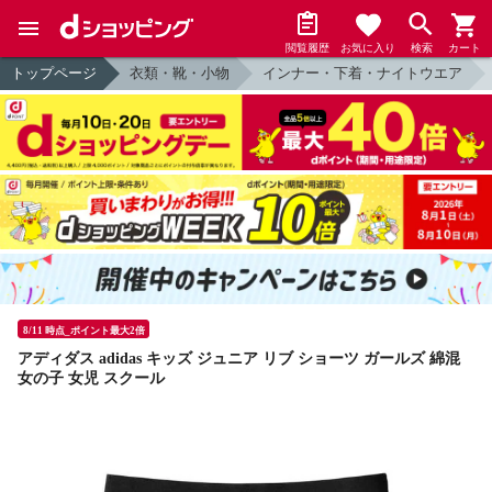
閲覧履歴
お気に入り
検索
カート
トップページ
衣類・靴・小物
インナー・下着・ナイトウエア
8/11 時点_ポイント最大2倍
アディダス adidas キッズ ジュニア リブ ショーツ ガールズ 綿混
女の子 女児 スクール