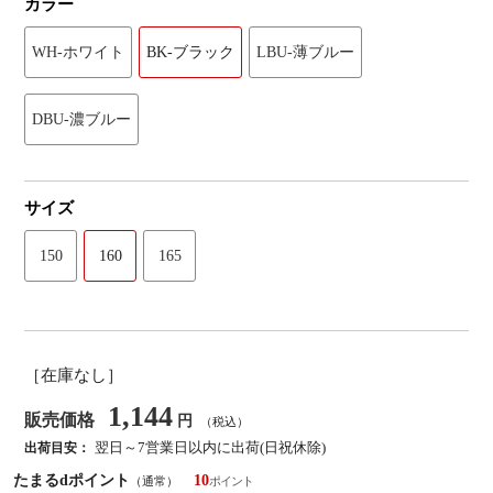
カラー
WH-ホワイト
BK-ブラック
LBU-薄ブルー
DBU-濃ブルー
サイズ
150
160
165
［在庫なし］
1,144
販売価格
円
（税込）
翌日～7営業日以内に出荷(日祝休除)
出荷目安：
たまるdポイント
10
（通常）