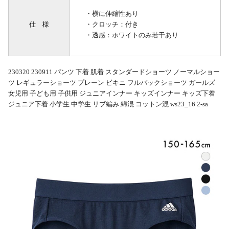
・横に伸縮性あり
仕 様
・クロッチ：付き
・透感：ホワイトのみ若干あり
230320 230911 パンツ 下着 肌着 スタンダードショーツ ノーマルショー
ツ レギュラーショーツ プレーン ビキニ フルバックショーツ ガールズ
女児用 子ども用 子供用 ジュニアインナー キッズインナー キッズ下着
ジュニア下着 小学生 中学生 リブ編み 綿混 コットン混 ws23_16 2-sa