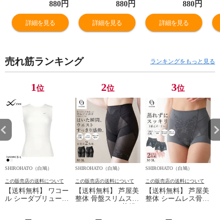
ル 2枚組 ガール
ル 2枚組 ガール
ル 2枚組 ガール
ル
880
円
880
円
880
円
ズ やわらか綿
ズ やわらか綿
ズ やわらか綿
ズ
100％ 子供肌着
100％ 子供肌着
100％ 子供肌着
1
詳細を見る
詳細を見る
詳細を見る
女の子 女児
女の子 女児
女の子 女児
女
売れ筋ランキング
ランキングをもっと見る
1
2
3
位
位
位
SHIROHATO（白鳩）
SHIROHATO（白鳩）
SHIROHATO（白鳩）
S
この販売店の送料について
この販売店の送料について
この販売店の送料について
【送料無料】 ワコー
【送料無料】 芦屋美
【送料無料】 芦屋美
ル シーダブリューエ
整体 骨盤スリムスタ
整体 シームレス骨盤
ックス CW-X
イルショーツ 2枚組
スリムショーツ エア
WOMENS JYURYU
ロングガードル 骨盤
リー 2枚組 ショート