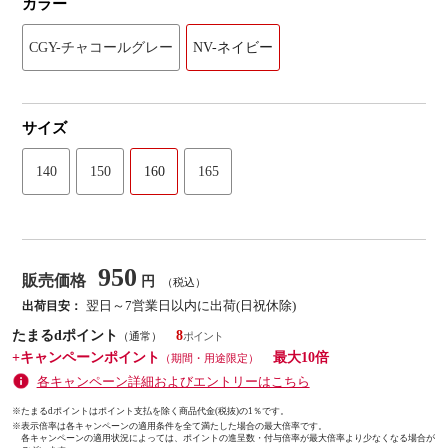
カラー
CGY-チャコールグレー
NV-ネイビー
サイズ
140
150
160
165
950
販売価格
円
（税込）
翌日～7営業日以内に出荷(日祝休除)
出荷目安：
たまるdポイント
8
（通常）
+キャンペーンポイント
最大10倍
（期間・用途限定）
各キャンペーン詳細およびエントリーはこちら
※たまるdポイントはポイント支払を除く商品代金(税抜)の1％です。
※
表示倍率は各キャンペーンの適用条件を全て満たした場合の最大倍率です。
各キャンペーンの適用状況によっては、ポイントの進呈数・付与倍率が最大倍率より少なくなる場合が