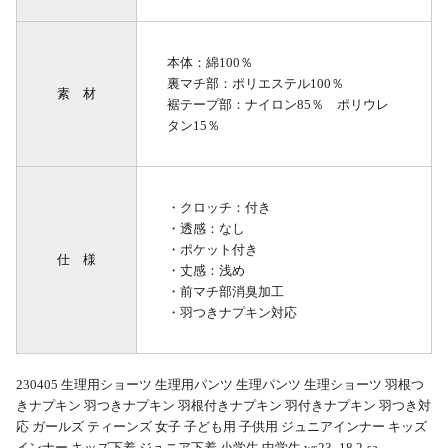
本体：綿100％
裏マチ部：ポリエステル100％
素 材
裾テープ部：ナイロン85％ ポリウレ
タン15％
・クロッチ：付き
・透感：なし
・ポケット付き
仕 様
・丈感：浅め
・前マチ部消臭加工
・羽つきナプキン対応
230405 生理用ショーツ 生理用パンツ 生理パンツ 生理ショーツ 羽根つ
きナプキン 羽つきナプキン 羽根付きナプキン 羽付きナプキン 羽つき対
応 ガールズ ティーンズ 女子 子ども用 子供用 ジュニアインナー キッズ
インナー キッズ下着 ジュニア下着 小学生 中学生 ws23_18 2-sa