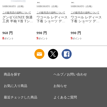
SHIROHATO（白鳩）
SHIROHATO（白鳩）
SHIROHATO（白鳩）
S
この販売店の送料について
この販売店の送料について
この販売店の送料について
グンゼ GUNZE 快適
ワコール レディース
ワコール レディース
工房 半袖 V首 Tシャ
下着 ショーツ ディ
下着 ショーツ ディ
ツ メンズ インナー
アヒップショーツ
アヒップショーツ
綿100％ Vネック 日
DearHip Shorts 綿混
DearHip Shorts 綿混
本製 抗菌防臭
スタンダード ノーマ
スタンダード ノーマ
968 円
990 円
990 円
7
ルショーツ ML
ルショーツ ML
8
9
9
6
Wacoal
Wacoal
商品を探す
ヘルプ／お問い合わせ
お気に入り商品
お知らせ
最近チェックした商品
よくあるご質問