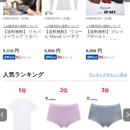
SHIROHATO（白鳩）
SHIROHATO（白鳩）
SHIROHATO（白鳩）
S
この販売店の送料について
この販売店の送料について
この販売店の送料について
【送料無料】 リカバ
【送料無料】 ワコー
【送料無料】 グレイ
リーウェア リカバリ
ル Wacoal シーダブリ
ブボールト
ーパジャマ 半袖 メ
ューエックス CW-X
Gravevault 数量限定
ンズ 上下セット ル
Mens JAO009
M L XL サイズ ボク
ームウェア パジャマ
JYURYU 柔流 ジュウ
サーパンツ おまかせ
9,350 円
8,800 円
8,800 円
9
リカバリーケア 7分
リュウ メンズ トッ
3P 福袋 ショート ロ
85
80
80
8
送料込み
送料込み
送料込み
丈パンツ 疲労回復
プ SML ハイネック
ーライズ 3枚セット
セルヴァン 一般医療
長袖 スポーツ
日本製
機器
人気ランキング
ランキングをもっと見る
1
2
3
位
位
位