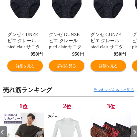
グンゼ GUNZE
グンゼ GUNZE
グンゼ GUNZE
グ
ピエ クレール
ピエ クレール
ピエ クレール
ピ
pied clair サニタ
pied clair サニタ
pied clair サニタ
pi
リーショーツ 夜
リーショーツ 夜
リーショーツ 夜
リ
950
円
950
円
950
円
用 羽つきナプキ
用 羽つきナプキ
用 羽つきナプキ
用
ン対応 ジュニア
ン対応 ジュニア
ン対応 ジュニア
ン
詳細を見る
詳細を見る
詳細を見る
キッズ 生理用 単
キッズ 生理用 単
キッズ 生理用 単
キ
品
品
品
品
売れ筋ランキング
ランキングをもっと見る
1
2
3
位
位
位