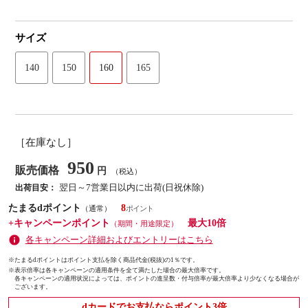
サイズ
140
150
160
165
［在庫なし］
950
販売価格
円
（税込）
翌日～7営業日以内に出荷(日祝休除)
出荷目安：
たまるdポイント
8
（通常）
+キャンペーンポイント
最大10倍
（期間・用途限定）
各キャンペーン詳細およびエントリーはこちら
※たまるdポイントはポイント支払を除く商品代金(税抜)の1％です。
※
表示倍率は各キャンペーンの適用条件を全て満たした場合の最大倍率です。
各キャンペーンの適用状況によっては、ポイントの進呈数・付与倍率が最大倍率より少なくなる場合が
ございます。
dカードでお支払ならポイント3倍