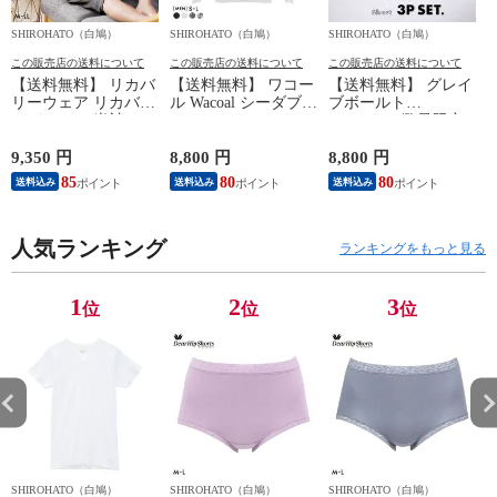
SHIROHATO（白鳩）
SHIROHATO（白鳩）
SHIROHATO（白鳩）
S
この販売店の送料について
この販売店の送料について
この販売店の送料について
【送料無料】 リカバ
【送料無料】 ワコー
【送料無料】 グレイ
リーウェア リカバリ
ル Wacoal シーダブリ
ブボールト
ーパジャマ 半袖 メ
ューエックス CW-X
Gravevault 数量限定
ンズ 上下セット ル
Mens JAO009
M L XL サイズ ボク
ームウェア パジャマ
JYURYU 柔流 ジュウ
サーパンツ おまかせ
9,350 円
8,800 円
8,800 円
9
リカバリーケア 7分
リュウ メンズ トッ
3P 福袋 ショート ロ
85
80
80
8
送料込み
送料込み
送料込み
丈パンツ 疲労回復
プ SML ハイネック
ーライズ 3枚セット
セルヴァン 一般医療
長袖 スポーツ
日本製
機器
人気ランキング
ランキングをもっと見る
1
2
3
位
位
位
SHIROHATO（白鳩）
SHIROHATO（白鳩）
SHIROHATO（白鳩）
S