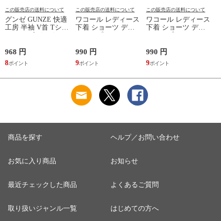
この販売店の送料について
この販売店の送料について
この販売店の送料について
グンゼ GUNZE 快適
ワコール レディース
ワコール レディース
工房 半袖 V首 Tシャ
下着 ショーツ ディ
下着 ショーツ ディ
ツ メンズ インナー
アヒップショーツ
アヒップショーツ
綿100％ Vネック 日
DearHip Shorts 綿混
DearHip Shorts 綿混
本製 抗菌防臭
スタンダード ノーマ
スタンダード ノーマ
968 円
990 円
990 円
7
ルショーツ ML
ルショーツ ML
8
9
9
6
Wacoal
Wacoal
商品を探す
ヘルプ／お問い合わせ
お気に入り商品
お知らせ
最近チェックした商品
よくあるご質問
取り扱いジャンル一覧
はじめての方へ