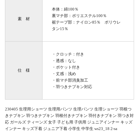
本体：綿100％
裏マチ部：ポリエステル100％
素 材
裾テープ部：ナイロン85％ ポリウレ
タン15％
・クロッチ：付き
・透感：なし
・ポケット付き
仕 様
・丈感：浅め
・前マチ部消臭加工
・羽つきナプキン対応
230405 生理用ショーツ 生理用パンツ 生理パンツ 生理ショーツ 羽根つ
きナプキン 羽つきナプキン 羽根付きナプキン 羽付きナプキン 羽つき対
応 ガールズ ティーンズ 女子 子ども用 子供用 ジュニアインナー キッズ
インナー キッズ下着 ジュニア下着 小学生 中学生 ws23_18 2-sa