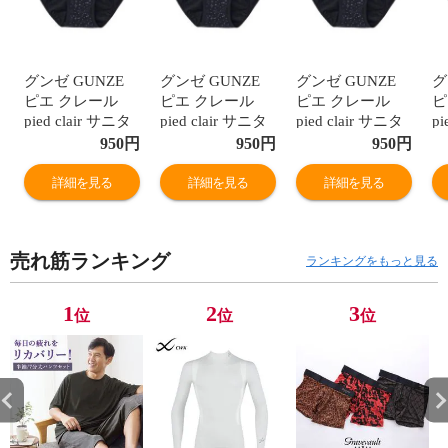
グンゼ GUNZE
グンゼ GUNZE
グンゼ GUNZE
グ
ピエ クレール
ピエ クレール
ピエ クレール
ピ
pied clair サニタ
pied clair サニタ
pied clair サニタ
pi
リーショーツ 夜
リーショーツ 夜
リーショーツ 夜
リ
950
円
950
円
950
円
用 羽つきナプキ
用 羽つきナプキ
用 羽つきナプキ
用
ン対応 ジュニア
ン対応 ジュニア
ン対応 ジュニア
ン
詳細を見る
詳細を見る
詳細を見る
キッズ 生理用 単
キッズ 生理用 単
キッズ 生理用 単
キ
品
品
品
品
売れ筋ランキング
ランキングをもっと見る
1
2
3
位
位
位