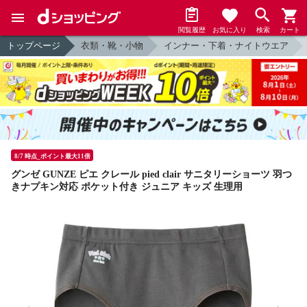
閲覧履歴
お気に入り
検索
カート
トップページ
衣類・靴・小物
インナー・下着・ナイトウエア
8/7 時点_ポイント最大11倍
グンゼ GUNZE ピエ クレール pied clair サニタリーショーツ 羽つ
きナプキン対応 ポケット付き ジュニア キッズ 生理用