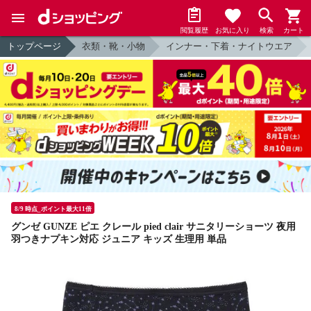
閲覧履歴
お気に入り
検索
カート
トップページ
衣類・靴・小物
インナー・下着・ナイトウエア
8/9 時点_ポイント最大11倍
グンゼ GUNZE ピエ クレール pied clair サニタリーショーツ 夜用
羽つきナプキン対応 ジュニア キッズ 生理用 単品