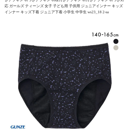
応 ガールズ ティーンズ 女子 子ども用 子供用 ジュニアインナー キッズ
インナー キッズ下着 ジュニア下着 小学生 中学生 ws23_18 2-sa