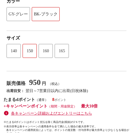
カラー
GY-グレー
BK-ブラック
サイズ
140
150
160
165
950
販売価格
円
（税込）
翌日～7営業日以内に出荷(日祝休除)
出荷目安：
たまるdポイント
8
（通常）
+キャンペーンポイント
最大10倍
（期間・用途限定）
各キャンペーン詳細およびエントリーはこちら
※たまるdポイントはポイント支払を除く商品代金(税抜)の1％です。
※
表示倍率は各キャンペーンの適用条件を全て満たした場合の最大倍率です。
各キャンペーンの適用状況によっては、ポイントの進呈数・付与倍率が最大倍率より少なくなる場合が