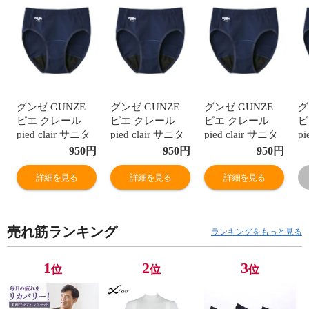
グンゼ GUNZE
グンゼ GUNZE
グンゼ GUNZE
グ
ピエ クレール
ピエ クレール
ピエ クレール
ピ
pied clair サニタ
pied clair サニタ
pied clair サニタ
pi
リーショーツ 羽
リーショーツ 羽
リーショーツ 羽
リ
950
円
950
円
950
円
つきナプキン対
つきナプキン対
つきナプキン対
つ
応 ポケット付き
応 ポケット付き
応 ポケット付き
応
詳細を見る
詳細を見る
詳細を見る
ジュニア キッズ
ジュニア キッズ
ジュニア キッズ
ジ
生理用
生理用
生理用
生
売れ筋ランキング
ランキングをもっと見る
1
2
3
位
位
位