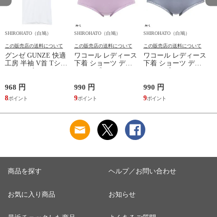
SHIROHATO（白鳩）
SHIROHATO（白鳩）
SHIROHATO（白鳩）
S
この販売店の送料について
この販売店の送料について
この販売店の送料について
グンゼ GUNZE 快適
ワコール レディース
ワコール レディース
工房 半袖 V首 Tシャ
下着 ショーツ ディ
下着 ショーツ ディ
ツ メンズ インナー
アヒップショーツ
アヒップショーツ
綿100％ Vネック 日
DearHip Shorts 綿混
DearHip Shorts 綿混
本製 抗菌防臭
スタンダード ノーマ
スタンダード ノーマ
968 円
990 円
990 円
7
ルショーツ ML
ルショーツ ML
8
9
9
6
Wacoal
Wacoal
商品を探す
ヘルプ／お問い合わせ
お気に入り商品
お知らせ