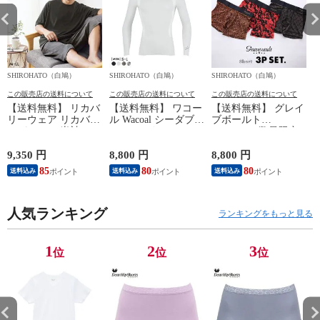
SHIROHATO（白鳩）
SHIROHATO（白鳩）
SHIROHATO（白鳩）
S
この販売店の送料について
この販売店の送料について
この販売店の送料について
【送料無料】 リカバ
【送料無料】 ワコー
【送料無料】 グレイ
リーウェア リカバリ
ル Wacoal シーダブリ
ブボールト
ーパジャマ 半袖 メ
ューエックス CW-X
Gravevault 数量限定
ンズ 上下セット ル
Mens JAO009
M L XL サイズ ボク
ームウェア パジャマ
JYURYU 柔流 ジュウ
サーパンツ おまかせ
9,350 円
8,800 円
8,800 円
9
リカバリーケア 7分
リュウ メンズ トッ
3P 福袋 ショート ロ
85
80
80
8
送料込み
送料込み
送料込み
丈パンツ 疲労回復
プ SML ハイネック
ーライズ 3枚セット
セルヴァン 一般医療
長袖 スポーツ
日本製
機器
人気ランキング
ランキングをもっと見る
1
2
3
位
位
位