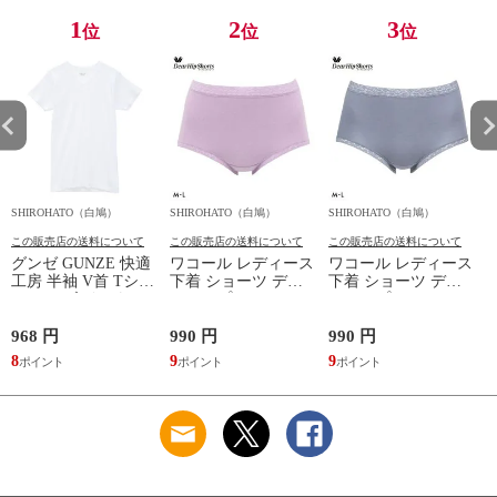
1
2
3
位
位
位
SHIROHATO（白鳩）
SHIROHATO（白鳩）
SHIROHATO（白鳩）
S
この販売店の送料について
この販売店の送料について
この販売店の送料について
グンゼ GUNZE 快適
ワコール レディース
ワコール レディース
工房 半袖 V首 Tシャ
下着 ショーツ ディ
下着 ショーツ ディ
ツ メンズ インナー
アヒップショーツ
アヒップショーツ
綿100％ Vネック 日
DearHip Shorts 綿混
DearHip Shorts 綿混
本製 抗菌防臭
スタンダード ノーマ
スタンダード ノーマ
968 円
990 円
990 円
7
ルショーツ ML
ルショーツ ML
8
9
9
6
Wacoal
Wacoal