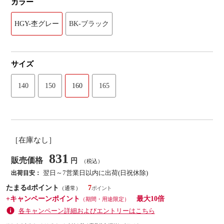
カラー
HGY-杢グレー
BK-ブラック
サイズ
140
150
160
165
［在庫なし］
831
販売価格
円
（税込）
翌日～7営業日以内に出荷(日祝休除)
出荷目安：
たまるdポイント
7
（通常）
+キャンペーンポイント
最大10倍
（期間・用途限定）
各キャンペーン詳細およびエントリーはこちら