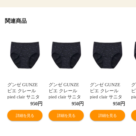
関連商品
グンゼ GUNZE
グンゼ GUNZE
グンゼ GUNZE
グ
ピエ クレール
ピエ クレール
ピエ クレール
ピ
pied clair サニタ
pied clair サニタ
pied clair サニタ
pi
リーショーツ 夜
リーショーツ 夜
リーショーツ 夜
リ
950
円
950
円
950
円
用 羽つきナプキ
用 羽つきナプキ
用 羽つきナプキ
用
ン対応 ジュニア
ン対応 ジュニア
ン対応 ジュニア
ン
詳細を見る
詳細を見る
詳細を見る
キッズ 生理用 単
キッズ 生理用 単
キッズ 生理用 単
キ
品
品
品
品