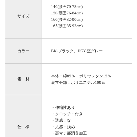
140(腰囲70-78cm)
150(腰囲76-84cm)
サイズ
160(腰囲82-90cm)
165(腰囲85-93cm)
カラー
BK-ブラック、HGY-杢グレー
本体：綿85％ ポリウレタン15％
素 材
裏マチ部：ポリエステル100％
・伸縮性あり
・クロッチ：付き
・透感：なし
仕 様
・丈感：浅め
・裏マチ部消臭加工