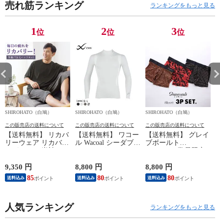
売れ筋ランキング
ランキングをもっと見る
1
2
3
位
位
位
SHIROHATO（白鳩）
SHIROHATO（白鳩）
SHIROHATO（白鳩）
S
この販売店の送料について
この販売店の送料について
この販売店の送料について
【送料無料】 リカバ
【送料無料】 ワコー
【送料無料】 グレイ
リーウェア リカバリ
ル Wacoal シーダブリ
ブボールト
ーパジャマ 半袖 メ
ューエックス CW-X
Gravevault 数量限定
ンズ 上下セット ル
Mens JAO009
M L XL サイズ ボク
ームウェア パジャマ
JYURYU 柔流 ジュウ
サーパンツ おまかせ
9,350 円
8,800 円
8,800 円
9
リカバリーケア 7分
リュウ メンズ トッ
3P 福袋 ショート ロ
85
80
80
8
送料込み
送料込み
送料込み
丈パンツ 疲労回復
プ SML ハイネック
ーライズ 3枚セット
セルヴァン 一般医療
長袖 スポーツ
日本製
機器
人気ランキング
ランキングをもっと見る