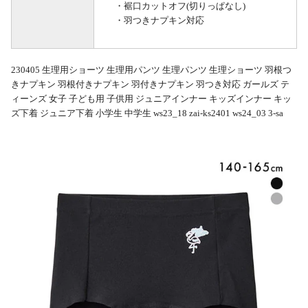
・裾口カットオフ(切りっぱなし)
・羽つきナプキン対応
230405 生理用ショーツ 生理用パンツ 生理パンツ 生理ショーツ 羽根つ
きナプキン 羽根付きナプキン 羽付きナプキン 羽つき対応 ガールズ テ
ィーンズ 女子 子ども用 子供用 ジュニアインナー キッズインナー キッ
ズ下着 ジュニア下着 小学生 中学生 ws23_18 zai-ks2401 ws24_03 3-sa