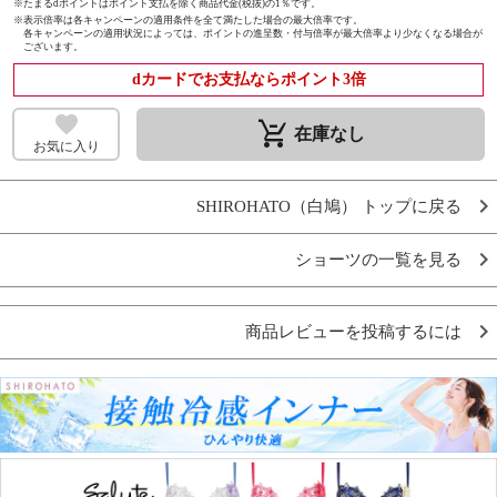
※たまるdポイントはポイント支払を除く商品代金(税抜)の1％です。
※
表示倍率は各キャンペーンの適用条件を全て満たした場合の最大倍率です。
各キャンペーンの適用状況によっては、ポイントの進呈数・付与倍率が最大倍率より少なくなる場合が
ございます。
dカードでお支払ならポイント3倍
remove_shopping_cart
在庫なし
お気に入り
SHIROHATO（白鳩） トップに戻る
ショーツの一覧を見る
商品レビューを投稿するには