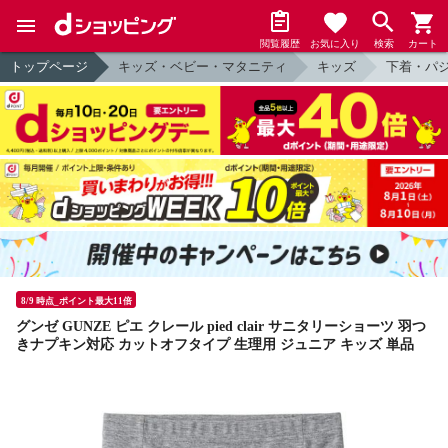
閲覧履歴
お気に入り
検索
カート
トップページ
キッズ・ベビー・マタニティ
キッズ
下着・パ
8/9 時点_ポイント最大11倍
グンゼ GUNZE ピエ クレール pied clair サニタリーショーツ 羽つ
きナプキン対応 カットオフタイプ 生理用 ジュニア キッズ 単品