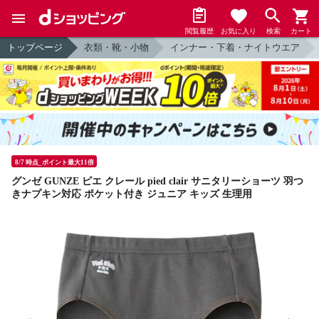
閲覧履歴
お気に入り
検索
カート
トップページ
衣類・靴・小物
インナー・下着・ナイトウエア
8/7 時点_ポイント最大11倍
グンゼ GUNZE ピエ クレール pied clair サニタリーショーツ 羽つ
きナプキン対応 ポケット付き ジュニア キッズ 生理用