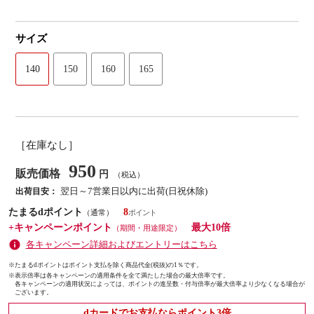
サイズ
140
150
160
165
［在庫なし］
950
販売価格
円
（税込）
翌日～7営業日以内に出荷(日祝休除)
出荷目安：
たまるdポイント
8
（通常）
+キャンペーンポイント
最大10倍
（期間・用途限定）
各キャンペーン詳細およびエントリーはこちら
※たまるdポイントはポイント支払を除く商品代金(税抜)の1％です。
※
表示倍率は各キャンペーンの適用条件を全て満たした場合の最大倍率です。
各キャンペーンの適用状況によっては、ポイントの進呈数・付与倍率が最大倍率より少なくなる場合が
ございます。
dカードでお支払ならポイント3倍