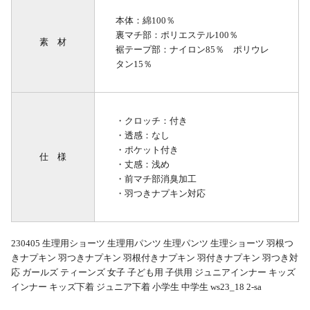
本体：綿100％
裏マチ部：ポリエステル100％
素 材
裾テープ部：ナイロン85％ ポリウレ
タン15％
・クロッチ：付き
・透感：なし
・ポケット付き
仕 様
・丈感：浅め
・前マチ部消臭加工
・羽つきナプキン対応
230405 生理用ショーツ 生理用パンツ 生理パンツ 生理ショーツ 羽根つ
きナプキン 羽つきナプキン 羽根付きナプキン 羽付きナプキン 羽つき対
応 ガールズ ティーンズ 女子 子ども用 子供用 ジュニアインナー キッズ
インナー キッズ下着 ジュニア下着 小学生 中学生 ws23_18 2-sa