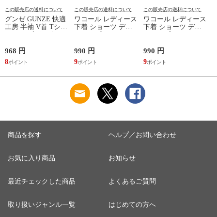
この販売店の送料について
この販売店の送料について
この販売店の送料について
グンゼ GUNZE 快適
ワコール レディース
ワコール レディース
工房 半袖 V首 Tシャ
下着 ショーツ ディ
下着 ショーツ ディ
ツ メンズ インナー
アヒップショーツ
アヒップショーツ
綿100％ Vネック 日
DearHip Shorts 綿混
DearHip Shorts 綿混
本製 抗菌防臭
スタンダード ノーマ
スタンダード ノーマ
968 円
990 円
990 円
7
ルショーツ ML
ルショーツ ML
8
9
9
6
Wacoal
Wacoal
商品を探す
ヘルプ／お問い合わせ
お気に入り商品
お知らせ
最近チェックした商品
よくあるご質問
取り扱いジャンル一覧
はじめての方へ