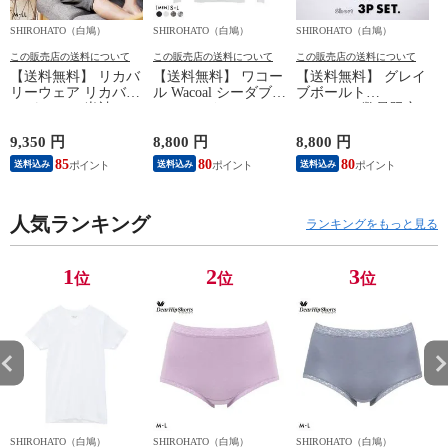
SHIROHATO（白鳩）
SHIROHATO（白鳩）
SHIROHATO（白鳩）
S
この販売店の送料について
この販売店の送料について
この販売店の送料について
【送料無料】 リカバ
【送料無料】 ワコー
【送料無料】 グレイ
リーウェア リカバリ
ル Wacoal シーダブリ
ブボールト
ーパジャマ 半袖 メ
ューエックス CW-X
Gravevault 数量限定
ンズ 上下セット ル
Mens JAO009
M L XL サイズ ボク
ームウェア パジャマ
JYURYU 柔流 ジュウ
サーパンツ おまかせ
9,350 円
8,800 円
8,800 円
9
リカバリーケア 7分
リュウ メンズ トッ
3P 福袋 ショート ロ
85
80
80
8
送料込み
送料込み
送料込み
丈パンツ 疲労回復
プ SML ハイネック
ーライズ 3枚セット
セルヴァン 一般医療
長袖 スポーツ
日本製
機器
人気ランキング
ランキングをもっと見る
1
2
3
位
位
位
SHIROHATO（白鳩）
SHIROHATO（白鳩）
SHIROHATO（白鳩）
S