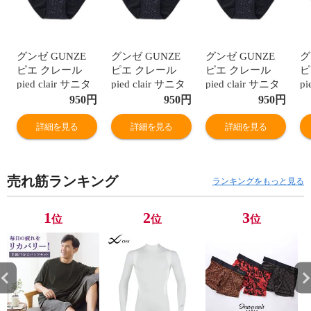
グンゼ GUNZE
グンゼ GUNZE
グンゼ GUNZE
グ
ピエ クレール
ピエ クレール
ピエ クレール
ピ
pied clair サニタ
pied clair サニタ
pied clair サニタ
pi
リーショーツ 夜
リーショーツ 夜
リーショーツ 夜
リ
950
円
950
円
950
円
用 羽つきナプキ
用 羽つきナプキ
用 羽つきナプキ
用
ン対応 ジュニア
ン対応 ジュニア
ン対応 ジュニア
ン
詳細を見る
詳細を見る
詳細を見る
キッズ 生理用 単
キッズ 生理用 単
キッズ 生理用 単
キ
品
品
品
品
売れ筋ランキング
ランキングをもっと見る
1
2
3
位
位
位