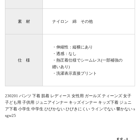
素 材
ナイロン 綿 その他
・伸縮性：縦横にあり
・透感：なし
仕 様
・熱圧着仕様でシームレス(一部補強の
縫いあり)
・洗濯表示直接プリント
230201 パンツ 下着 肌着 レディース 女性用 ガールズ ティーンズ 女子
子ども用 子供用 ジュニアインナー キッズインナー キッズ下着 ジュニ
ア下着 小学生 中学生 ひびかない ひびきにくい ラインでない 響かない s
sgw25