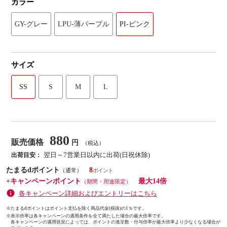
カラー
GY-グレー
LPU-薄パープル
PI-ピンク
サイズ
SS
S
M
L
880
販売価格
円
（税込）
翌日～7営業日以内に出荷(日祝休除)
出荷目安：
たまるdポイント
8
（通常）
+キャンペーンポイント
最大14倍
（期間・用途限定）
各キャンペーン詳細およびエントリーはこちら
※たまるdポイントはポイント支払を除く商品代金(税抜)の1％です。
※
表示倍率は各キャンペーンの適用条件を全て満たした場合の最大倍率です。
各キャンペーンの適用状況によっては、ポイントの進呈数・付与倍率が最大倍率より少なくなる場合が