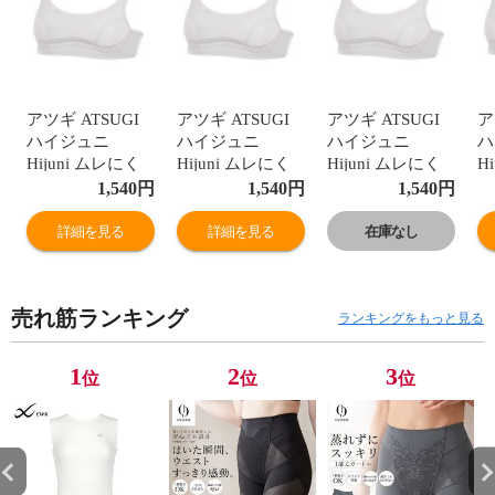
アツギ ATSUGI
アツギ ATSUGI
アツギ ATSUGI
ア
ハイジュニ
ハイジュニ
ハイジュニ
ハ
Hijuni ムレにく
Hijuni ムレにく
Hijuni ムレにく
H
い メッシュ スポ
い メッシュ スポ
い メッシュ スポ
い
1,540
円
1,540
円
1,540
円
ーツブラ ジュニ
ーツブラ ジュニ
ーツブラ ジュニ
ー
ア 女の子 単品
ア 女の子 単品
ア 女の子 単品
ア
詳細を見る
詳細を見る
在庫なし
売れ筋ランキング
ランキングをもっと見る
1
2
3
位
位
位