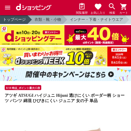
閲覧履歴
お気に入り
検索
カート
トップページ
衣類・靴・小物
インナー・下着・ナイトウエア
8/10 時点_ポイント最大15倍
アツギ ATSUGI ハイジュニ Hijuni 透けにくい ボーダー柄 ショー
ツ パンツ 綿混 ひびきにくい ジュニア 女の子 単品