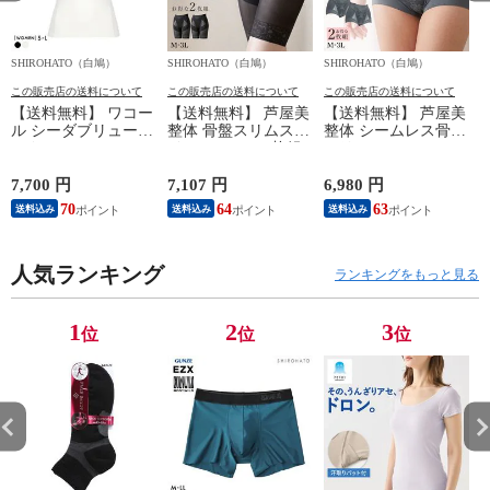
SHIROHATO（白鳩）
SHIROHATO（白鳩）
SHIROHATO（白鳩）
S
この販売店の送料について
この販売店の送料について
この販売店の送料について
【送料無料】 ワコー
【送料無料】 芦屋美
【送料無料】 芦屋美
ル シーダブリューエ
整体 骨盤スリムスタ
整体 シームレス骨盤
ックス CW-X
イルショーツ 2枚組
スリムショーツ エア
WOMENS JYURYU
ロングガードル 骨盤
リー 2枚組 ショート
柔流 ノースリーブ
矯正 骨盤補正 補正
ガードル 骨盤矯正
7,700 円
7,107 円
6,980 円
6
トップス タンクトッ
下着 シームレス レ
骨盤補正 補正下着
70
64
63
送料込み
送料込み
送料込み
プ Uネック JAY390
ディース
シームレス レディー
Wacoal
ス
人気ランキング
ランキングをもっと見る
1
2
3
位
位
位