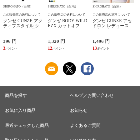
SHIROHATO（白鳩）
SHIROHATO（白鳩）
SHIROHATO（白鳩）
S
この販売店の送料について
この販売店の送料について
この販売店の送料について
グンゼ GUNZE アク
グンゼ BODY WILD
グンゼ GUNZE アセ
ティブスタイル クル
EZX カットオフ ボ
ドロン レディース
ー丈 ソックス 靴下
クサーパンツ メンズ
下着 肌着 汗取りイ
レディース スポーツ
前とじ 日本製
ンナー 2分袖 インナ
ソックス
GUNZE ボディワイ
ーシャツ 吸汗速乾
396 円
1,320 円
1,496 円
1
ルド イージーエック
3
12
13
1
ス
商品を探す
ヘルプ／お問い合わせ
お気に入り商品
お知らせ
最近チェックした商品
よくあるご質問