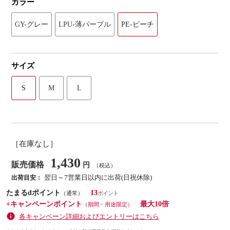
カラー
GY-グレー
LPU-薄パープル
PE-ピーチ
サイズ
S
M
L
［在庫なし］
1,430
販売価格
円
（税込）
翌日～7営業日以内に出荷(日祝休除)
出荷目安：
たまるdポイント
13
（通常）
+キャンペーンポイント
最大10倍
（期間・用途限定）
各キャンペーン詳細およびエントリーはこちら