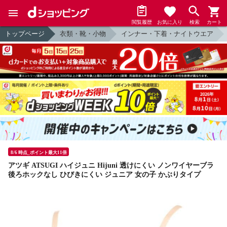
閲覧履歴
お気に入り
検索
カート
トップページ
衣類・靴・小物
インナー・下着・ナイトウエア
8/6 時点_ポイント最大11倍
アツギ ATSUGI ハイジュニ Hijuni 透けにくい ノンワイヤーブラ
後ろホックなし ひびきにくい ジュニア 女の子 かぶりタイプ