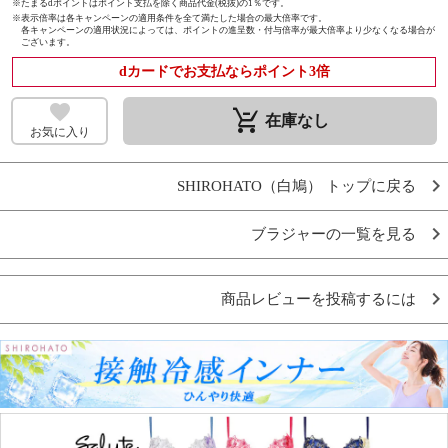
※たまるdポイントはポイント支払を除く商品代金(税抜)の1％です。
※
表示倍率は各キャンペーンの適用条件を全て満たした場合の最大倍率です。
各キャンペーンの適用状況によっては、ポイントの進呈数・付与倍率が最大倍率より少なくなる場合が
ございます。
dカードでお支払ならポイント3倍
remove_shopping_cart
在庫なし
お気に入り
SHIROHATO（白鳩） トップに戻る
ブラジャーの一覧を見る
商品レビューを投稿するには