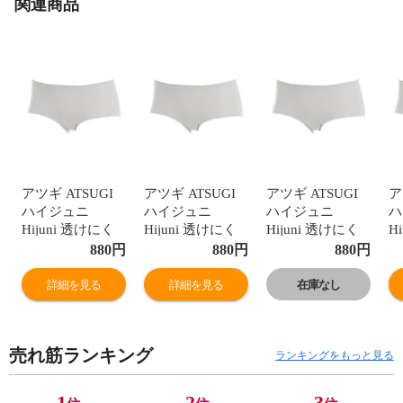
関連商品
アツギ ATSUGI
アツギ ATSUGI
アツギ ATSUGI
ア
ハイジュニ
ハイジュニ
ハイジュニ
ハ
Hijuni 透けにく
Hijuni 透けにく
Hijuni 透けにく
H
い ボーダー柄 シ
い ボーダー柄 シ
い ボーダー柄 シ
い
880
円
880
円
880
円
ョーツ パンツ 綿
ョーツ パンツ 綿
ョーツ パンツ 綿
ョ
混 ひびきにくい
混 ひびきにくい
混 ひびきにくい
混
詳細を見る
詳細を見る
在庫なし
ジュニア 女の子
ジュニア 女の子
ジュニア 女の子
ジ
単品
単品
単品
単
売れ筋ランキング
ランキングをもっと見る
1
2
3