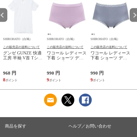
SHIROHATO（白鳩）
SHIROHATO（白鳩）
SHIROHATO（白鳩）
S
この販売店の送料について
この販売店の送料について
この販売店の送料について
グンゼ GUNZE 快適
ワコール レディース
ワコール レディース
工房 半袖 V首 Tシャ
下着 ショーツ ディ
下着 ショーツ ディ
ツ メンズ インナー
アヒップショーツ
アヒップショーツ
綿100％ Vネック 日
DearHip Shorts 綿混
DearHip Shorts 綿混
本製 抗菌防臭
スタンダード ノーマ
スタンダード ノーマ
968 円
990 円
990 円
7
ルショーツ ML
ルショーツ ML
8
9
9
6
Wacoal
Wacoal
商品を探す
ヘルプ／お問い合わせ