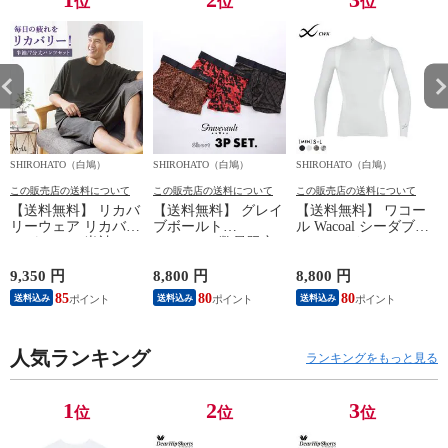
位
位
位
SHIROHATO（白鳩）
SHIROHATO（白鳩）
SHIROHATO（白鳩）
S
この販売店の送料について
この販売店の送料について
この販売店の送料について
【送料無料】 リカバ
【送料無料】 グレイ
【送料無料】 ワコー
リーウェア リカバリ
ブボールト
ル Wacoal シーダブリ
ーパジャマ 半袖 メ
Gravevault 数量限定
ューエックス CW-X
ンズ 上下セット ル
M L XL サイズ ボク
Mens JAO009
ームウェア パジャマ
サーパンツ おまかせ
JYURYU 柔流 ジュウ
9,350 円
8,800 円
8,800 円
9
リカバリーケア 7分
3P 福袋 ショート ロ
リュウ メンズ トッ
85
80
80
8
送料込み
送料込み
送料込み
丈パンツ 疲労回復
ーライズ 3枚セット
プ SML ハイネック
セルヴァン 一般医療
日本製
長袖 スポーツ
機器
人気ランキング
ランキングをもっと見る
1
2
3
位
位
位