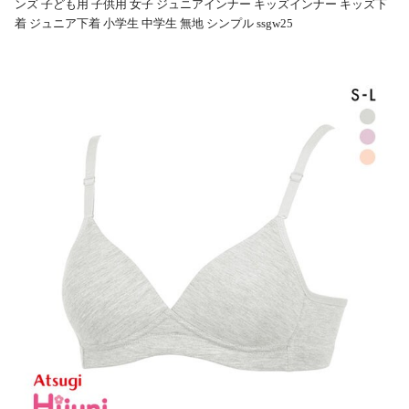
ンズ 子ども用 子供用 女子 ジュニアインナー キッズインナー キッズ下
着 ジュニア下着 小学生 中学生 無地 シンプル ssgw25