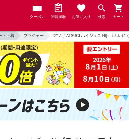
クーポン
閲覧履歴
お気に入り
検索
カート
ー・下着
ブラジャー
アツギ ATSUGI ハイジュニ Hijuni ムレにく