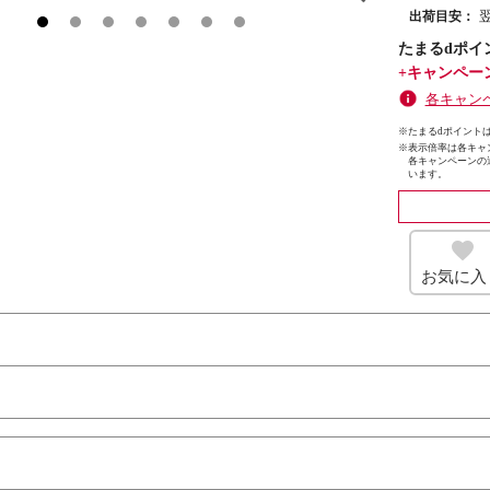
出荷目安：
たまるdポイ
+キャンペー
各キャン
※たまるdポイントは
※
表示倍率は各キャ
各キャンペーンの
います。
お気に入