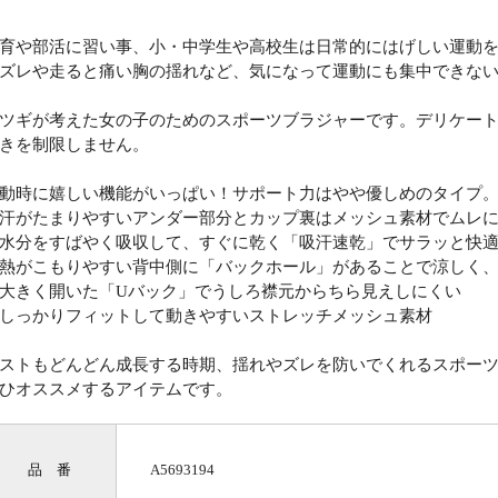
育や部活に習い事、小・中学生や高校生は日常的にはげしい運動
ズレや走ると痛い胸の揺れなど、気になって運動にも集中できな
ツギが考えた女の子のためのスポーツブラジャーです。デリケー
きを制限しません。
動時に嬉しい機能がいっぱい！サポート力はやや優しめのタイプ
汗がたまりやすいアンダー部分とカップ裏はメッシュ素材でムレ
水分をすばやく吸収して、すぐに乾く「吸汗速乾」でサラッと快適(
熱がこもりやすい背中側に「バックホール」があることで涼しく
大きく開いた「Uバック」でうしろ襟元からちら見えしにくい
しっかりフィットして動きやすいストレッチメッシュ素材
ストもどんどん成長する時期、揺れやズレを防いでくれるスポー
ひオススメするアイテムです。
品 番
A5693194