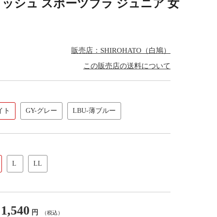
い メッシュ スポーツブラ ジュニア 女
販売店：SHIROHATO（白鳩）
この販売店の送料について
イト
GY-グレー
LBU-薄ブルー
L
LL
1,540
円
（税込）