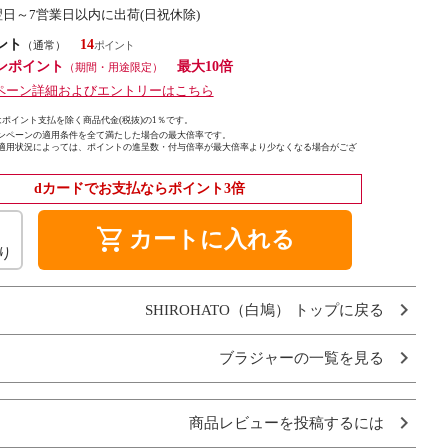
翌日～7営業日以内に出荷(日祝休除)
ント
14
（通常）
ンポイント
最大10倍
（期間・用途限定）
ペーン詳細およびエントリーはこちら
ポイント支払を除く商品代金(税抜)の1％です。
ンペーンの適用条件を全て満たした場合の最大倍率です。
適用状況によっては、ポイントの進呈数・付与倍率が最大倍率より少なくなる場合がござ
dカードでお支払ならポイント3倍
shopping_cart
カートに入れる
り
SHIROHATO（白鳩） トップに戻る
ブラジャーの一覧を見る
商品レビューを投稿するには