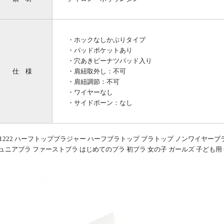
・ホックなしかぶりタイプ
・パッドポケットあり
・穴あきピーナツパッド入り
仕 様
・肩紐取外し：不可
・肩紐調節：不可
・ワイヤーなし
・サイドボーン：なし
31222 ハーフトップブラジャー ハーフブラトップ ブラトップ ノンワイヤー
ュニアブラ ファーストブラ はじめてのブラ 初ブラ 女の子 ガールズ 子ども用 子供用 