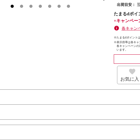
出荷目安：
たまるdポイ
+キャンペー
各キャン
※たまるdポイントは
※
表示倍率は各キャ
各キャンペーンの
います。
お気に入