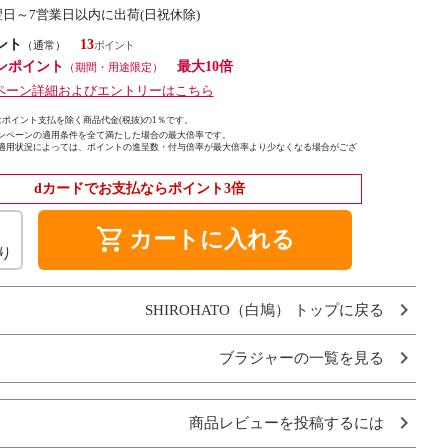
翌日～7営業日以内に出荷(日祝休除)
ント
13
（通常）
ンポイント
最大10倍
（期間・用途限定）
ペーン詳細およびエントリーはこちら
ポイント支払を除く商品代金(税抜)の1％です。
ンペーンの適用条件を全て満たした場合の最大倍率です。
適用状況によっては、ポイントの進呈数・付与倍率が最大倍率より少なくなる場合がござ
dカードでお支払ならポイント3倍
shopping_cart
カートに入れる
り
SHIROHATO（白鳩） トップに戻る
ブラジャーの一覧を見る
商品レビューを投稿するには