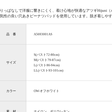
りっぱなしで洋服に響きにくく、着け心地が快適なアツギHijun
気性の良い穴あきピーナツパッドを使用しています。脱ぎ着しや
品 番
A5693001AS
S(バスト72-80cm)
M(バスト79-87cm)
サイズ
L(バスト86-94cm)
LL(バスト93-101cm)
カラー
OW-オフホワイト
素 材
ナイロン ポリウレタン