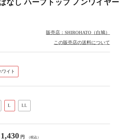
l 切りっぱなし ハーフトップ ノンワイヤー
販売店：SHIROHATO（白鳩）
この販売店の送料について
ホワイト
L
LL
1,430
円
（税込）