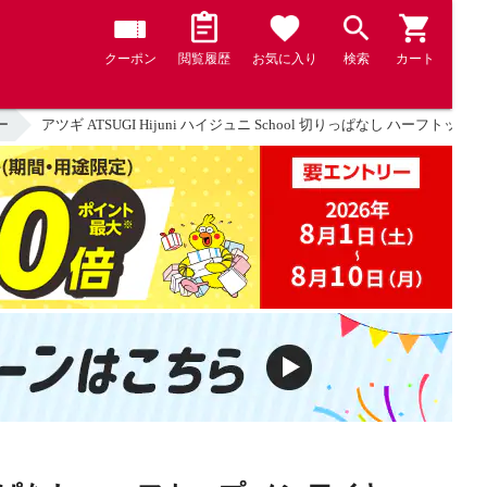
クーポン
閲覧履歴
お気に入り
検索
カート
ー
アツギ ATSUGI Hijuni ハイジュニ School 切りっぱなし ハーフ