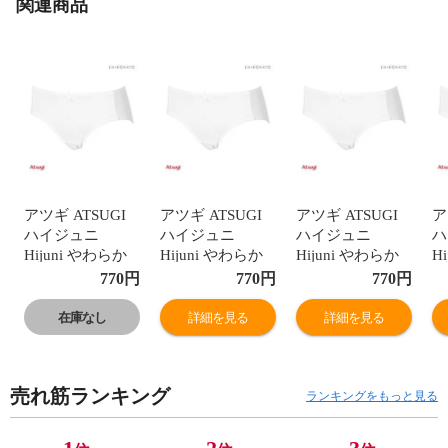
関連商品
アツギ ATSUGI
アツギ ATSUGI
アツギ ATSUGI
ア
ハイジュニ
ハイジュニ
ハイジュニ
ハ
Hijuni やわらか
Hijuni やわらか
Hijuni やわらか
H
ショーツ スタン
ショーツ スタン
ショーツ スタン
シ
770
円
770
円
770
円
ダード 綿混 キッ
ダード 綿混 キッ
ダード 綿混 キッ
ダ
ズ ジュニア 女の
ズ ジュニア 女の
ズ ジュニア 女の
ズ
在庫なし
詳細を見る
詳細を見る
子 単品
子 単品
子 単品
子
売れ筋ランキング
ランキングをもっと見る