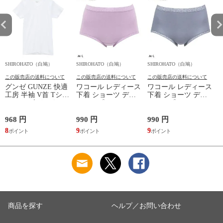
SHIROHATO（白鳩）
SHIROHATO（白鳩）
SHIROHATO（白鳩）
S
この販売店の送料について
この販売店の送料について
この販売店の送料について
グンゼ GUNZE 快適
ワコール レディース
ワコール レディース
工房 半袖 V首 Tシャ
下着 ショーツ ディ
下着 ショーツ ディ
ツ メンズ インナー
アヒップショーツ
アヒップショーツ
綿100％ Vネック 日
DearHip Shorts 綿混
DearHip Shorts 綿混
本製 抗菌防臭
スタンダード ノーマ
スタンダード ノーマ
968 円
990 円
990 円
7
ルショーツ ML
ルショーツ ML
8
9
9
6
Wacoal
Wacoal
商品を探す
ヘルプ／お問い合わせ