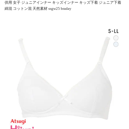
供用 女子 ジュニアインナー キッズインナー キッズ下着 ジュニア下着
綿混 コットン混 天然素材 ssgw25 braday