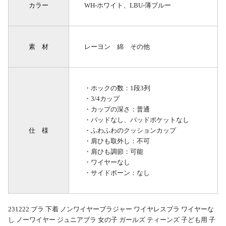
カラー
WH-ホワイト、LBU-薄ブルー
素 材
レーヨン 綿 その他
・ホックの数：1段3列
・3/4カップ
・カップの深さ：普通
・パッドなし、パッドポケットなし
仕 様
・ふわふわのクッションカップ
・肩ひも取外し：不可
・肩ひも調節：可能
・ワイヤーなし
・サイドボーン：なし
231222 ブラ 下着 ノンワイヤーブラジャー ワイヤレスブラ ワイヤーな
し ノーワイヤー ジュニアブラ 女の子 ガールズ ティーンズ 子ども用 子