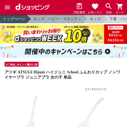
閲覧履歴
お気に入り
検索
カート
トップページ
キッズ・ベビー・マタニティ
キッズ
下着・パ
8/7 時点_ポイント最大11倍
アツギ ATSUGI Hijuni ハイジュニ School ふんわりカップ ノンワ
イヤーブラ ジュニアブラ 女の子 単品