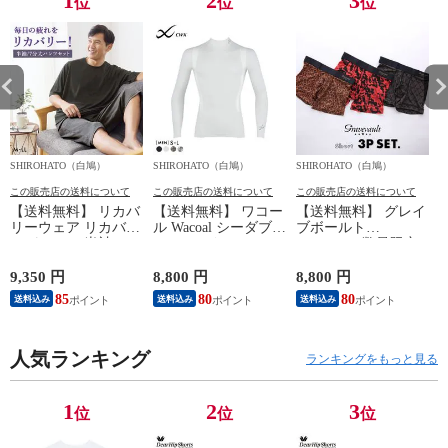
1
2
3
位
位
位
SHIROHATO（白鳩）
SHIROHATO（白鳩）
SHIROHATO（白鳩）
S
この販売店の送料について
この販売店の送料について
この販売店の送料について
【送料無料】 リカバ
【送料無料】 ワコー
【送料無料】 グレイ
リーウェア リカバリ
ル Wacoal シーダブリ
ブボールト
ーパジャマ 半袖 メ
ューエックス CW-X
Gravevault 数量限定
ンズ 上下セット ル
Mens JAO009
M L XL サイズ ボク
ームウェア パジャマ
JYURYU 柔流 ジュウ
サーパンツ おまかせ
9,350 円
8,800 円
8,800 円
9
リカバリーケア 7分
リュウ メンズ トッ
3P 福袋 ショート ロ
85
80
80
8
送料込み
送料込み
送料込み
丈パンツ 疲労回復
プ SML ハイネック
ーライズ 3枚セット
セルヴァン 一般医療
長袖 スポーツ
日本製
機器
人気ランキング
ランキングをもっと見る
1
2
3
位
位
位