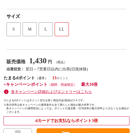
サイズ
S
M
L
LL
1,430
販売価格
円
（税込）
翌日～7営業日以内に出荷(日祝休除)
出荷目安：
たまるdポイント
13
（通常）
+キャンペーンポイント
最大10倍
（期間・用途限定）
各キャンペーン詳細およびエントリーはこちら
※たまるdポイントはポイント支払を除く商品代金(税抜)の1％です。
※
表示倍率は各キャンペーンの適用条件を全て満たした場合の最大倍率です。
各キャンペーンの適用状況によっては、ポイントの進呈数・付与倍率が最大倍率より少なくなる場合が
ございます。
dカードでお支払ならポイント3倍