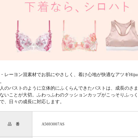
・レーヨン混素材でお肌にやさしく、着け心地が快適なアツギHiju
。
人のバストのように立体的にふくらんできたバストは、成長のさ
ないことが大切。ふわっふわのクッションカップがこっそりふっ
で、日々の成長に対応します。
品 番
A5693007AS