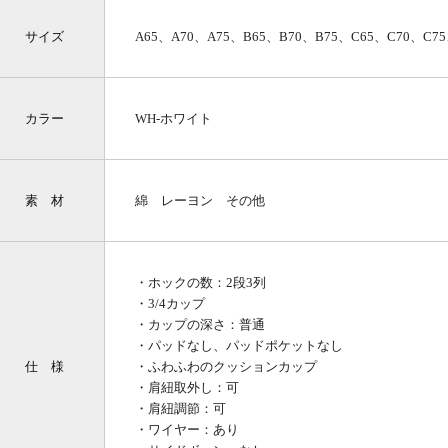
サイズ
A65、A70、A75、B65、B70、B75、C65、C70、C75
カラー
WH-ホワイト
素 材
綿 レーヨン その他
・ホックの数：2段3列
・3/4カップ
・カップの深さ：普通
・パッドなし、パッドポケットなし
仕 様
・ふわふわのクッションカップ
・肩紐取外し：可
・肩紐調節：可
・ワイヤー：あり