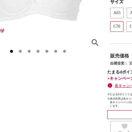
サイズ
A65
C70
C
販売価格
出荷目安：
たまるdポイ
+キャンペー
各キャン
※たまるdポイントは
※
表示倍率は各キャ
各キャンペーンの
います。