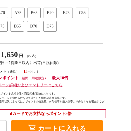
A70
A75
B65
B70
B75
C65
75
D65
D70
D75
1,650
円
（税込）
翌日～7営業日以内に出荷(日祝休除)
ント
15
（通常）
ンポイント
最大10倍
（期間・用途限定）
ペーン詳細およびエントリーはこちら
ポイント支払を除く商品代金(税抜)の1％です。
ンペーンの適用条件を全て満たした場合の最大倍率です。
適用状況によっては、ポイントの進呈数・付与倍率が最大倍率より少なくなる場合がござ
dカードでお支払ならポイント3倍
shopping_cart
カートに入れる