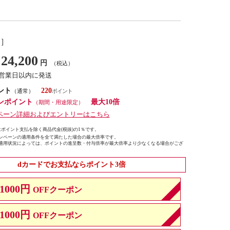
し］
24,200
円
（税込）
7営業日以内に発送
ント
220
（通常）
ンポイント
最大10倍
（期間・用途限定）
ペーン詳細およびエントリーはこちら
ポイント支払を除く商品代金(税抜)の1％です。
ンペーンの適用条件を全て満たした場合の最大倍率です。
適用状況によっては、ポイントの進呈数・付与倍率が最大倍率より少なくなる場合がござ
dカードでお支払ならポイント3倍
1000円
OFFクーポン
1000円
OFFクーポン