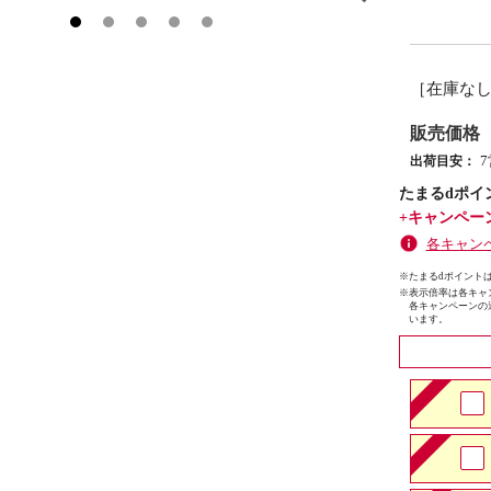
［在庫な
販売価格
出荷目安：
たまるdポイ
+キャンペー
各キャン
※たまるdポイントは
※
表示倍率は各キャ
各キャンペーンの
います。