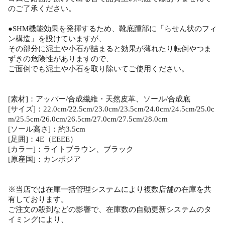
のご了承ください。
●SHM機能効果を発揮するため、靴底踵部に「らせん状のフィ
ン構造」を設けていますが、
その部分に泥土や小石が詰まると効果が薄れたり転倒やつま
ずきの危険性がありますので、
ご面倒でも泥土や小石を取り除いてご使用ください。
[素材]：アッパー/合成繊維・天然皮革、ソール/合成底
[サイズ]：22.0cm/22.5cm/23.0cm/23.5cm/24.0cm/24.5cm/25.0c
m/25.5cm/26.0cm/26.5cm/27.0cm/27.5cm/28.0cm
[ソール高さ]：約3.5cm
[足囲]：4E（EEEE）
[カラー]：ライトブラウン、ブラック
[原産国]：カンボジア
※当店では在庫一括管理システムにより複数店舗の在庫を共
有しております。
ご注文の殺到などの影響で、在庫数の自動更新システムのタ
イミングにより、