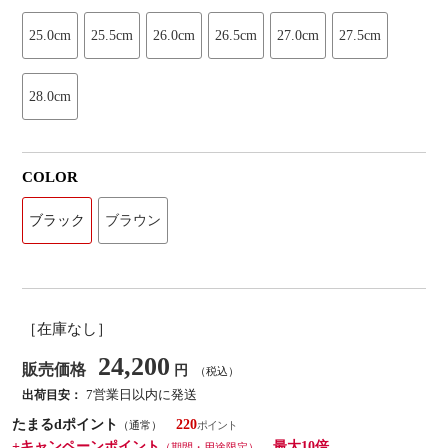
25.0cm
25.5cm
26.0cm
26.5cm
27.0cm
27.5cm
28.0cm
COLOR
ブラック
ブラウン
［在庫なし］
24,200
販売価格
円
（税込）
7営業日以内に発送
出荷目安：
たまるdポイント
220
（通常）
+キャンペーンポイント
最大10倍
（期間・用途限定）