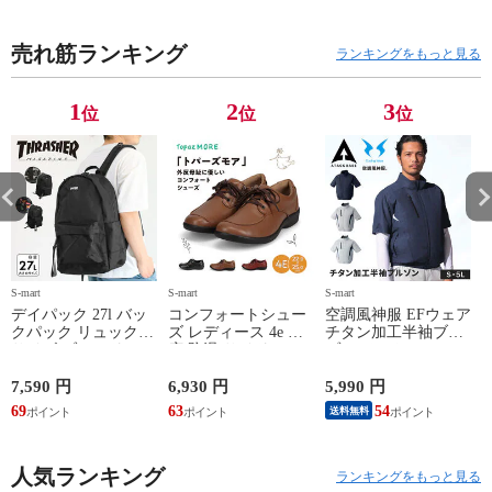
ーズ 黒 オレンジ
ーズ 黒 オレンジ
ーズ 黒 オレンジ
ー
021
021
021
02
売れ筋ランキング
ランキングをもっと見る
1
2
3
位
位
位
S-mart
S-mart
S-mart
S-
デイパック 27l バッ
コンフォートシュー
空調風神服 EFウェア
クパック リュック
ズ レディース 4e 幅
チタン加工半袖ブル
サイズ ブランド ロ
広 防滑 サイドファ
ゾン ベスト ファン
ゴ プリント かばん
スナー ウォーキング
対応 半袖 ブルゾン
鞄 機内持ち込み 夏
シューズ 黒 トパー
ジャケット 遮熱 作
ド
7,590 円
6,930 円
5,990 円
5
スラッシャー
ズ モア 靴 カジュア
業服 作業着 上着 ア
69
63
54
4
送料無料
THRASHER r1929
ルシューズ 外反母趾
タックベース KF100
1
歩きやすい シニア
ミセス ファッション
人気ランキング
50代 60代 母の日 ギ
ランキングをもっと見る
フト プレゼント グ