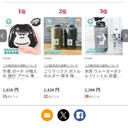
レー ベージュ
TOPAZ 1410
1
2
3
位
位
位
S-mart
S-mart
S-mart
S-
この販売店の送料について
この販売店の送料について
この販売店の送料について
巾着 ポーチ 小物入
ごリラックス ボトル
水筒 ウォーターボト
れ 旅行 プール 海 バ
ホルダー 保冷 保温
ル 1リットル 目盛り
ス用品 洗面セット
ショルダー ループ付
直飲み 中蓋付き 大
洗える ゴリラ 銭湯
き 軽量グッズ 水分
容量 かわいい 軽い
サウナ ごリラックス
補給 マイボトル サ
マイボトル 動物 ア
1,650 円
2,420 円
2,200 円
1
まもるさんの洗える
ウナ 温泉 水筒 カバ
ニマル ゴリラ ごリ
15
22
20
9
巾着 ブラック 黒
ー トトノイモード
ラックス ゴリゴリボ
ォ
ゴリゴリ GORELAX
トル