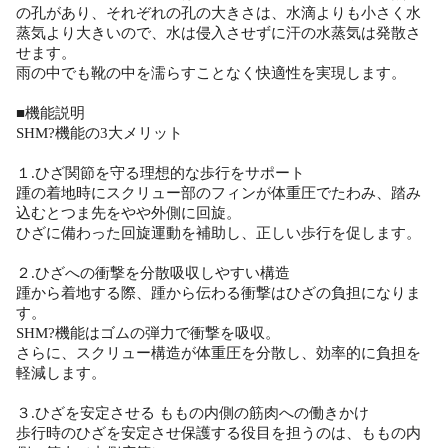
の孔があり、それぞれの孔の大きさは、水滴よりも小さく水
蒸気より大きいので、水は侵入させずに汗の水蒸気は発散さ
せます。
雨の中でも靴の中を濡らすことなく快適性を実現します。
■機能説明
SHM?機能の3大メリット
１.ひざ関節を守る理想的な歩行をサポート
踵の着地時にスクリュー部のフィンが体重圧でたわみ、踏み
込むとつま先をやや外側に回旋。
ひざに備わった回旋運動を補助し、正しい歩行を促します。
２.ひざへの衝撃を分散吸収しやすい構造
踵から着地する際、踵から伝わる衝撃はひざの負担になりま
す。
SHM?機能はゴムの弾力で衝撃を吸収。
さらに、スクリュー構造が体重圧を分散し、効率的に負担を
軽減します。
３.ひざを安定させる ももの内側の筋肉への働きかけ
歩行時のひざを安定させ保護する役目を担うのは、ももの内