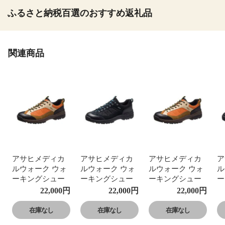
ふるさと納税百選のおすすめ返礼品
関連商品
アサヒメディカ
アサヒメディカ
アサヒメディカ
ア
ルウォーク ウォ
ルウォーク ウォ
ルウォーク ウォ
ル
ーキングシュー
ーキングシュー
ーキングシュー
ー
ズ レディース メ
ズ レディース メ
ズ レディース メ
ズ
22,000
円
22,000
円
22,000
円
ンズ 防水 ゴアテ
ンズ 防水 ゴアテ
ンズ 防水 ゴアテ
ン
ックス 4E 反射材
ックス 4E 反射材
ックス 4E 反射材
ッ
在庫なし
在庫なし
在庫なし
アウトドアシュ
アウトドアシュ
アウトドアシュ
ア