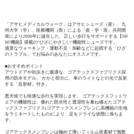
「アサヒメディカルウォーク」はアサヒシューズ（産）、九
州大学（学）、医療機関（医）による「産・学・医」共同開
発により2006年に誕生した、正しい歩行をサポートする【SH
M?機能】搭載の"ひざにやさしい"機能性シューズです。
過度なウォーキング・運動不足・加齢などに起因する「ひざ
のトラブル」でお悩みのあなたにオススメです。
■おすすめポイント
アウトドアや街歩きに最適な、ゴアテックスファブリクス採
用の防水モデル。 かかと部分に、車のライトなどの光で反射
する「反射材」付き。
悪天候でも快適な歩行を実現します。 ゴアテックスフットウ
エアの機能性は、優れた防水性と透湿性を兼ね備えたゴアテ
ックスファブリクス(ゴアテックスメンブレンに高機能の生地
をラミネートしたもの)により、足をドライな状態に保ちま
す。
ゴアテックスメンブレンは極めて薄いフィルム状素材で無数