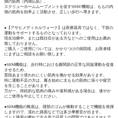
側の筋肉（内側広筋）。
スクリューホームムーブメントを促すSHM?機能は、ももの内
側の筋肉を効率よく活動させ、正しい歩行へ導きます。
●【アサヒメディカルウォーク】は医療器具ではなく、下肢の
運動をサポートするものとなっております。
現在治療中、または既往症がある方などへのご使用はお薦め
致しておりません。
ご購入・ご使用については、かかりつけの病院様、お医者様
にまずはご相談をお願い致します。
●SHM機能は、歩行時における膝関節の正常な回旋運動を促進
させるため、
普段あまり使われにくい筋肉を働かせる効果があります。
特に運動不足の方は、履き始めに太ももの筋肉に張りや疲労
を生じることがあります。
万が一、持続的な筋肉の痛みや違和感がある場合は、速やか
にご使用を中止してください。
●SHM機能の靴底は、踵部のゴムが稼動することで機能を発揮
しますので、濡れた路面などでは多少摩擦音が出ます。
ゴムと路面が擦れて出る音で品質上の問題ではありませんで