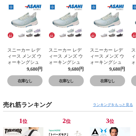
スニーカー レデ
スニーカー レデ
スニーカー レデ
ス
ィース メンズ ウ
ィース メンズ ウ
ィース メンズ ウ
ィ
ォーキングシュ
ォーキングシュ
ォーキングシュ
ォ
ーズ 幅広 反射材
ーズ 幅広 反射材
ーズ 幅広 反射材
ー
9,680
円
9,680
円
9,680
円
アサヒフットケ
アサヒフットケ
アサヒフットケ
ア
ア 黒 ブラック
ア 黒 ブラック
ア 黒 ブラック
ア
在庫なし
在庫なし
在庫なし
グレー 白 ホワイ
グレー 白 ホワイ
グレー 白 ホワイ
グ
ト ブルー パープ
ト ブルー パープ
ト ブルー パープ
ト
ル AFC001
ル AFC001
ル AFC001
ル
売れ筋ランキング
ランキングをもっと見る
1
2
3
位
位
位