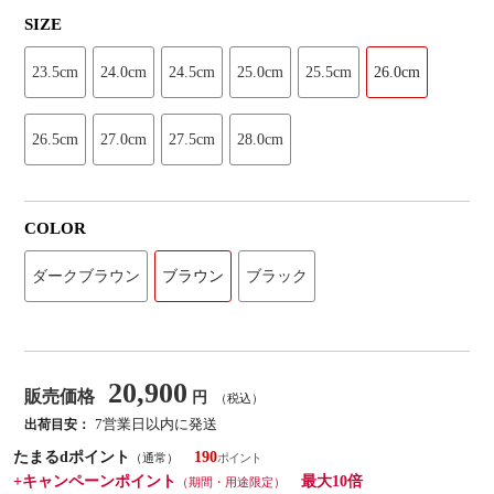
SIZE
23.5cm
24.0cm
24.5cm
25.0cm
25.5cm
26.0cm
26.5cm
27.0cm
27.5cm
28.0cm
COLOR
ダークブラウン
ブラウン
ブラック
20,900
販売価格
円
（税込）
7営業日以内に発送
出荷目安：
たまるdポイント
190
（通常）
+キャンペーンポイント
最大10倍
（期間・用途限定）