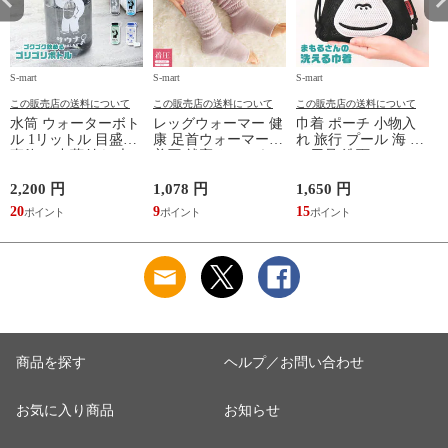
S-mart
S-mart
S-mart
S-
この販売店の送料について
この販売店の送料について
この販売店の送料について
水筒 ウォーターボト
レッグウォーマー 健
巾着 ポーチ 小物入
ル 1リットル 目盛り
康 足首ウォーマー
れ 旅行 プール 海 バ
直飲み 中蓋付き 大
着圧 就寝 おしゃれ
ス用品 洗面セット
容量 かわいい 軽い
冷え靴下 ソックス
洗える ゴリラ 銭湯
マイボトル 動物 ア
ふんわり 足湯のよう
サウナ ごリラックス
2,200 円
1,078 円
1,650 円
2
ニマル ゴリラ ごリ
なぽかぽかナイトウ
まもるさんの洗える
20
9
15
2
ラックス ゴリゴリボ
ォーマー inf-26
巾着 ブラック 黒
トル
商品を探す
ヘルプ／お問い合わせ
お気に入り商品
お知らせ