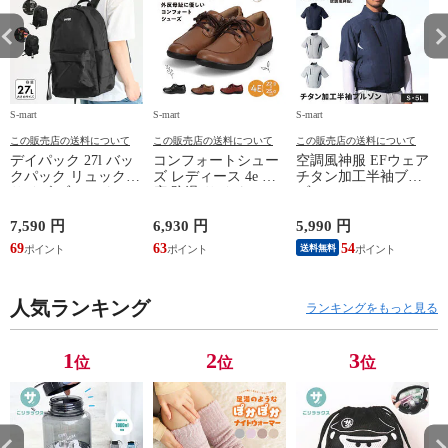
S-mart
S-mart
S-mart
S-
この販売店の送料について
この販売店の送料について
この販売店の送料について
デイパック 27l バッ
コンフォートシュー
空調風神服 EFウェア
クパック リュック
ズ レディース 4e 幅
チタン加工半袖ブル
サイズ ブランド ロ
広 防滑 サイドファ
ゾン ベスト ファン
ゴ プリント かばん
スナー ウォーキング
対応 半袖 ブルゾン
鞄 機内持ち込み 夏
シューズ 黒 トパー
ジャケット 遮熱 作
ド
7,590 円
6,930 円
5,990 円
5
スラッシャー
ズ モア 靴 カジュア
業服 作業着 上着 ア
69
63
54
4
送料無料
THRASHER r1929
ルシューズ 外反母趾
タックベース KF100
1
歩きやすい シニア
ミセス ファッション
人気ランキング
50代 60代 母の日 ギ
ランキングをもっと見る
フト プレゼント グ
レー ベージュ
TOPAZ 1410
1
2
3
位
位
位