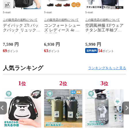
S-mart
S-mart
S-mart
S-
この販売店の送料について
この販売店の送料について
この販売店の送料について
デイパック 27l バッ
コンフォートシュー
空調風神服 EFウェア
クパック リュック
ズ レディース 4e 幅
チタン加工半袖ブル
サイズ ブランド ロ
広 防滑 サイドファ
ゾン ベスト ファン
ゴ プリント かばん
スナー ウォーキング
対応 半袖 ブルゾン
鞄 機内持ち込み 夏
シューズ 黒 トパー
ジャケット 遮熱 作
ド
7,590 円
6,930 円
5,990 円
5
スラッシャー
ズ モア 靴 カジュア
業服 作業着 上着 ア
69
63
54
4
送料無料
THRASHER r1929
ルシューズ 外反母趾
タックベース KF100
1
歩きやすい シニア
ミセス ファッション
人気ランキング
50代 60代 母の日 ギ
ランキングをもっと見る
フト プレゼント グ
レー ベージュ
TOPAZ 1410
1
2
3
位
位
位