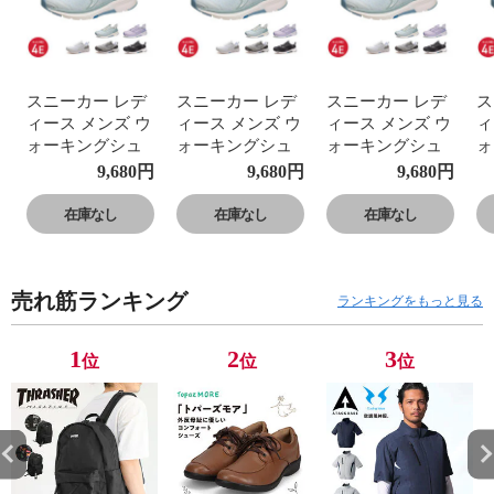
スニーカー レデ
スニーカー レデ
スニーカー レデ
ス
ィース メンズ ウ
ィース メンズ ウ
ィース メンズ ウ
ィ
ォーキングシュ
ォーキングシュ
ォーキングシュ
ォ
ーズ 幅広 反射材
ーズ 幅広 反射材
ーズ 幅広 反射材
ー
9,680
円
9,680
円
9,680
円
アサヒフットケ
アサヒフットケ
アサヒフットケ
ア
ア 黒 ブラック
ア 黒 ブラック
ア 黒 ブラック
ア
在庫なし
在庫なし
在庫なし
グレー 白 ホワイ
グレー 白 ホワイ
グレー 白 ホワイ
グ
ト ブルー パープ
ト ブルー パープ
ト ブルー パープ
ト
ル AFC001
ル AFC001
ル AFC001
ル
売れ筋ランキング
ランキングをもっと見る
1
2
3
位
位
位