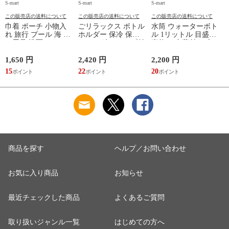
S-mart
S-mart
S-mart
S-
この販売店の送料について
この販売店の送料について
この販売店の送料について
巾着 ポーチ 小物入
ごリラックス ボトル
水筒 ウォーターボト
れ 旅行 プール 海 バ
ホルダー 保冷 保温
ル 1リットル 目盛り
ス用品 洗面セット
ショルダー ループ付
直飲み 中蓋付き 大
洗える ゴリラ 銭湯
き 軽量グッズ 水分
容量 かわいい 軽い
サウナ ごリラックス
補給 マイボトル サ
マイボトル 動物 ア
1,650 円
2,420 円
2,200 円
1
まもるさんの洗える
ウナ 温泉 水筒 カバ
ニマル ゴリラ ごリ
15
22
20
9
巾着 ブラック 黒
ー トトノイモード
ラックス ゴリゴリボ
ォ
ゴリゴリ GORELAX
トル
商品を探す
ヘルプ／お問い合わせ
お気に入り商品
お知らせ
最近チェックした商品
よくあるご質問
取り扱いジャンル一覧
はじめての方へ