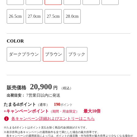
26.5cm
27.0cm
27.5cm
28.0cm
COLOR
ダークブラウン
ブラウン
ブラック
20,900
販売価格
円
（税込）
7営業日以内に発送
出荷目安：
たまるdポイント
190
（通常）
+キャンペーンポイント
最大10倍
（期間・用途限定）
各キャンペーン詳細およびエントリーはこちら
※たまるdポイントはポイント支払を除く商品代金(税抜)の1％です。
※
表示倍率は各キャンペーンの適用条件を全て満たした場合の最大倍率です。
各キャンペーンの適用状況によっては、ポイントの進呈数・付与倍率が最大倍率より少なくなる場合が