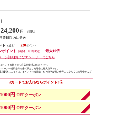
し］
24,200
円
（税込）
7営業日以内に発送
ント
220
（通常）
ンポイント
最大10倍
（期間・用途限定）
ペーン詳細およびエントリーはこちら
ポイント支払を除く商品代金(税抜)の1％です。
ンペーンの適用条件を全て満たした場合の最大倍率です。
適用状況によっては、ポイントの進呈数・付与倍率が最大倍率より少なくなる場合がござ
dカードでお支払ならポイント3倍
1000円
OFFクーポン
1000円
OFFクーポン