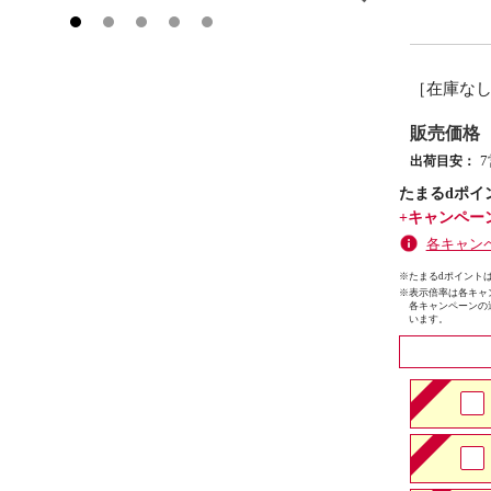
［在庫な
販売価格
出荷目安：
たまるdポイ
+キャンペー
各キャン
※たまるdポイントは
※
表示倍率は各キャ
各キャンペーンの
います。