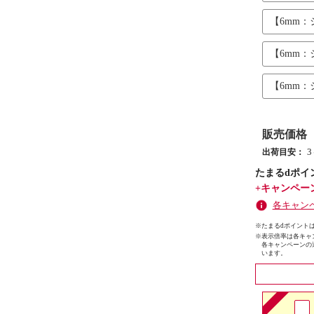
【6mm
【6mm
【6mm
販売価格
出荷目安：
たまるdポイ
+キャンペー
各キャン
※たまるdポイントは
※
表示倍率は各キャ
各キャンペーンの
います。