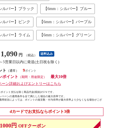
：シルバー】ブラック
【6mm：シルバー】ブルー
：シルバー】ピンク
【6mm：シルバー】パープル
：シルバー】ライム
【6mm：シルバー】グリーン
1,090
送料込み
円
（税込）
3～5営業日以内に発送(土日祝を除く)
ント
9
（通常）
ンポイント
最大10倍
（期間・用途限定）
ペーン詳細およびエントリーはこちら
ポイント支払を除く商品代金(税抜)の1％です。
ンペーンの適用条件を全て満たした場合の最大倍率です。
適用状況によっては、ポイントの進呈数・付与倍率が最大倍率より少なくなる場合がござ
dカードでお支払ならポイント3倍
1000円
OFFクーポン