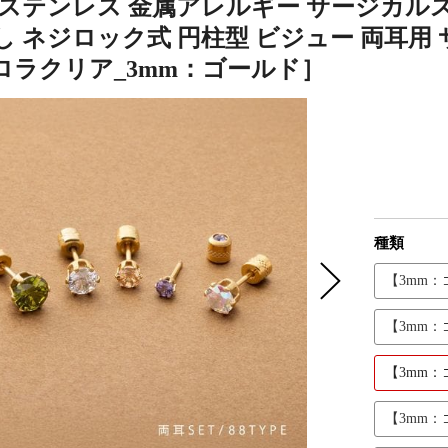
 ステンレス 金属アレルギー サージカルス
 ネジロック式 円柱型 ビジュー 両耳用 サイ
ロラクリア_3mm：ゴールド］
種類
【3mm
【3mm
【3mm
【3mm