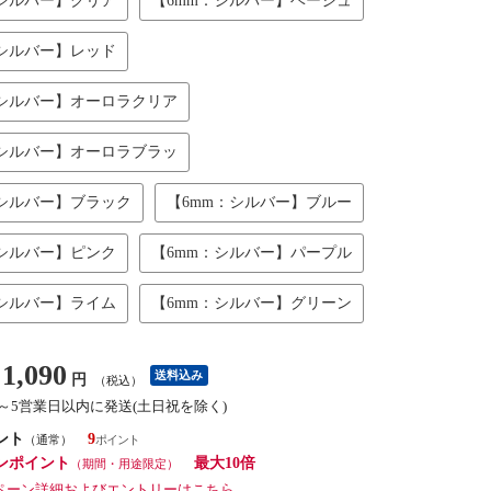
：シルバー】クリア
【6mm：シルバー】ベージュ
：シルバー】レッド
：シルバー】オーロラクリア
：シルバー】オーロラブラッ
：シルバー】ブラック
【6mm：シルバー】ブルー
：シルバー】ピンク
【6mm：シルバー】パープル
：シルバー】ライム
【6mm：シルバー】グリーン
1,090
送料込み
円
（税込）
3～5営業日以内に発送(土日祝を除く)
ント
9
（通常）
ンポイント
最大10倍
（期間・用途限定）
ペーン詳細およびエントリーはこちら