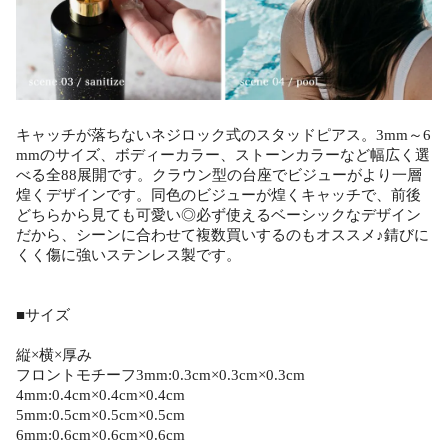
キャッチが落ちないネジロック式のスタッドピアス。3mm～6
mmのサイズ、ボディーカラー、ストーンカラーなど幅広く選
べる全88展開です。クラウン型の台座でビジューがより一層
煌くデザインです。同色のビジューが煌くキャッチで、前後
どちらから見ても可愛い◎必ず使えるベーシックなデザイン
だから、シーンに合わせて複数買いするのもオススメ♪錆びに
くく傷に強いステンレス製です。
■サイズ
縦×横×厚み
フロントモチーフ3mm:0.3cm×0.3cm×0.3cm
4mm:0.4cm×0.4cm×0.4cm
5mm:0.5cm×0.5cm×0.5cm
6mm:0.6cm×0.6cm×0.6cm