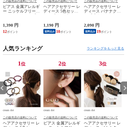
この販売店の送料について
この販売店の送料について
この販売店の送料について
ピアス 金属アレルギ
ヘアアクセサリー レ
ヘアアクセサリー レ
ー ニッケルフリー
ディース 5色セット
ディース バナナクリ
レディース フープ
ヘアゴム リボン ロ
ップ 大きめ しっか
ワンタッチ キャッチ
ープ風 ねじり ひね
り留まる ヘアクリッ
レス 中折れ ヘアラ
り ツイスト cream
プ 髪留め まとめ髪
1,390 円
1,190 円
2,090 円
1
イン セミマット つ
dot ゆうパケット ［B
スクエア マーブル
12
10
19
送料込み
送料込み
や消し 極小 6mm 耳
タイプ_アソート］
ビッグ 艶 ブラウン
式
たぶフィット フィッ
cream dot ゆうパケッ
ト cream dot ゆうパ
ト ［A：グレー_ワン
ケット ［シルバー_
人気ランキング
サイズ］
ランキングをもっと見る
ピアス］
1
2
3
位
位
位
cream dot
cream dot
cream dot
cr
この販売店の送料について
この販売店の送料について
この販売店の送料について
ヘアアクセサリー レ
ピアス 金属アレルギ
ヘアアクセサリー レ