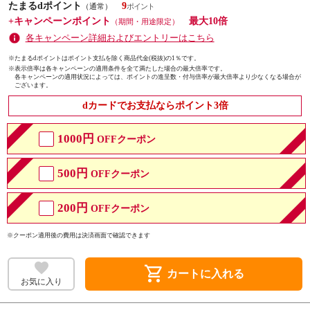
たまるdポイント
9
（通常）
+キャンペーンポイント
最大10倍
（期間・用途限定）
各キャンペーン詳細およびエントリーはこちら
※たまるdポイントはポイント支払を除く商品代金(税抜)の1％です。
※
表示倍率は各キャンペーンの適用条件を全て満たした場合の最大倍率です。
各キャンペーンの適用状況によっては、ポイントの進呈数・付与倍率が最大倍率より少なくなる場合が
ございます。
dカードでお支払ならポイント3倍
1000円
OFFクーポン
500円
OFFクーポン
200円
OFFクーポン
※クーポン適用後の費用は決済画面で確認できます
shopping_cart
カートに入れる
お気に入り