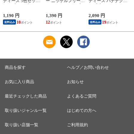
ディース 5色セット
ー ニッケルフリー
ディース バナナクリ
ヘアゴム リボン ロ
レディース フープ
ップ 大きめ しっか
ープ風 ねじり ひね
ワンタッチ キャッチ
り留まる ヘアクリッ
り ツイスト cream
レス 中折れ ヘアラ
プ 髪留め まとめ髪
1,190 円
1,390 円
2,090 円
1
dot ゆうパケット ［B
イン セミマット つ
スクエア マーブル
10
12
19
1
送料込み
送料込み
タイプ_アソート］
や消し 極小 6mm 耳
ビッグ 艶 ブラウン
c
たぶフィット フィッ
cream dot ゆうパケッ
ト cream dot ゆうパ
ト ［A：グレー_ワン
ケット ［シルバー_
サイズ］
ピアス］
商品を探す
ヘルプ／お問い合わせ
お気に入り商品
お知らせ
最近チェックした商品
よくあるご質問
取り扱いジャンル一覧
はじめての方へ
取り扱い店舗一覧
ご利用規約