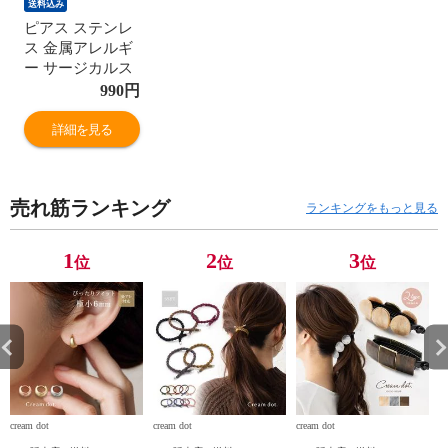
送料込み
ピアス ステンレ
ス 金属アレルギ
ー サージカルス
テンレス レディ
990
円
ース ボールグラ
ッパー ボールキ
詳細を見る
ャッチャー ホル
ダー キャッチ ボ
ールグラバー 補
売れ筋ランキング
助器具 便利ツー
ランキングをもっと見る
ル 着脱簡単 取り
外し 金属アレル
1
2
3
位
位
位
ギー cream dot ゆ
うパケット ［シ
ルバー_ワンサイ
ズ］
cream dot
cream dot
cream dot
cr