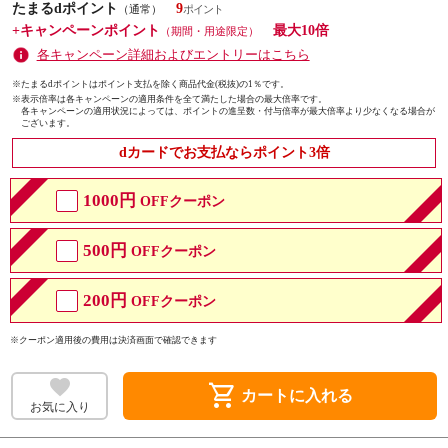
たまるdポイント
9
（通常）
+キャンペーンポイント
最大10倍
（期間・用途限定）
各キャンペーン詳細およびエントリーはこちら
※たまるdポイントはポイント支払を除く商品代金(税抜)の1％です。
※
表示倍率は各キャンペーンの適用条件を全て満たした場合の最大倍率です。
各キャンペーンの適用状況によっては、ポイントの進呈数・付与倍率が最大倍率より少なくなる場合が
ございます。
dカードでお支払ならポイント3倍
1000円
OFFクーポン
500円
OFFクーポン
200円
OFFクーポン
※クーポン適用後の費用は決済画面で確認できます
shopping_cart
カートに入れる
お気に入り