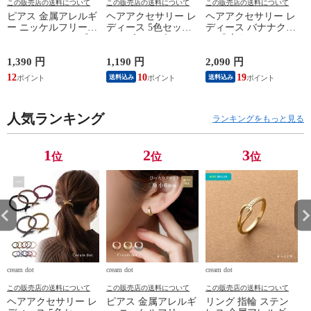
この販売店の送料について
この販売店の送料について
この販売店の送料について
ピアス 金属アレルギ
ヘアアクセサリー レ
ヘアアクセサリー レ
ー ニッケルフリー
ディース 5色セット
ディース バナナクリ
レディース フープ
ヘアゴム リボン ロ
ップ 大きめ しっか
ワンタッチ キャッチ
ープ風 ねじり ひね
り留まる ヘアクリッ
レス 中折れ ヘアラ
り ツイスト cream
プ 髪留め まとめ髪
1,390 円
1,190 円
2,090 円
1
イン セミマット つ
dot ゆうパケット ［B
スクエア マーブル
12
10
19
送料込み
送料込み
や消し 極小 6mm 耳
タイプ_アソート］
ビッグ 艶 ブラウン
式
たぶフィット フィッ
cream dot ゆうパケッ
ト cream dot ゆうパ
ト ［A：グレー_ワン
ケット ［シルバー_
人気ランキング
サイズ］
ランキングをもっと見る
ピアス］
1
2
3
位
位
位
cream dot
cream dot
cream dot
cr
この販売店の送料について
この販売店の送料について
この販売店の送料について
ヘアアクセサリー レ
ピアス 金属アレルギ
リング 指輪 ステン