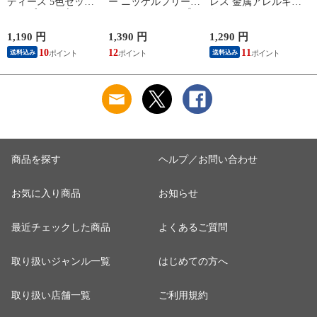
ディース 5色セット
ー ニッケルフリー
レス 金属アレルギー
ヘアゴム リボン ロ
レディース フープ
サージカルステンレ
ープ風 ねじり ひね
ワンタッチ キャッチ
ス レディース つけ
り ツイスト cream
レス 中折れ ヘアラ
っぱなし ビジュー
1,190 円
1,390 円
1,290 円
1
dot ゆうパケット ［B
イン セミマット つ
ノット 結び目 フッ
10
12
11
送料込み
送料込み
タイプ_アソート］
や消し 極小 6mm 耳
ク cream dot ゆうパ
ュ
たぶフィット フィッ
ケット［ピンクゴー
7
ト cream dot ゆうパ
ルド_15号］
ケット ［シルバー_
ピアス］
_
商品を探す
ヘルプ／お問い合わせ
お気に入り商品
お知らせ
最近チェックした商品
よくあるご質問
取り扱いジャンル一覧
はじめての方へ
取り扱い店舗一覧
ご利用規約