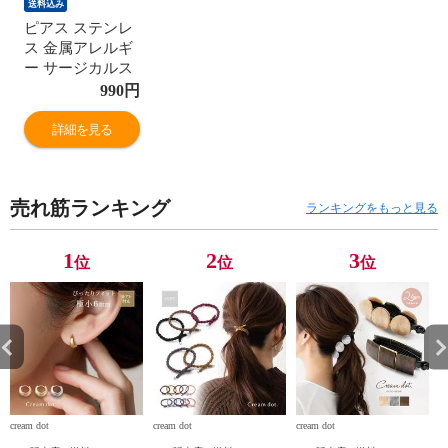
送料込み
ピアス ステンレ
ス 金属アレルギ
ー サージカルス
テンレス レディ
990
円
ース ボールグラ
ッパー ボールキ
詳細を見る
ャッチャー ホル
ダー キャッチ ボ
ールグラバー 補
売れ筋ランキング
助器具 便利ツー
ランキングをもっと見る
ル 着脱簡単 取り
外し 金属アレル
1
2
3
位
位
位
ギー cream dot ゆ
うパケット ［シ
ルバー_ワンサイ
ズ］
cream dot
cream dot
cream dot
cr