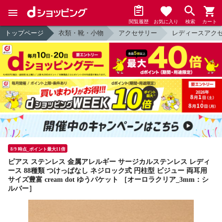
閲覧履歴
お気に入り
検索
カート
トップページ
衣類・靴・小物
アクセサリー
レディースアク
8/9 時点_ポイント最大11倍
ピアス ステンレス 金属アレルギー サージカルステンレス レディ
ース 88種類 つけっぱなし ネジロック式 円柱型 ビジュー 両耳用
サイズ豊富 cream dot ゆうパケット ［オーロラクリア_3mm：シ
ルバー］