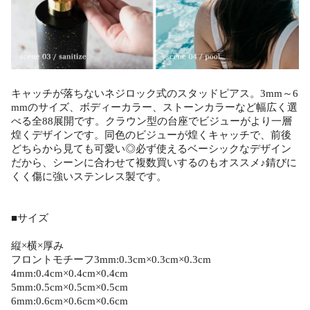
キャッチが落ちないネジロック式のスタッドピアス。3mm～6
mmのサイズ、ボディーカラー、ストーンカラーなど幅広く選
べる全88展開です。クラウン型の台座でビジューがより一層
煌くデザインです。同色のビジューが煌くキャッチで、前後
どちらから見ても可愛い◎必ず使えるベーシックなデザイン
だから、シーンに合わせて複数買いするのもオススメ♪錆びに
くく傷に強いステンレス製です。
■サイズ
縦×横×厚み
フロントモチーフ3mm:0.3cm×0.3cm×0.3cm
4mm:0.4cm×0.4cm×0.4cm
5mm:0.5cm×0.5cm×0.5cm
6mm:0.6cm×0.6cm×0.6cm