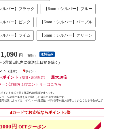
：シルバー】ブラック
【6mm：シルバー】ブルー
：シルバー】ピンク
【6mm：シルバー】パープル
：シルバー】ライム
【6mm：シルバー】グリーン
1,090
送料込み
円
（税込）
3～5営業日以内に発送(土日祝を除く)
ント
9
（通常）
ンポイント
最大10倍
（期間・用途限定）
ペーン詳細およびエントリーはこちら
ポイント支払を除く商品代金(税抜)の1％です。
ンペーンの適用条件を全て満たした場合の最大倍率です。
適用状況によっては、ポイントの進呈数・付与倍率が最大倍率より少なくなる場合がござ
dカードでお支払ならポイント3倍
1000円
OFFクーポン