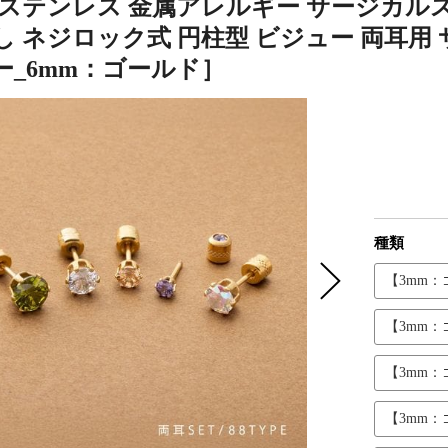
 ステンレス 金属アレルギー サージカルス
 ネジロック式 円柱型 ビジュー 両耳用 サイ
ー_6mm：ゴールド］
種類
【3mm
【3mm
【3mm
【3mm