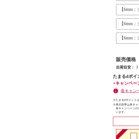
【6mm
【6mm
【6mm
販売価格
出荷目安：
たまるdポイ
+キャンペー
各キャン
※たまるdポイントは
※
表示倍率は各キャ
各キャンペーンの
います。