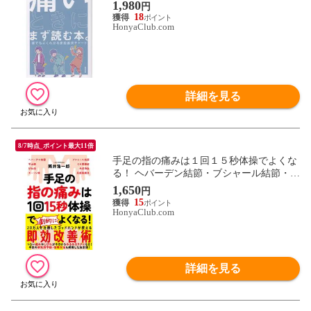
1,980
円
18
HonyaClub.com
詳細を見る
8/7時点_ポイント最大11倍
手足の指の痛みは１回１５秒体操でよくな
る！ ヘバーデン結節・ブシャール結節・Ｃ
Ｍ関節症・ばね指・外反母趾・足底筋膜
1,650
円
炎・平山病 /筒井浩一郎
15
HonyaClub.com
詳細を見る