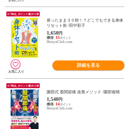
8/7時点_ポイント最大11倍
座ったまま３０秒！？どこでもできる身体
リセット術 /田中彩子
1,650
円
15
HonyaClub.com
詳細を見る
8/7時点_ポイント最大11倍
園部式 股関節痛 改善メソッド /園部俊晴
1,540
円
14
HonyaClub.com