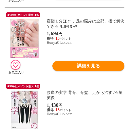
8/7時点_ポイント最大11倍
寝指１分ほぐし 足の悩みは全部、指で解決
できる /山内まや
1,694
円
15
HonyaClub.com
詳細を見る
8/7時点_ポイント最大11倍
腰痛の実学 背骨、骨盤、足から治す /石垣
英俊
1,430
円
13
HonyaClub.com