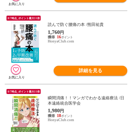
8/7時点_ポイント最大11倍
読んで防ぐ腰痛の本 /熊田祐貴
1,760
円
16
HonyaClub.com
詳細を見る
8/7時点_ポイント最大11倍
瞬間消痛！！マンガでわかる遠絡療法 /日
本遠絡統合医学会
1,980
円
18
HonyaClub.com