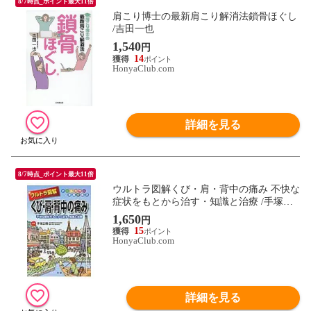
8/7時点_ポイント最大11倍
肩こり博士の最新肩こり解消法鎖骨ほぐし
/吉田一也
1,540
円
14
HonyaClub.com
詳細を見る
8/7時点_ポイント最大11倍
ウルトラ図解くび・肩・背中の痛み 不快な
症状をもとから治す・知識と治療 /手塚正
樹
1,650
円
15
HonyaClub.com
詳細を見る