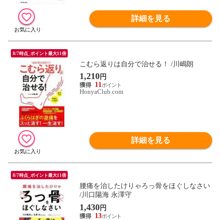
詳細を見る
8/7時点_ポイント最大11倍
こむら返りは自分で治せる！ /川嶋朗
1,210
円
11
HonyaClub.com
詳細を見る
8/7時点_ポイント最大11倍
腰痛を治したけりゃろっ骨をほぐしなさい
/川口陽海 永澤守
1,430
円
13