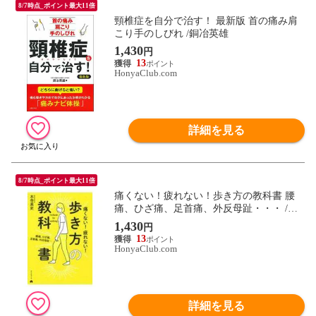
8/7時点_ポイント最大11倍
頸椎症を自分で治す！ 最新版 首の痛み肩
こり手のしびれ /銅冶英雄
1,430
円
13
HonyaClub.com
詳細を見る
8/7時点_ポイント最大11倍
痛くない！疲れない！歩き方の教科書 腰
痛、ひざ痛、足首痛、外反母趾・・・ /木
寺英史
1,430
円
13
HonyaClub.com
詳細を見る