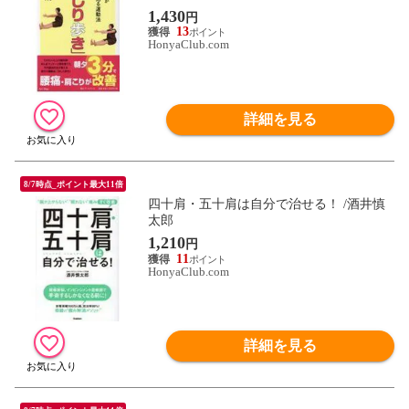
1,430
円
13
HonyaClub.com
詳細を見る
8/7時点_ポイント最大11倍
四十肩・五十肩は自分で治せる！ /酒井慎
太郎
1,210
円
11
HonyaClub.com
詳細を見る