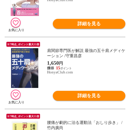
詳細を見る
8/7時点_ポイント最大11倍
肩関節専門医が解説 最強の五十肩メディケ
ーション /守重昌彦
1,650
円
15
HonyaClub.com
詳細を見る
8/7時点_ポイント最大11倍
腰痛が劇的に治る運動法「おしり歩き」 /
竹内廣尚