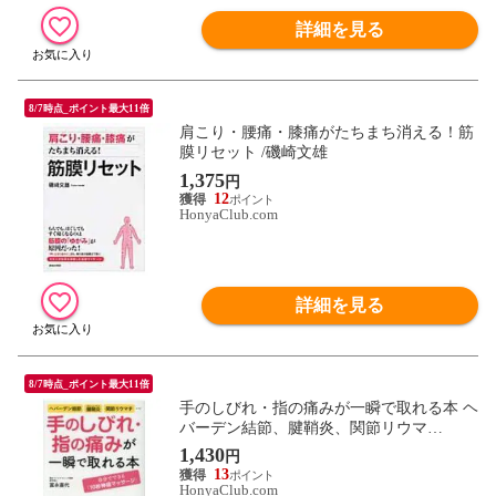
詳細を見る
8/7時点_ポイント最大11倍
肩こり・腰痛・膝痛がたちまち消える！筋
膜リセット /磯崎文雄
1,375
円
12
HonyaClub.com
詳細を見る
8/7時点_ポイント最大11倍
手のしびれ・指の痛みが一瞬で取れる本 ヘ
バーデン結節、腱鞘炎、関節リウマ
チ・・・ /富永喜代
1,430
円
13
HonyaClub.com