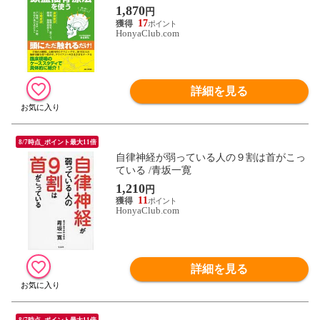
1,870
円
17
HonyaClub.com
詳細を見る
8/7時点_ポイント最大11倍
自律神経が弱っている人の９割は首がこっ
ている /青坂一寛
1,210
円
11
HonyaClub.com
詳細を見る
8/7時点_ポイント最大11倍