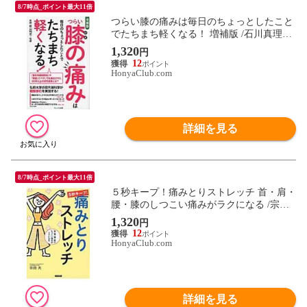
8/7時点_ポイント最大11倍
つらい膝の痛みは毎日のちょっとしたこと
でたちまち軽くなる！ 増補版 /石川真理子
前山和宏
1,320
円
12
HonyaClub.com
詳細を見る
8/7時点_ポイント最大11倍
５秒キープ！痛みとりストレッチ 首・肩・
腰・膝のしつこい痛みがラクになる /宗田
大
1,320
円
12
HonyaClub.com
詳細を見る