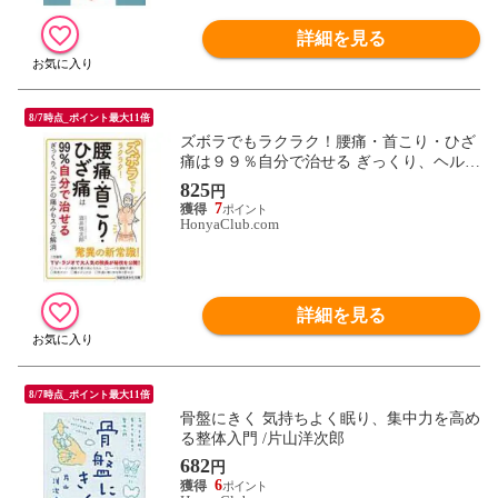
詳細を見る
8/7時点_ポイント最大11倍
ズボラでもラクラク！腰痛・首こり・ひざ
痛は９９％自分で治せる ぎっくり、ヘルニ
アの痛みもスッと解消 /酒井慎太郎
825
円
7
HonyaClub.com
詳細を見る
8/7時点_ポイント最大11倍
骨盤にきく 気持ちよく眠り、集中力を高め
る整体入門 /片山洋次郎
682
円
6