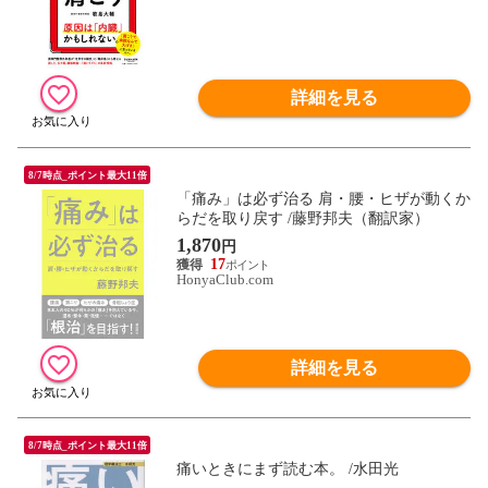
詳細を見る
8/7時点_ポイント最大11倍
「痛み」は必ず治る 肩・腰・ヒザが動くか
らだを取り戻す /藤野邦夫（翻訳家）
1,870
円
17
HonyaClub.com
詳細を見る
8/7時点_ポイント最大11倍
痛いときにまず読む本。 /水田光