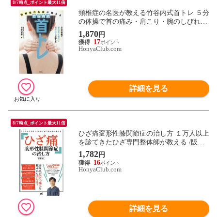
8/7時点_ポイント最大11倍
頸椎症の名医が教える竹谷内式首トレ ５分
の体操で首の痛み・肩こり・腕のしびれが
消える /竹谷内康修
1,870
円
17
HonyaClub.com
詳細を見る
8/7時点_ポイント最大11倍
ひざ痛変形性膝関節症の治し方 １万人以上
を診てきたひざ専門整体師が教える /阪本
直人
1,782
円
16
HonyaClub.com
詳細を見る