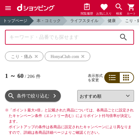
閲覧履歴
お気に入り
検索
カート
トップページ
本・コミック
ライフスタイル
健康
こり・
検索
こり・痛み
HonyaClub.com
1
～
60
表示形式
/
206
件
を変更
リスト
グリッド
条件で絞り込む
※
「ポイント最大○倍」と記載された商品については、各商品ごとに設定され
たキャンペーン条件（エントリー含む）によりポイント付与倍率が決定し
ます。
ポイントアップの条件は各商品に設定されたキャンペーンにより異なりま
すので、詳細は各商品詳細ページよりご確認ください。