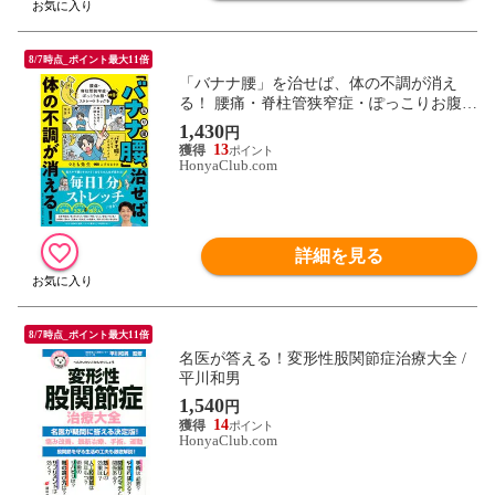
8/7時点_ポイント最大11倍
「バナナ腰」を治せば、体の不調が消え
る！ 腰痛・脊柱管狭窄症・ぽっこりお腹・
ストレートネックを改善！ /とも先生
1,430
円
13
HonyaClub.com
詳細を見る
8/7時点_ポイント最大11倍
名医が答える！変形性股関節症治療大全 /
平川和男
1,540
円
14
HonyaClub.com