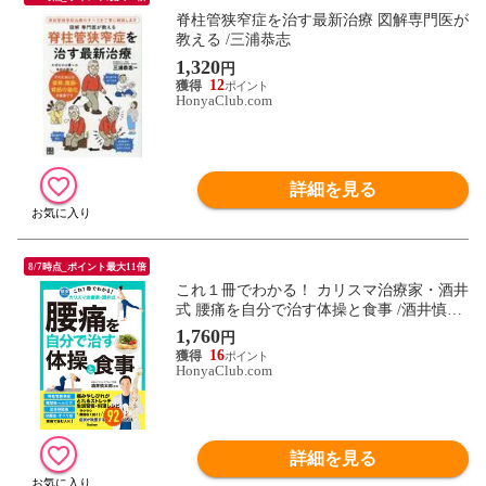
脊柱管狭窄症を治す最新治療 図解専門医が
教える /三浦恭志
1,320
円
12
HonyaClub.com
詳細を見る
8/7時点_ポイント最大11倍
これ１冊でわかる！ カリスマ治療家・酒井
式 腰痛を自分で治す体操と食事 /酒井慎太
郎
1,760
円
16
HonyaClub.com
詳細を見る