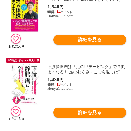
酒井隼
1,540
円
14
HonyaClub.com
詳細を見る
8/7時点_ポイント最大11倍
下肢静脈瘤は「足の甲テーピング」で９割
よくなる！ 足のむくみ・こむら返りは“抜
け道血管”が原因だった /佐藤達朗
1,430
円
13
HonyaClub.com
詳細を見る