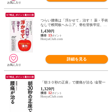
8/7時点_ポイント最大11倍
つらい腰痛は「浮かせて」治す！ 薬・手術
なしで椎間板ヘルニア、脊柱管狭窄症、す
べり症、坐骨神経痛が劇的に回復 /中川忠
1,430
円
典 日本ＦＭＴ腰痛治療協
13
HonyaClub.com
詳細を見る
8/7時点_ポイント最大11倍
「朝３０秒の正座」で腰痛が治る /金聖一
1,320
円
12
HonyaClub.com