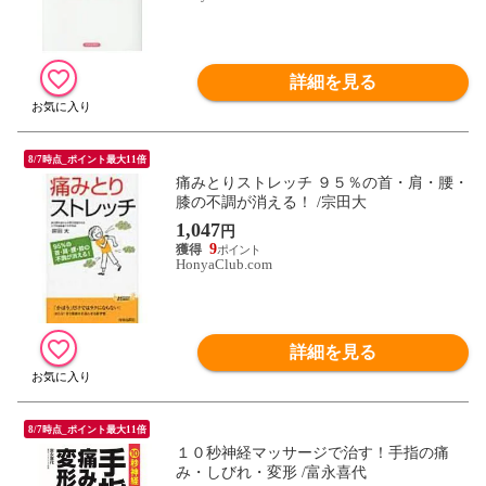
詳細を見る
8/7時点_ポイント最大11倍
痛みとりストレッチ ９５％の首・肩・腰・
膝の不調が消える！ /宗田大
1,047
円
9
HonyaClub.com
詳細を見る
8/7時点_ポイント最大11倍
１０秒神経マッサージで治す！手指の痛
み・しびれ・変形 /富永喜代