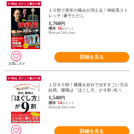
8/7時点_ポイント最大11倍
１０秒で長年の痛みが消える！神経系スト
レッチ /兼子ただし
1,760
円
16
HonyaClub.com
詳細を見る
8/7時点_ポイント最大11倍
１日９０秒！腰痛を自分で治すすごい方法
結局、腰痛は「ほぐし方」が９割 /佐々木
政幸
1,540
円
14
HonyaClub.com
詳細を見る