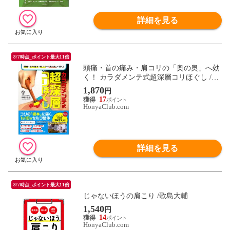
詳細を見る
8/7時点_ポイント最大11倍
頭痛・首の痛み・肩コリの「奥の奥」へ効
く！ カラダメンテ式超深層コリほぐし /榊
原睦也
1,870
円
17
HonyaClub.com
詳細を見る
8/7時点_ポイント最大11倍
じゃないほうの肩こり /歌島大輔
1,540
円
14
HonyaClub.com