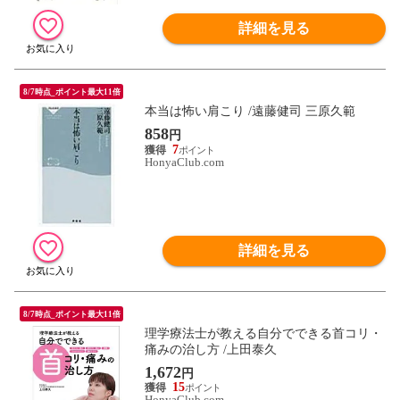
詳細を見る
8/7時点_ポイント最大11倍
本当は怖い肩こり /遠藤健司 三原久範
858
円
7
HonyaClub.com
詳細を見る
8/7時点_ポイント最大11倍
理学療法士が教える自分でできる首コリ・
痛みの治し方 /上田泰久
1,672
円
15
HonyaClub.com