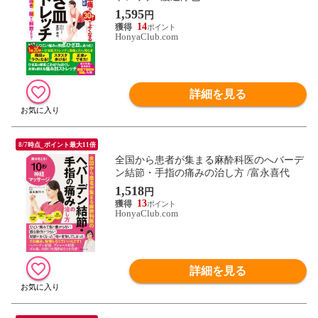
1,595
円
14
HonyaClub.com
詳細を見る
8/7時点_ポイント最大11倍
全国から患者が集まる麻酔科医のへバーデ
ン結節・手指の痛みの治し方 /富永喜代
1,518
円
13
HonyaClub.com
詳細を見る