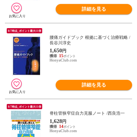
詳細を見る
8/7時点_ポイント最大11倍
腰痛ガイドブック 根拠に基づく治療戦略 /
長谷川淳史
1,650
円
15
HonyaClub.com
詳細を見る
8/7時点_ポイント最大11倍
脊柱管狭窄症自力克服ノート /西良浩一
1,628
円
14
HonyaClub.com