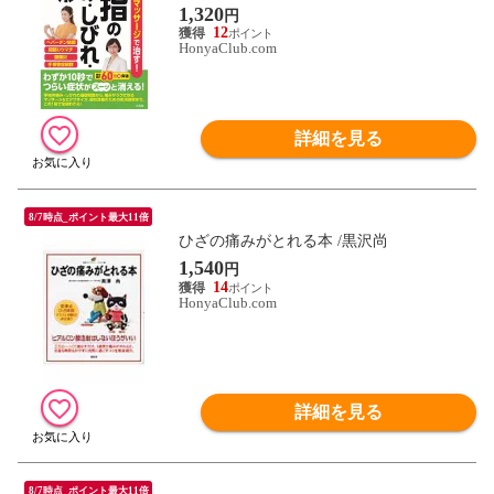
1,320
円
12
HonyaClub.com
詳細を見る
8/7時点_ポイント最大11倍
ひざの痛みがとれる本 /黒沢尚
1,540
円
14
HonyaClub.com
詳細を見る
8/7時点_ポイント最大11倍