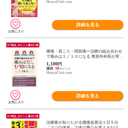
HonyaClub.com
詳細を見る
8/7時点_ポイント最大11倍
腰痛・肩こり・関節痛ー治療の組み合わせ
で痛みは１／１０になる 整形外科医が実践
するきめ細かい治療法 /小室元
1,100
円
10
HonyaClub.com
詳細を見る
8/7時点_ポイント最大11倍
治療家が知りたがる腰痛改善法１日５分
「３つの体操」で体の重心を変えるだけ /