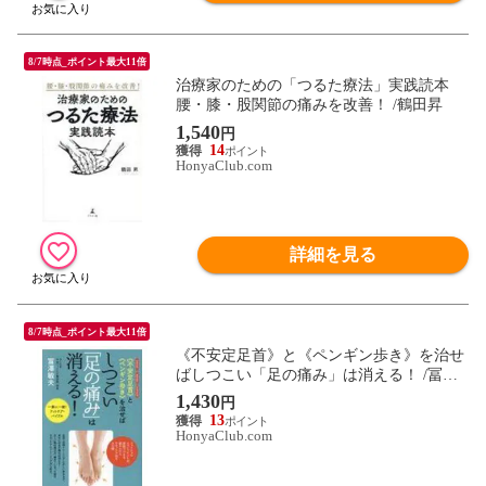
8/7時点_ポイント最大11倍
治療家のための「つるた療法」実践読本
腰・膝・股関節の痛みを改善！ /鶴田昇
1,540
円
14
HonyaClub.com
詳細を見る
8/7時点_ポイント最大11倍
《不安定足首》と《ペンギン歩き》を治せ
ばしつこい「足の痛み」は消える！ /冨澤
敏夫
1,430
円
13
HonyaClub.com