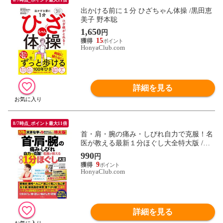
出かける前に１分 ひざちゃん体操 /黒田恵
美子 野本聡
1,650
円
15
HonyaClub.com
詳細を見る
8/7時点_ポイント最大11倍
首・肩・腕の痛み・しびれ自力で克服！名
医が教える最新１分ほぐし大全特大版 /金
岡恒治
990
円
9
HonyaClub.com
詳細を見る