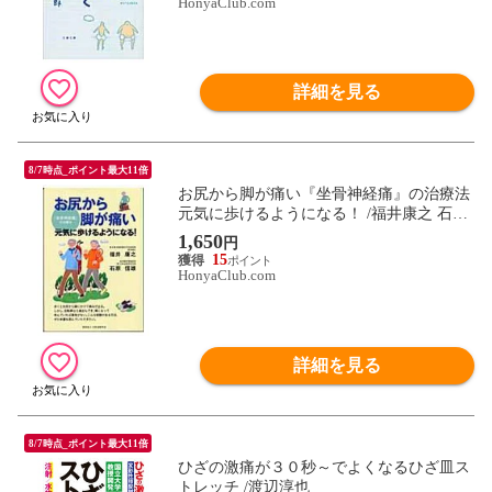
HonyaClub.com
詳細を見る
8/7時点_ポイント最大11倍
お尻から脚が痛い『坐骨神経痛』の治療法
元気に歩けるようになる！ /福井康之 石原
信雄
1,650
円
15
HonyaClub.com
詳細を見る
8/7時点_ポイント最大11倍
ひざの激痛が３０秒～でよくなるひざ皿ス
トレッチ /渡辺淳也