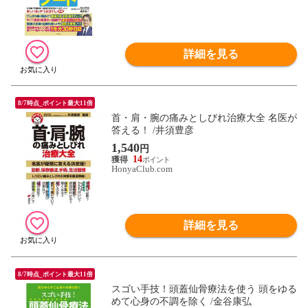
詳細を見る
8/7時点_ポイント最大11倍
首・肩・腕の痛みとしびれ治療大全 名医が
答える！ /井須豊彦
1,540
円
14
HonyaClub.com
詳細を見る
8/7時点_ポイント最大11倍
スゴい手技！頭蓋仙骨療法を使う 頭をゆる
めて心身の不調を除く /金谷康弘