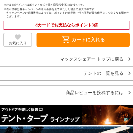
※たまるdポイントはポイント支払を除く商品代金(税抜)の1％です。
※
表示倍率は各キャンペーンの適用条件を全て満たした場合の最大倍率です。
各キャンペーンの適用状況によっては、ポイントの進呈数・付与倍率が最大倍率より少なくなる場合が
ございます。
dカードでお支払ならポイント3倍
shopping_cart
カートに入れる
お気に入り
マックスシェアー トップに戻る
テントの一覧を見る
商品レビューを投稿するには