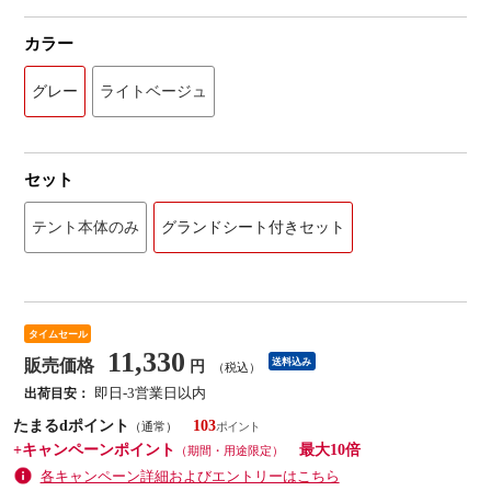
カラー
グレー
ライトベージュ
セット
テント本体のみ
グランドシート付きセット
タイムセール
11,330
販売価格
送料込み
円
（税込）
即日-3営業日以内
出荷目安：
たまるdポイント
103
（通常）
+キャンペーンポイント
最大10倍
（期間・用途限定）
各キャンペーン詳細およびエントリーはこちら