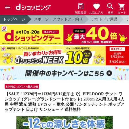
閲覧履歴
お気に入り
検索
カート
トップページ
スポーツ・アウトドア・釣り
アウトドア用品
8/9 時点_ポイント最大11倍
【SALE！12320円⇒11330円8/12正午まで】FIELDOOR テント ワ
ンタッチ (グレー/グランドシート付セット) 200cm 2人用 3人用 4人
用 中型 遮光 遮熱 UVカット 耐水 公園 ワンタッチテント ポップア
ップテント 日よけ サンシェード 送料無料