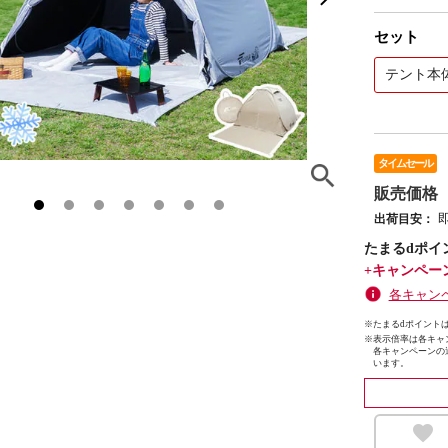
セット
テント本
タイムセール
販売価格
出荷目安：
たまるdポイ
+キャンペー
各キャン
※たまるdポイントは
※
表示倍率は各キャ
各キャンペーンの
います。