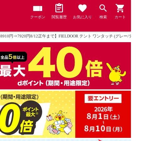
クーポン
閲覧履歴
お気に入り
検索
カート
！8910円⇒7920円8/12正午まで】FIELDOOR テント ワンタッチ (グレー/