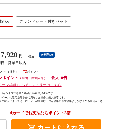
体のみ
グランドシート付きセット
7,920
送料込み
円
（税込）
即日-3営業日以内
ント
72
（通常）
ンポイント
最大10倍
（期間・用途限定）
ペーン詳細およびエントリーはこちら
ポイント支払を除く商品代金(税抜)の1％です。
ンペーンの適用条件を全て満たした場合の最大倍率です。
適用状況によっては、ポイントの進呈数・付与倍率が最大倍率より少なくなる場合がござ
dカードでお支払ならポイント3倍
shopping_cart
カートに入れる