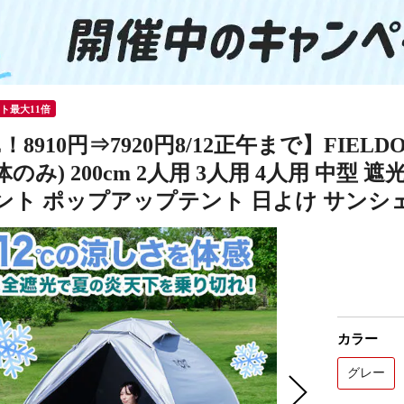
ント最大11倍
E！8910円⇒7920円8/12正午まで】FIEL
のみ) 200cm 2人用 3人用 4人用 中型 
ント ポップアップテント 日よけ サンシ
カラー
グレー